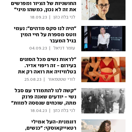
החושניות של הציור ומפרשים
את זה לא נכון, כמשהו מיני"
 לני בלה כהן 
|
18.09.23
"היה לנו סקס מדהים": נעמי
ווטס מספרת על חיי המין
בגיל המעבר
 עומר דניאל 
|
04.09.23
"לראות נשים מכל הסוגים
בעירום - זה ריפוי אדיר.
בטלוויזיה את רואה רק את
המושלמות"
 לורי שטטמאור 
|
25.08.23
"קשה לנו להתמודד עם סבל
נשי - יודעים שאנה פרנק
מתה, שוכחים שגססה למוות"
 לני בלה כהן 
|
18.04.23
דוגמנית-העל אמילי
רטאייקאוסקי: "כנשים,