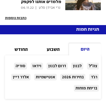
מלמדים אותנו לפקפק
באינסטינקטים שלנו"
 נרי אבידן סלע 
|
06.11.22
כתבות נוספות
תגיות חמות
היום
השבוע
החודש
צה"ל
לבנון
דרום לבנון
וידאו
סוריה
רג'ר
בחירות 2026
אנטישמיות
אלדר דיין
בריחת מוחות