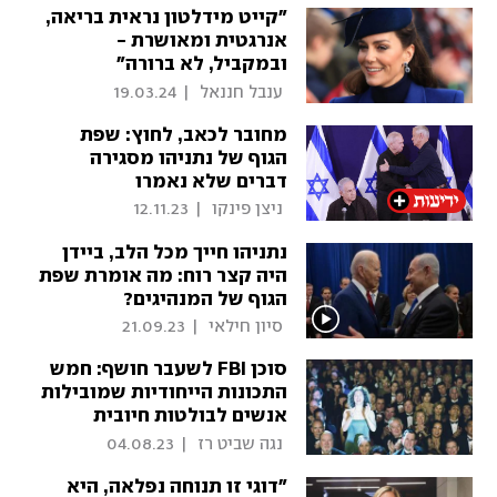
"קייט מידלטון נראית בריאה,
אנרגטית ומאושרת -
ובמקביל, לא ברורה"
 ענבל חננאל 
|
19.03.24
מחובר לכאב, לחוץ: שפת
הגוף של נתניהו מסגירה
דברים שלא נאמרו
 ניצן פינקו 
|
12.11.23
נתניהו חייך מכל הלב, ביידן
היה קצר רוח: מה אומרת שפת
הגוף של המנהיגים?
 סיון חילאי 
|
21.09.23
סוכן FBI לשעבר חושף: חמש
התכונות הייחודיות שמובילות
אנשים לבולטות חיובית
 נגה שביט רז 
|
04.08.23
"דוגי זו תנוחה נפלאה, היא