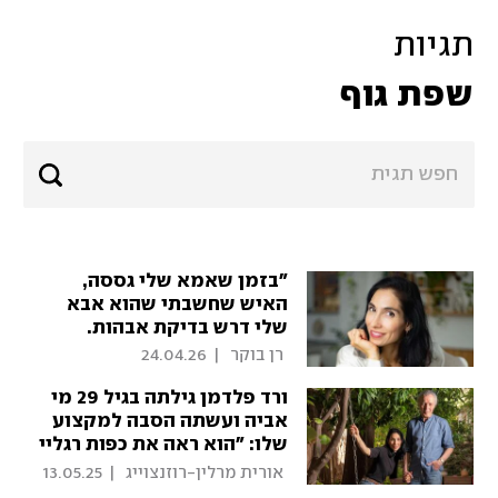
תגיות
שפת גוף
"בזמן שאמא שלי גססה,
האיש שחשבתי שהוא אבא
שלי דרש בדיקת אבהות.
פחדתי שהתשובה תצא
 רן בוקר 
|
24.04.26
שלילית, ואשאר יתומה
לגמרי"
ורד פלדמן גילתה בגיל 29 מי
אביה ועשתה הסבה למקצוע
שלו: "הוא ראה את כפות רגליי
והבין"
 אורית מרלין-רוזנצוייג 
|
13.05.25