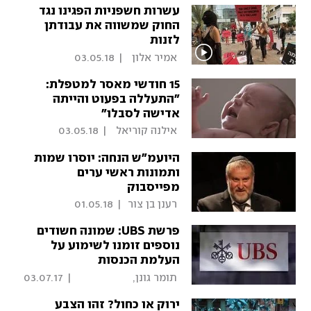
עשרות חשפניות הפגינו נגד
החוק שמשווה את עבודתן
לזנות
 אמיר אלון  
|
03.05.18
15 חודשי מאסר למטפלת:
"התעללה בפעוט והייתה
אדישה לסבלו"
 אילנה קוריאל  
|
03.05.18
היועמ"ש הנחה: יוסרו שמות
ותמונות ראשי ערים
מפייסבוק
 רענן בן צור 
|
01.05.18
פרשת UBS: שמונה חשודים
נוספים זומנו לשימוע על
העלמת הכנסות
 תומר גונן, 
|
03.07.17
_slash_"כלכליסט_slash_"
ירוק או כחול? זהו הצבע