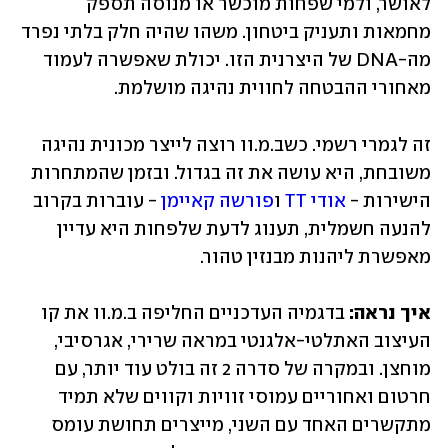
לאושר, ולמי שפחות מוכשר או מנוסה תספק 
מחמאות ותעניק ביטחון. משהו שהיה חלק בלתי נפרד 
מה-DNA של היצרנית הזו. יכולת שאפשרה לעמוד 
מאחורי ההבטחה לחווית נהיגה מושלמת.
זה לגמרי רשמי. כשב.מ.וו רוצה לייצר מכונית נהיגה 
משובחת, היא עושה את זה בגדול. ובזמן שהמתחרות 
הישירות - 
אודי TT
 ו
פורשה קאיימן
 - עוברות בקרוב 
להנעה חשמלית, תענוג לדעת שלפחות היא עדיין 
מאפשרת ליהנות מבנזין טהור.
איך נראה: 
בדגמיה העדכניים החליפה ב.מ.וו את קו 
העיצוב האתלטי-אלגנטי במראה שרירי, אגרסיבי, 
מוחצן. ובמקרה של סדרה 2 זה בולט עוד יותר, עם 
חרטום ואחוריים עמוסי זוויות וקווים שלא תמיד 
מתקשרים האחד עם השני, מייצרים תחושת עומס 