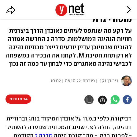
ב.מ.וו M240i (מבחן ראשון) - אושר
מוטורי גדול
על רקע מה שנתפס לעיתים כאובדן הדרך ביצרנית
חוויות הנהיגה המושלמות, סדרה 2 החדשה אמורה
להוכיח שבמינכן עדיין יודעים לייצר מכוניות נהיגה
לא רק תחת חטיבת M. לקחנו את הבכירה במשפחה
לכבישי נהיגה מאתגרים כדי לבחון עד כמה זה נכון
ניר בן זקן
| פורסם:
08.10.22 | 10:02
34 תגובות
הביקורת כלפי ב.מ.וו על אובדן המיקוד בנהג ובחוויית 
הנהיגה, החלה לפני שנים. והמכונית שנועדה להשתיק 
- לפחות חלק  - מהביקורת היתה 
סדרה 2
 הקודמת. 