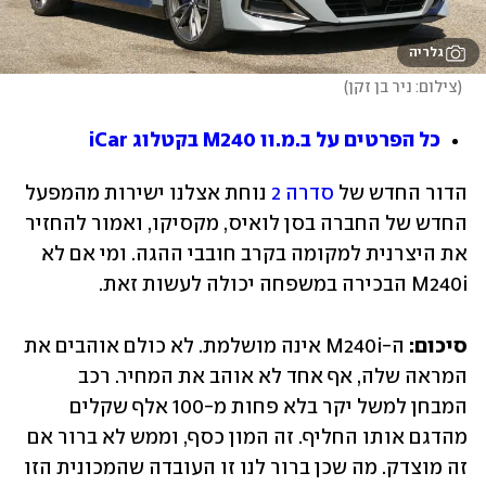
גלריה
(
צילום: ניר בן זקן
)
כל הפרטים על ב.מ.וו M240 בקטלוג iCar
הדור החדש של 
סדרה 2
 נוחת אצלנו ישירות מהמפעל 
החדש של החברה בסן לואיס, מקסיקו, ואמור להחזיר 
את היצרנית למקומה בקרב חובבי ההגה. ומי אם לא 
M240i הבכירה במשפחה יכולה לעשות זאת.
סיכום:
 ה-M240i אינה מושלמת. לא כולם אוהבים את 
המראה שלה, אף אחד לא אוהב את המחיר. רכב 
המבחן למשל יקר בלא פחות מ-100 אלף שקלים 
מהדגם אותו החליף. זה המון כסף, וממש לא ברור אם 
זה מוצדק. מה שכן ברור לנו זו העובדה שהמכונית הזו 