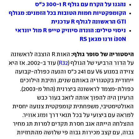
נהגנו על הקרח עם גולף R ו-300 כ"ס
הקומפקטיות חמות הטובות בכל הזמנים: מגולף 
GTI הראשונה לגולף R עדכנית
ניסוי טילים: הונדה סיוויק טייפ R מול יונדאי 
i30N ורנו מגאן RS
היסטוריה של סופר גולף:
 האות R הוצבה לראשונה 
על הדור הרביעי של הגולף (
R32
) עוד ב-2002. אז היא 
צוידה במנוע V6 עם 241 כ"ס והנעה כפולה-קבועה 
ייחודית בקטגוריה באותם שנים, ותיבת הילוכים 
כפולת-מצמד לראשונה ביצרנית (החל מ-2003). 
הרעיון היה להפוך אותה לזאב בעור כבש 
האולטימטיבי, משפחתית קומפקטית צנועה יחסית 
למראה עם ביצועי על בכל תנאי דרך ומזג אוויר. 
ההצלחה הייתה אגב חסרת תקדים למרות תג מחיר 
גבוה, עם קצב מכירות גבוה פי שלושה מהתחזיות 