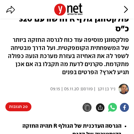
פצצת המהירות מתחזקת -
פולקסווגן גולף R חדשה עם 320
כ"ס
פולקסווגן מוסיפה עוד כוח לגרסה החזקה ביותר
של המשפחתית הקומפקטית. ועל הדרך מבטיחה
לשפר לה את האחיזה בעזרת מערכת הנעה כפולה
מתקדמת. סקרנים לדעת מה תקבלו בה אם אכן
תגיע לארץ? הפרטים בפנים
ניר בן זקן
| פורסם:
05.11.20 | 09:15
20 תגובות
הגרסה העדכנית של הגולף R תהיה החזקה 