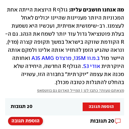
מה אנחנו חושבים עליה:
 גולף R היוצאת הייתה אחת 
המכוניות היותר מעניינות שהיינו יכולים לאחל 
לעצמנו. רב-שימושית אמיתית, ועכשיו היא נשמעת 
בעלת פוטנציאל גדול עוד יותר לשמח את הנהג. גם ה-
R הקודמת שווקה בישראל במשך תקופה קצרה (מדי), 
ונראה שהגיע הזמן להחזיר אותה אלינו ולמקם אותה 
היישר מול 
ב.מ.וו 135M
, 
מרצדס A35 AMG
 ואחותה 
היוקרתית 
אודי S3
. הגולף R החדשה, היחידה שלא 
מכנה את עצמה "יוקרתית" בחבורה הזו, עשויה 
בהחלט להתגלות כטובה מכולן.
מצאתם טעות? כתבו לנו | המייל האדום גם בווטסאפ
20 תגובות
הוספת תגובה
20
תגובות
הוספת תגובה