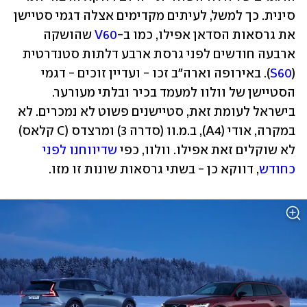
סינית. כך למשל, לעיתים מקדימים אצלה דגמי סטיישן 
את גרסאות הסדאן אפילו, כמו ב-
V60
 שהושקה 
ארבעה חודשים לפני גרסת ארבע דלתות סטנדרטית 
(
S60
). באירופה וארה"ב זכו - ועדיין זוכים - דגמי 
הסטיישן של וולוו למעמד בכיר ובלתי מעורער. 
בישראל לעומת זאת, סטיישנים פשוט לא נמכרים. לא 
במקרה, אודי (A4), ב.מ.וו (סדרה 3) ומרצדס (C קלאס) 
לא שוקלים זאת אפילו. וולוו, כפי 
שדיווחנו לפני 
כחודש
, דווקא כן - בשתי גרסאות שונות זו מזו.