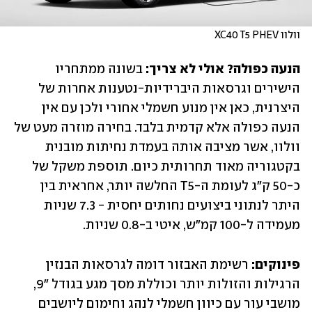
וולוו XC40 T5 PHEV
הנעה כפולה? אולי לא צריך:
 בשונה ממתחריו 
הישירים וגרסאות היברידיות-נטענות אחרות של 
היצרנית, כאן אין מנוע חשמלי אחורי ולכן עם אין 
הנעה כפולה אלא קדמית בלבד. בחירה מוזרה מעט של 
וולוו, אשר מציבה אותה בעמדת נחיתות מובנית 
בקטגוריה מאוד תחרותית כיום. תוספת משקל של 
כ-50 ק"ג לעומת ה-T5 החלשה יותר, אחראית בין 
היתר לנתוני ביצועים נחותים יחסית - 7.3 שניות 
מעמידה ל-100 קמ"ש, איטי ב-0.8 שניות.
פינוקים:
 רשימת האבזור דומה לגרסאות הבנזין 
הרגילות והזולות יותר וכוללת מסך מגע בגודל "9, 
מושבי עור עם כיוון חשמלי לנהג וחימום ליושבים 