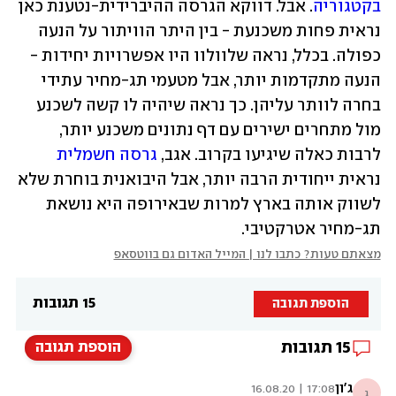
בקטגוריה
. אבל. דווקא הגרסה ההיברידית-נטענת כאן 
נראית פחות משכנעת - בין היתר הוויתור על הנעה 
כפולה. בכלל, נראה שלוולוו היו אפשרויות יחידות -
הנעה מתקדמות יותר, אבל מטעמי תג-מחיר עתידי 
בחרה לוותר עליהן. כך נראה שיהיה לו קשה לשכנע 
מול מתחרים ישירים עם דף נתונים משכנע יותר, 
לרבות כאלה שיגיעו בקרוב. אגב, 
גרסה חשמלית
נראית ייחודית הרבה יותר, אבל היבואנית בוחרת שלא 
לשווק אותה בארץ למרות שבאירופה היא נושאת 
תג-מחיר אטרקטיבי.
מצאתם טעות? כתבו לנו | המייל האדום גם בווטסאפ
15 תגובות
הוספת תגובה
15
תגובות
הוספת תגובה
ג'ון
17:08 | 16.08.20
ג