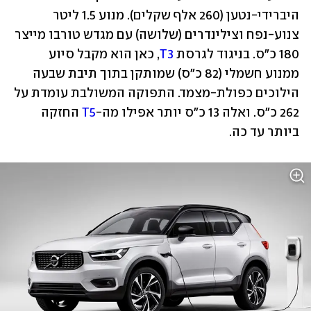
היברידי-נטען (260 אלף שקלים). מנוע 1.5 ליטר 
צנוע-נפח וצילינדרים (שלושה) עם מגדש טורבו מייצר 
180 כ"ס. בניגוד לגרסת 
T3
, כאן הוא מקבל סיוע 
ממנוע חשמלי (82 כ"ס) שמותקן בתוך תיבת שבעה 
הילוכים כפולת-מצמד. התפוקה המשולבת עומדת על 
262 כ"ס. ואלה 13 כ"ס יותר אפילו מה-
T5
 החזקה 
ביותר עד כה.