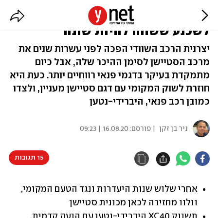
וולוו מחזירה את הסטיישן ותנסה
לשכנע ששווה להיות שונה
יצרנית הרכב השוודי הפכה לפני עשרות שנים את
מרכב הסטיישן לסימן ההיכר שלה, אבל כיום
מתמקדת בעיקר בדגמי פנאי רווחיים יותר. כעת היא
חוזרת לשוק המקומי עם דגם סטיישן מעניין, ולצדו
כמובן רכב פנאי, היברידי-נטען
ניר בן זקן
| פורסם:
16.08.20 | 09:23
15 תגובות
אחרי שלוש שנות היעדרות ונגד הטעם המקומי, 
וולוו מחזירה לכאן מכונית סטיישן
תשווק XC40 היברידי-נטען עם הנעה קדמית, 