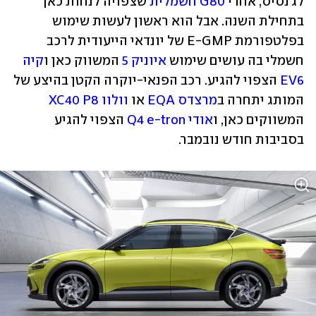
לג'נסיס, אחרי 
G80 חשמלית
 שצפויה לנחות כאן 
בתחילת השנה. אבל הוא ראשון לעשות שימוש 
בפלטפורמת E-GMP של יונדאי הייעודית לרכב 
חשמלי בה עושים שימוש 
איוניק 5
 המשווק כאן ו
קיה 
EV6
 הצפוי להגיע. רכב הפנאי-יוקרה הקטן בהיצע של 
המותג יתחרה ב
מרצדס EQA
 או 
וולוו XC40 P8
המשווקים כאן, ו
אודי Q4 e-tron
 הצפוי להגיע 
בסביבות חודש נובמבר.