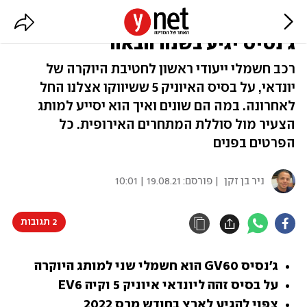
מתחשמלת: רכב הפנאי הקטן של
ג'נסיס יגיע בשנה הבאה
רכב חשמלי ייעודי ראשון לחטיבת היוקרה של
יונדאי, על בסיס האיוניק 5 ששיווקו אצלנו החל
לאחרונה. במה הם שונים ואיך הוא יסייע למותג
הצעיר מול סוללת המתחרים האירופית. כל
הפרטים בפנים
ניר בן זקן
| פורסם:
19.08.21 | 10:01
2 תגובות
ג'נסיס GV60 הוא חשמלי שני למותג היוקרה
על בסיס זהה ליונדאי איוניק 5 וקיה EV6
צפוי להגיע לארץ בחודש מרס 2022