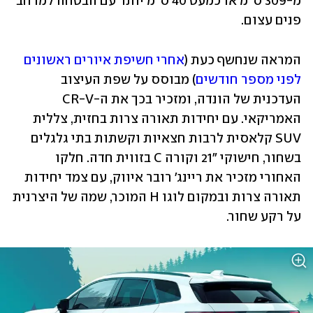
מ-309 ס"מ או כמעט 40 ס"מ יותר עם הבטחה למרחב 
פנים עצום.
המראה שנחשף כעת (
אחרי חשיפת איורים ראשונים 
לפני מספר חודשים
) מבוסס על שפת העיצוב 
העדכנית של הונדה, ומזכיר בכך את ה-CR-V 
האמריקאי. עם יחידות תאורה צרות בחזית, צללית 
SUV קלאסית לרבות חצאיות וקשתות בתי גלגלים 
בשחור, חישוקי "21 וקורה C בזווית חדה. חלקו 
האחורי מזכיר את ריינג' רובר איווק, עם צמד יחידות 
תאורה צרות ובמקום לוגו H המוכר, שמה של היצרנית 
על רקע שחור.