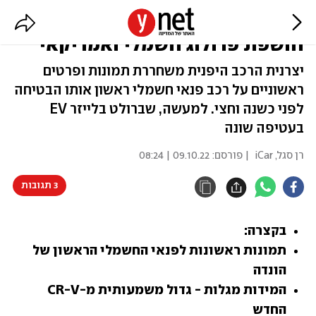
שברולט בלייזר EV בקימונו: הונדה
חושפת פרולוג חשמלי ואמריקאי
יצרנית הרכב היפנית משחררת תמונות ופרטים
ראשוניים על רכב פנאי חשמלי ראשון אותו הבטיחה
לפני כשנה וחצי. למעשה, שברולט בלייזר EV
בעטיפה שונה
רן סגל, iCar
| פורסם:
09.10.22 | 08:24
3 תגובות
בקצרה:
תמונות ראשונות לפנאי החשמלי הראשון של 
הונדה 
המידות מגלות - גדול משמעותית מ-CR-V 
החדש