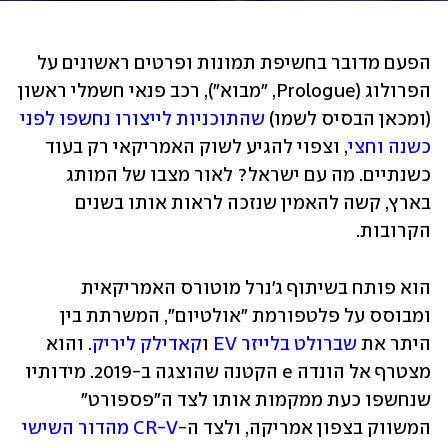
הפעם מדובר בחשיפת תמונות ופרטים ראשונים על 
הפרולוג (Prologue, "מבוא"), רכב פנאי חשמלי ראשון 
(ומכאן הבסיס לשמו) 
שהתוכניות לייצורו נחשפו לפני 
כשנה וחצי
, וצפוי להגיע לשוק האמריקאי רק בעוד 
כשנתיים. מה עם ישראל? לאור מצבו של המותג 
בארץ, קשה להאמין שנזכה לראות אותו בשנים 
הקרובות.
הוא פותח בשיתוף ג'נרל מוטורס האמריקאית 
ומבוסס על פלטפורמת "אולטיום", המשרתת בין 
היתר את 
שברולט בלייזר EV
 ו
קאדילק ליריק
. והוא 
מצטרף אל הונדה e הקטנה שהוצגה ב-2019. מידותיו 
שנחשפו כעת ממקמות אותו לצד ה"פספורט" 
המשווק בצפון אמריקה, ולצד ה-
CR-V מהדור השישי 