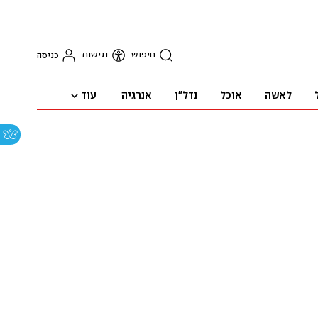
חיפוש
נגישות
כניסה
עוד
לאשה
אוכל
נדל"ן
אנרגיה