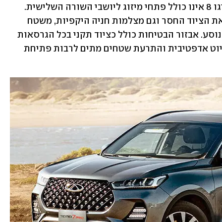
ובקרת אקלים מפוצלת בטיגו 7 בעוד הטיגו 8 אינו כולל פתחי מיזוג ליושבי השורה השלישית. 
הגרסאות הבכירות של שניהם מוסיפות את הציוד החסר וגם מצלמות חניה היקפיות, משטח 
טעינה אלחוטי וכיוון חשמלי גם למושב הנוסע. אבזור הבטיחות כולל כציוד תקני בכל הגרסאות 
בלימה אוטונומית, שמירת נתיב, בקרת שיוט אדפטיבית והתרעת שטחים מתים לרבות פתיחת 