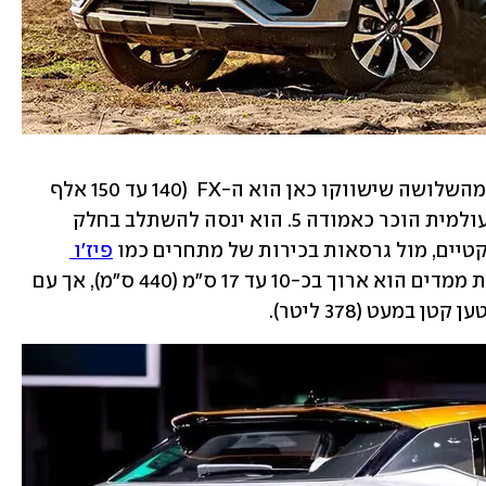
 הדגם העדכני ביותר מהשלושה שישווקו כאן הוא ה-FX  (140 עד 150 אלף 
שקלים בהתאם לגרסה) שבעת השקתו העולמית הוכר כאמודה 5. הוא ינסה להשתלב בחלק 
טיים, מול גרסאות בכירות של מתחרים כמו 
פיז'ו 
. מבחינת ממדים הוא ארוך בכ-10 עד 17 ס"מ (440 ס"מ), אך עם 