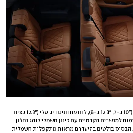
רשימת האבזור בשניהם כוללת מסך מגע ("10 ב-7, "12.3 ב-8), לוח מחוונים דיגיטלי ("12.3 כציוד 
תקני ב-8, ברמת האבזור הבכירה ב-7), חימום למושבים הקדמיים עם כיוון חשמלי לנהג וחלון 
שמש. מרשימת הציוד התקני של גרסאות הבסיס בולטים בהיעדרם מראות מתקפלות חשמלית 