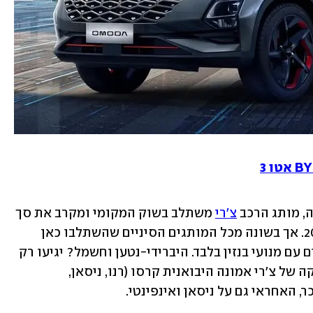
, מותג הרכב 
צ'רי
 משתלב בשוק המקומי ומקרב את סך 
המותגים הסיניים שמיוצגים בישראל ל-20. אך בשונה מכל המותגים הסיניים שהשתלבו כאן 
בשנה-שנתיים האחרונות, הוא מציג דגמים עם מנועי בנזין בלבד. היברידי-נטען וחשמל? יגיעו רק 
ברבעון השלישי-רביעי של 2023. על שיווקה של צ'רי אמונה היבואנית קרסו (רנו, ניסאן, 
, האחראי גם על ניסאן ואינפינטי.