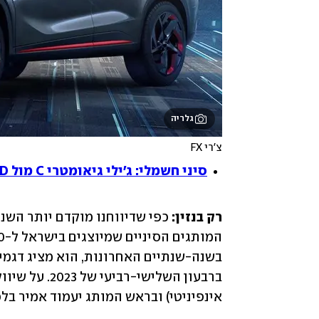
גלריה
צ'רי FX
סיני חשמלי: ג'ילי גיאומטרי C מול BYD אטו 3
רק בנזין:
 כפי שדיווחנו מוקדם יותר השנה
אינפיניטי) ובראש המותג יעמוד אמיר בלכר