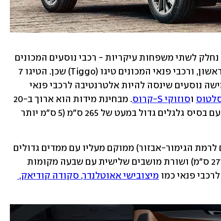
 מגוון הדגמים של היצרנית נחלק לשתי משפחות עיקריות - רכבי נוסעים המכונים 
אריזו (Arrizo) שלא ישווקו אצלנו בשלב ראשון, ורכבי פנאי המכונים טיגו (Tiggo) שכן. הטיגו 7 
(במחיר 155 אלף שקל) הוא רכב פנאי לחמישה נוסעים שינסה להיות אלטרנטיבה לרכבי פנאי 
סלטוס
 ו
סוזוקי S-קרוס
. מבחינת מידות הוא ארוך ב-20 
ס"מ מסוזוקי, ב-13 ס"מ מקיה (450 ס"מ), עם בסיס גלגלים גדול במעט של 265 ס"מ (5 ס"מ יותר 
הטיגו 8 (ב- 168 או 180 אלף שקל בהתאם לרמת הגימור-אבזור) ממוקם מעליו עם ממדים גדולים 
יותר (472 ס"מ לאורך ובסיס גלגלים של 271 ס"מ) ושורת מושבים שלישית עם שבעה מקומות 
רכבי פנאי כמו 
מיצובישי אאוטלנדר, סקודה קודיאק, 