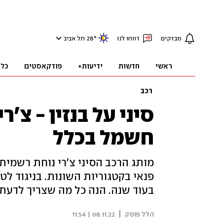
מבזקים
דווחו לנו
°
28
תל אביב
ראשי
חדשות
ידיעות+
פודקאסטים
כלכ
רכב
סיני על בנזין - צ'
חשמל בכלל
מותג הרכב הסיני צ'רי נוחת רשמית
פנאי בקטגוריות השונות. בניגוד לט
בעוד שנה. הנה כל מה שצריך לדעת
|
הלל פוסק
08.11.22 | 11:54