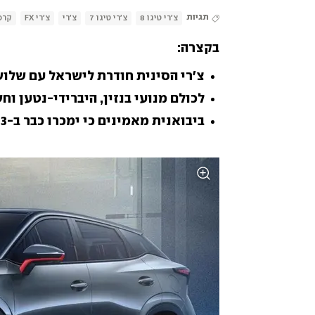
תגיות
צ'רי טיגו 8
צ'רי טיגו 7
צ'רי
צ'רי FX
קרס
בקצרה:
צ'רי הסינית חודרת לישראל עם שלוש
לכולם מנועי בנזין, היברידי-נטען וחשמל
ביבואנית מאמינים כי ימכרו כבר ב-2023 8,000 עד 10,000 מכוניות