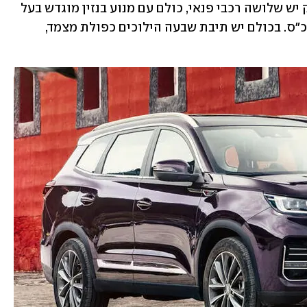
בארסנל הדגמים של המותג הסיני הוותיק יש שלושה רכבי פנאי, כולם עם מנוע בנזין מוגדש בעל 
ארבעה צילינדרים בנפח 1.6 ליטר עם 186 כ"ס. בכולם יש תיבת שבעה הילוכים כפולת מצמד, 