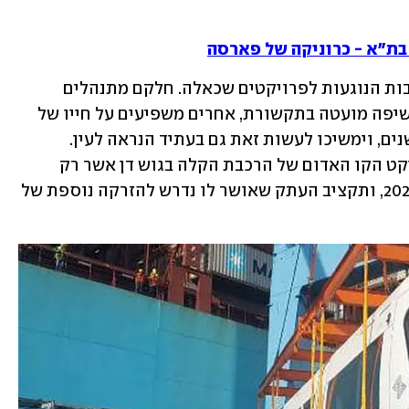
בתקופה הקרובה יפרסם ynet סדרת כתבות הנוגעות לפרויקטים שכאלה. חלקם מתנהלים 
הרחק יחסית מהעין הציבורית וזוכים לחשיפה מועטה בתקשורת, אחרים משפיעים על חייו של 
כמעט כל אזרח במדינה באופן ישיר כבר שנים, וימשיכו לעשות זאת גם בעתיד הנראה לעין. 
ראשונה בסדרה, כתבה הסוקרת את פרויקט הקו האדום של הרכבת הקלה בגוש דן אשר רק 
לאחרונה גילינו כי מועד סיומו הוסט ל-2023, ותקציב העתק שאושר לו נדרש להזרקה נוספת של 