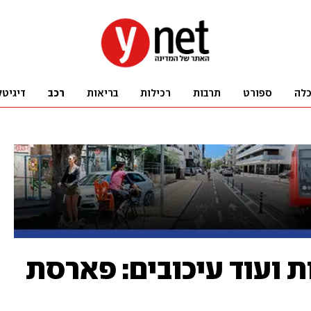
לה
ספורט
תרבות
רכילות
בריאות
רכב
דיגיטל
ת ועוד עיכובים: פארסת