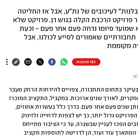
לנות" לעיכובים של נת"ע, אבל אז החליטה
לים בעבור פרויקט הרכבת הקלה בגוש דן. פרויקט שלא
שמועד סיומו נדחה פעם אחר פעם - וכעת
תחבורתיים שאמורים לסייע לכולנו, אבל
ה מקוממת
161 תגובות
"ע
סוד גלוי הוא שעבודות תשתית בישראל, בעיקר בתחום התחבורה, צפויים להידחות הרחק מעבר 
לתאריך היעד המקורי לסיומם. במרבית המקרים, לאורך שנים ארוכות. במקביל, התקציב המוכרז 
והמאושר על ידי המדינה תופח במהלך אותן שנים פעם אחר פעם. בדרך כלל בעשרות אחוזים, 
לעיתים פי כמה. נדמה שככל שהיקפו של הפרויקט גדול יותר, כך יש לצפות לדחייה ולזינוק 
תקציבי משמעותיים יותר. הדחיות והעיכובים הפכו לעניין שבשגרה, עד כי הציבור מתייחס 
אליהם כמעט בשוויון נפש. הן לפרק הזמן המתארך עוד ועוד, הן לדרישה לתוספות תקציב 