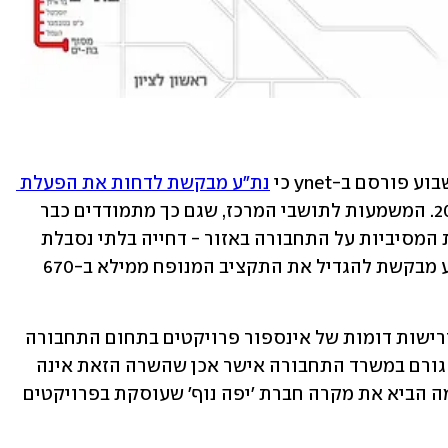
ורסם ב-ynet כי 
נת"ע מבקשת לדחות את הפעלת 
 מאוקטובר 2021 לנובמבר 2022. המשמעות לתושבי המרכז, שגם כך מתמודדים כבר 
שנים עם העומס האדיר שהטילו העבודות המסיביות על התחבורה באזור - דחייה בלתי נסבלת 
של 13 חודשים. ויש משמעות נוספת: נת"ע מבקשת להגדיל את התקציב המנופח ממילא ב-670 
נדמה היה כי דרישתה של נת"ע, בניגוד לדרישות דומות של אינספור פרויקטים בתחום התחבורה 
בתקופת השר כץ, לא תעבור בקלות. שכן גורם במשרד התחבורה אישר אכן שהשרה הזאת אינה 
יודעת חוכמות. מה שהיה, לא יהיה. כדוגמה הביא את מקרה חברת 'יפה נוף' שעוסקת בפרויקטים 