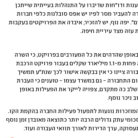
"ברגע שראינו את העיכובים שהצטברו, טענות ודו"חות שדיברו על התנהלות בעייתית שייתכן 
ומייצרת בעיות בפרויקטים, החליטה השרה להעביר מסר לפיו יש אפס סובלנות כלפי חברות 
שעובדות עם המשרד ואינן עומדות ביעדים". יפה נוף, יש להזכיר, איבדה את הפרויקטים בעקבות 
עזה מצד עיריית חיפה.
אלא שלפני מספר ימים דיווח כלכליסט ובאופן שהדהים את כל המעורבים בפרויקט, כי השרה 
רגב תבקש ממשרד האוצר תוספת של לא פחות מ-1.1 מיליארד שקלים בעבור פרויקט הרכבת 
הקלה בגוש דן. נכון, גורמים במשרד התחבורה ציינו כי אין בבקשה אישור לכך שנת"ע תמשיך 
ותנהל את הפרויקט, אלא שמומחים בתחום התחבורה - גם במשרד עצמו - טוענים כי העברת 
הפרויקט לחברה אחרת תוך כדי ביצוע ובשלב כה מתקדם, צפויה לייקר את הפעילות באופן 
 ניכר נוסף.
בהקשר זה כדאי רק להבהיר כי העלויות המוזכרות נוגעות לתפעול פעילות החברה בהקמת הקו. 
דחייה אפשרית של יותר משנה נאמדת בסכומי עתק גדולים הרבה יותר כתוצאה מאובדן זמן נוסף 
עסוקה, ערך הדירות לאורך תוואי העבודה ועוד.