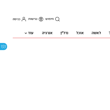
חיפוש
נגישות
כניסה
עוד
לאשה
אוכל
נדל"ן
אנרגיה