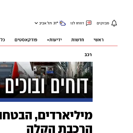
מבזקים
דווחו לנו
°
31
תל אביב
ראשי
חדשות
ידיעות+
פודקאסטים
כלכ
רכב
מיליארדים, הבטחו
הרכבת הקלה