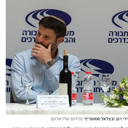
רי רגב ובצלאל סמוטריץ'
(
צילום: שלו שלום
)