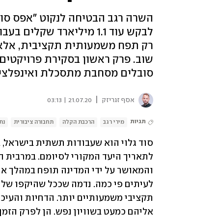
השרה רגב הבטיחה לנקוט "אפס סוב
לבקש עוד 1.1 מיליארד שק
רק תפח משמעותית תקציבית, אלא 
שוב. פרק ראשון בסקירת פרויקטים 
סובלים מסחבת מתסכלת ואינפלצי
|
אסף זגריזק
21.07.20 | 03:13
תגיות
מירי רגב
הרכבת הקלה
תחבורה ציבורית
נת