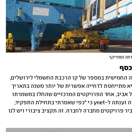
דחה ומתייקר
כסף
לפני מעט יותר משבועיים, במהלך ההשקה החמישית במספר של קו הרכבת החשמלי לירושלים, 
נשאלה שרת התחבורה, מירי רגב, כיצד היא מתייחסת לדחייה אפשרית של יותר משנה בתאריך 
פתיחת הקו האדום של הרכבת הקלה בתל אביב, אחד הפרויקטים המרכזיים שהחלו במשמרתו 
של השר הקודם, ישראל כץ. רגב לא היססה וענתה ל-ynet כי "כפי שאמרתי בתחילת התפקיד, 
הודעתי לכולם שאם לא יעמדו ביעדים נעביר פרויקטים מחברה לחברה. זה תקציב ציבורי ויש לנו 