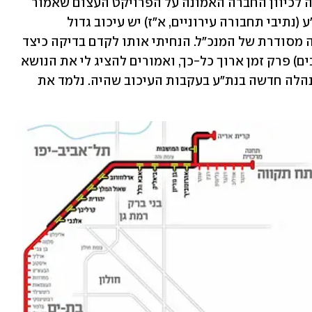
רגב לא היססה גם להפנות אצבע מאשימה לכיוון החברה האמונה על הפרויקט העצום שאמור 
לחלץ את מרכז הארץ הגדוש ברכב. "בנת"ע (נתיבי תחבורה עירוניים, א"ז) יש עיכוב גדול 
בפרויקטים. למדתי את העניין וזה בבדיקה מסודרת של המנכ"ל. הנחיתי אותו לקדם בדיקה כיצד 
יכול להיות שפרויקטים מורכבים (מתעכבים) פרק זמן ארוך כל-כך, ואמורים להציג לי את הנושא 
בשבוע הבא". לסיום חידדה השרה: "יש הנהלה חדשה בנת"ע בעקבות העיכוב שהיה. נלמד את 