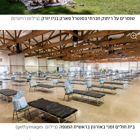
שומרים על ריחוק חברתי בסנטרל פארק בניו יורק
(
צילום:רויטרס
)
בית חולים זמני באורגון בראשית המגפה
(
צילום: gettyimages
)