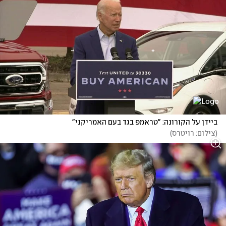
ביידן על הקורונה: "טראמפ בגד בעם האמריקני"
(
צילום: רויטרס
)