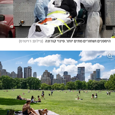
היספנים ושחורים מתים יותר. פינוי קורונה 
(
צילום: רויטרס
)