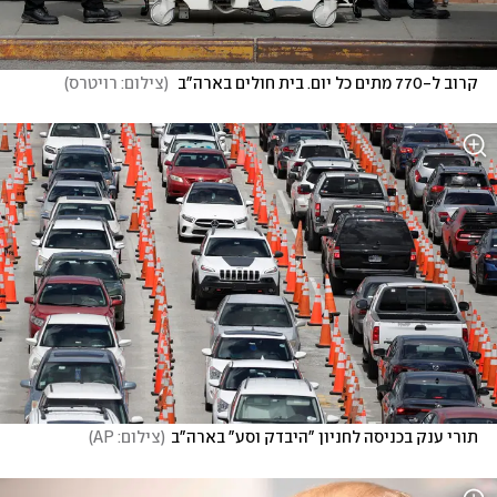
קרוב ל-770 מתים כל יום. בית חולים בארה"ב 
(
צילום: רויטרס
)
תורי ענק בכניסה לחניון "היבדק וסע" בארה"ב
(
צילום: AP
)