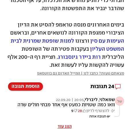
חברתי כדי להניע מחדש את הכלכלה, על אף הסכנה 
שהדבר יגביר את התפשטות הקורונה.
בימים האחרונים מנסה טראמפ להסיט את הדיון 
הציבורי ממגפת הקורונה לנושאים אחרים, ובראשם 
העימות עם סין
 ורצונו 
למנות שופטת שמרנית לבית 
המשפט העליון
 בעקבות פטירתה של השופטת 
הליברלית 
רות ביידר גינסבורג
. חציית רף ה-200 אלף 
עשויה להקשות עליו לעשות זאת.
מצאתם טעות? כתבו לנו | המייל האדום גם בווטסאפ
24
תגובות
הוספת תגובה
שמאלני, ליברלי,
20:05 | 22.09.20
של
וואו כמה שטויות כמעט אף אחד מבתי חולים שדה
שהיקימו לא קלט אפילו חולה אחד. כמעט בכל
להצטרף לדיון
28
9
ארצות הברית החיים די סבבה, בלי הגבלות
תגובה אחת
מיותרות וסגרים דרקוניים. המצב בישראל גרוע
בהרבה
הצג עוד