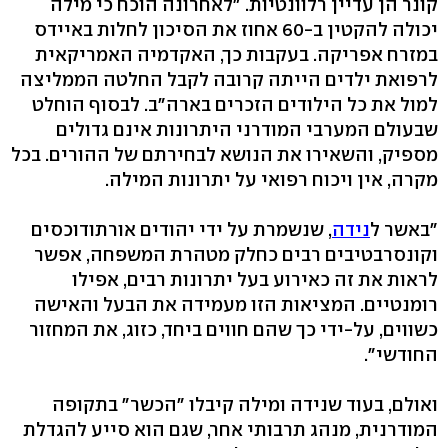
קונר הן עדיין רלוונטיות. "לאחרונה הוכח כי מילה
יכולה להקטין ב-60 אחוז את הסיכון לחלות באיידס
במזרח אפריקה. בעקבות כך, האקדמיה האמריקאית
לרפואת ילדים הייתה קרובה לקבל החלטה הממליצה
למול את כל הילודים הזכרים בארה"ב. לבסוף הוחלט
שבעולם המערבי המודרני היתרונות אינם גדולים
מספיק, והשאירו את הנושא לבחירתם של ההורים. בכל
מקרה, אין ויכוח רפואי על יתרונות המילה.
"באשר ל
נידה
, שנשמרת על ידי יהודים אורתודוכסים
וקונסרבטיבים רבים כחלק מטהרת המשפחה, אפשר
לראות את זה כאירוע בעל יתרונות רבים, אפילו
רומנטיים. המציאות הזו מעמידה את הבעל והאישה
כשווים, על-ידי כך שהם חווים ביחד, כזוג, את המחזור
החודשי".
ואולם, בעוד שנידה ומילה קיבלו "הכשר" בתקופה
המודרנית, מנהג תרבותי אחר, שגם הוא סייע להגדלת