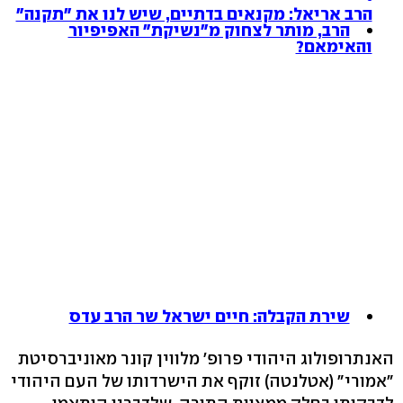
הרב אריאל: מקנאים בדתיים, שיש לנו את "תקנה"
הרב, מותר לצחוק מ"נשיקת" האפיפיור
והאימאם?
שירת הקבלה: חיים ישראל שר הרב עדס
האנתרופולוג היהודי פרופ' מלווין קונר מאוניברסיטת
"אמורי" (אטלנטה) זוקף את הישרדותו של העם היהודי