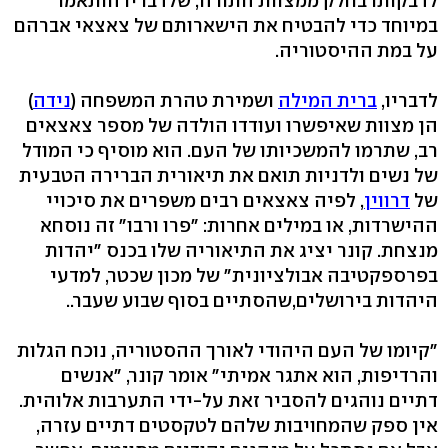
לדבקותו בחלק ממצוות התורה, שלדבריו הותאמו
במיוחד כדי להבטיח את הישארותם של צאצאי אברהם
על במת ההיסטוריה.
לדבריו,
ברית המילה
ושמירת טהרת המשפחה (
נידה
)
הן מצוות שאיפשרו ועודדו הולדה של מספר צאצאים
רב, שתרמו להמשכיותו של העם. הוא מוסיף כי המודל
של נשים ולדניות תואם את תיאורית הברירה הטבעית
של
דרווין
, לפיה צאצאים רבים משפרים את סיכויי
ההישרדות, או במילים אחרות: "פרו ורבו" זה נוסחא
מנצחת. קונר יציג את התיאוריה שלו בכנס "יהדות
בפרספקטיבה אבולציונית" של מכון שכטר, למדעי
היהדות בירושלים,שהסתיים בסוף שבוע שעבר..
"קיומו של העם היהודי לאורך ההסטוריה, נוכח הגלות
והרדיפות, הוא אתגר אמיתי" אומר קונר, "אנשים
דתיים נוהגים להסביר זאת על-ידי התערבות אלוהית.
אין ספק שהמחויבות שלהם לטקסטים דתיים עזרה,