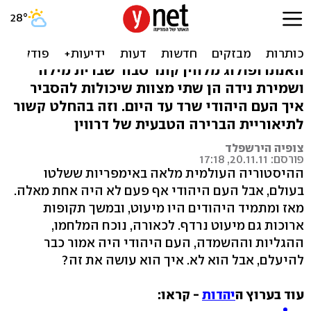
לפי האבולוציה: היהודים
שרדו הודות לברית ונידה
האנתרופולוג מלווין קונר סבור שברית מילה
ושמירת נידה הן שתי מצוות שיכולות להסביר
איך העם היהודי שרד עד היום. וזה בהחלט קשור
לתיאוריית הברירה הטבעית של דרווין
צופיה הירשפלד
פורסם: 20.11.11, 17:18
ההיסטוריה העולמית מלאה באימפריות ששלטו
בעולם, אבל העם היהודי אף פעם לא היה אחת מאלה.
מאז ומתמיד היהודים היו מיעוט, ובמשך תקופות
ארוכות גם מיעוט נרדף. לכאורה, נוכח המלחמו,
ההגליות וההשמדה, העם היהודי היה אמור כבר
להיעלם, אבל הוא לא. איך הוא עושה את זה?
עוד בערוץ ה
יהדות
- קראו: