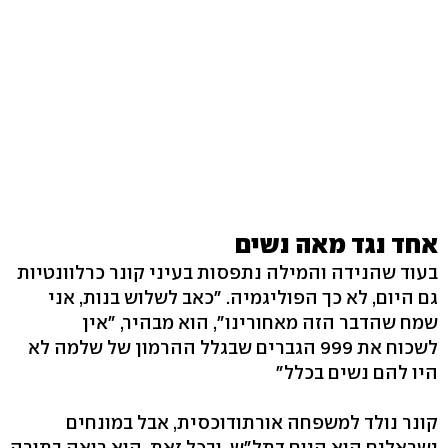
אחד נגד מאה נשים
בעוד שהנידה והמילה נתפסות בעיני קונר כרלוונטיות
גם היום, לא כך הפוליגמיה. "כאב לשלוש בנות, אני
שמח שהדבר הזה מאחורינו", הוא מבהיר, "אין
לשכוח את 999 הגברים שבגלל ההרמון של שלמה לא
היו להם נשים בכלל"
קונר נולד למשפחה אורתודוכסית, אבל במונחים
ישראלים הוא היום דתל"ש. ובכל זאת, הוא רואה בתורה