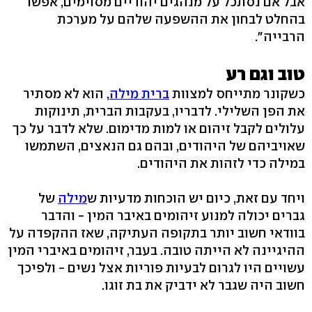
אבל אם נסתכל על מנהגים יהודיים מסוימים, אפשר
בהחלט לבחון את ההשפעה שלהם על מערכת
הרבייה".
טוב וגם רע
כשקונר מתייחס למצוות
ברית מילה
, הוא לא מסתיר
את הפן השלילי. לדבריו, בעקבות הברית, תינוקות
עלולים לקבל זיהום או למות מדימום. שלא לדבר על כך
שאויביהם של היהודים, ובהם גם הנאצים, השתמשו
במילה כדי לזהות את היהודים.
ויחד עם זאת, כיום יש הוכחות מדעיות ש
מילה
של
גברים יכולה למנוע זיהומים באיבר המין - והדבר
בוודאי חשוב יותר בתקופה העתיקה, שאז ההקפדה על
ההיגיינה לא הייתה טובה. בעבר, זיהומים באיברי המין
עשויים היו לגרום לבעיות פוריות אצל נשים - ולפיכך
חשוב היה שגבר לא ידביק את בת זוגו.