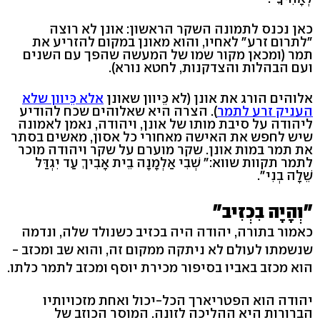
כאן נכנס לתמונה השקר הראשון: אונן לא רוצה
"לתרום זרע" לאחיו, והוא מאונן במקום להזריע את
תמר (ומכאן מקור שמו של המעשה שהפך עם השנים
ועם הבהלות והצדקנות, לחטא נורא).
אלוהים הורג את אונן (לא כֵּיוון שאונן
אלא כֵּיוון שלא
העניק זרע לתמר
). הצרה היא שאלוהים שכח להודיע
ליהודה על סיבת מותו של אונן, ויהודה, נאמן לאמונה
שיש לחפש את האישה מאחורי כל אסון, מאשים בסתר
את תמר במות אונן. שקר מוערם על שקר ויהודה מוכר
לתמר תקוות שווא:" שְׁבִי אַלְמָנָה בֵית אָבִיךְ עַד יִגְדַּל
שֵׁלָה בְנִי".
"וְהָיָה בִכְזִיב"
כאמור בתורה, יהודה היה בכזיב כשנולד שלה, ונדמה
שנשמתו לעולם לא ניתקה ממקום זה, והוא שב ומכזב -
הוא מכזב באביו בסיפור מכירת יוסף ומכזב לתמר כלתו.
יהודה הוא הפטריארך הכל-יכול ואחת מזכויותיו
הברורות היא ההליכה לזונה. המוסר הכוזב של