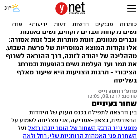
"הוציאה ותישרף": תולדות
השליטה הגברית בגוף האישה
נשים נלקחות וגברים לוקחים, נשים נאמנות
וגברים מגוונים, זונות מותרות אבל זנות אסורה:
אלו נקודות המוצא המוסריות של פרשת השבוע.
מההליכה של יהודה לזונה, דרך ההוראה לשרוף
את תמר ועד העלמת נשים בהופעות ובמרחב
הציבורי - תרבות הצניעות היא שיעור מאלף
בשליטה
פרופ' רוחמה וייס
פורסם: 08.12.17, 12:05
שחור בעיניים
בין הרצאה לתפילה בכנס הענק של היהדות
הרפורמית, בצפון-אמריקה, אני מצליחה לשמוע על
מופע נייר הדבק השחור של הזמר יונתן רזאל,
ועל
השחרת פני האמהות הרוחניות שלי; רחל ולאה