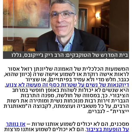
בית המדרש של הטוקבקים: הרב ריק ג'ייקובס, גללו
מטה (צילום: רוחמה וייס)
המשמעות הכלכלית של האמונה שליונתן רזאל אסור
לראות אישה רוקדת או לשמוע אישה שרה (כיוון שהוא,
כגבר, חלש מדי ולא עמיד בפיתויים), או שציור
דיוקנאות של נשים על שטרות כסף זה מעשה לא צנוע
,
היא שנשים לא יכולות לשהות באופן חופשי במרחב
הציבורי. כך, במסווה של חולשה, מפנה התרבות
הגברית זירות רבות מנוכחות נשית ומותירה את רשות
הרבים, על כל משאביה ועוצמתה, לקבוצה ה"מאותגרת
ייצרית" - לגברים.
מסכנים, הם לא יכולים לשמוע אותנו שרות –
אז נוותר
על הופעות בציבור
. הם לא יכולים לשמוע אותנו מרצות