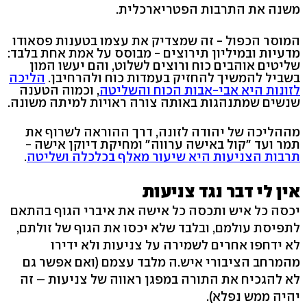
משנה את התרבות הפטריארכלית.
המוסר הכפול - זה שמצדיק את עצמו בטענות פסאודו
מדעיות ובמיליון תירוצים - מבוסס על אמת אחת בלבד:
שליטים אוהבים כוח ורוצים לשלוט, והם יעשו המון
בשביל להמשיך להחזיק בעמדות כוח ולהרחיבן.
הליכה
לזונות היא אבי-אבות הכוח והשליטה
, וכמוה הטענה
שנשים שמתנהגות באותה צורה ראויות למיתה משונה.
מההליכה של יהודה לזונה, דרך ההוראה לשרוף את
תמר ועד "קול באישה ערווה" ומחיקת דיוקן אישה -
תרבות הצניעות היא שיעור מאלף בכלכלה ושליטה
.
אין לי דבר נגד צניעות
יכסה כל איש ותכסה כל אישה את איברי הגוף בהתאם
לתפיסת עולמם, ובלבד שלא יכסו את הגוף של זולתם,
לא ידחפו אחרים לשמירה על צניעות ולא ידירו
מהמרחב הציבורי איש.ה מלבד עצמם (ואם אפשר גם
לא להגכיח את התורה במפגן ראווה של צניעות – זה
יהיה ממש נפלא).