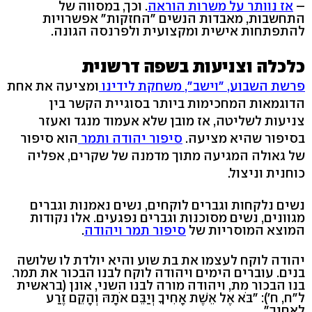
–
אז נוותר על משרות הוראה
. וכך, במסווה של
התחשבות, מאבדות הנשים "החזקות" אפשרויות
להתפתחות אישית ומקצועית ולפרנסה הגונה.
כלכלה וצניעות בשפה דרשנית
פרשת השבוע, "וישב", משחקת לידינו
ומציעה את אחת
הדוגמאות המחכימות ביותר בסוגיית הקשר בין
צניעות לשליטה, אז מובן שלא אעמוד מנגד ואעזר
בסיפור שהיא מציעה.
סיפור יהודה ותמר
הוא סיפור
של גאולה המגיעה מתוך מדמנה של שקרים, אפליה
כוחנית וניצול.
נשים נלקחות וגברים לוקחים, נשים נאמנות וגברים
מגוונים, נשים מסוכנות וגברים נפגעים. אלו נקודות
המוצא המוסריות של
סיפור תמר ויהודה
.
יהודה לוקח לעצמו את בת שוע והיא יולדת לו שלושה
בנים. עוברים הימים ויהודה לוקח לבנו הבכור את תמר.
בנו הבכור מת, ויהודה מורה לבנו השני, אונן (בראשית
ל"ח, ח'): "בֹּא אֶל אֵשֶׁת אָחִיךָ וְיַבֵּם אֹתָהּ וְהָקֵם זֶרַע
לְאָחִיךָ".