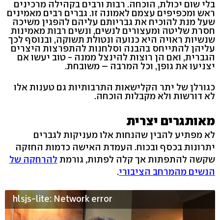
בלי שום יכולת, הוכחה. רבות ורבים בקהילה מרכינים
ראש ומכפיפים עצמם לאמונה זו. גברים רבים מאמינים
שעל מנת להוכיח את גבריותם עליהם להפגין משיכה
חסרת שליטה ומעצורים לנשים, ונשים רבות מאמינות
שנשיות ראויה היא כנועה ונטולת תשוקה, ובנוסף לכך
עליהן להתייחס בהבנה וסלחנות להתפרצות היצרים
הגברית, ואם הן רוצות להינצל ממנה - טוב יעשו אם
יצניעו את גופן, וכל המרבה – משובחת.
כגורלן של יתר הקלישאות התרבותיות גם טענות אלו
לא דורשות ולא מקבלות הוכחה.
מאותגרים יצרית
לא מפתיע להבין שהנחות אלו מעניקות לגברים
יתרונות בכסף ובכוח. העמדת האישה כדמות החזקה
שקשה להתפתות אך קלה לפתות, גורמת
להרחקה של
הנשים מהמרחב הציבורי
.
hlsjs-lite: Network error