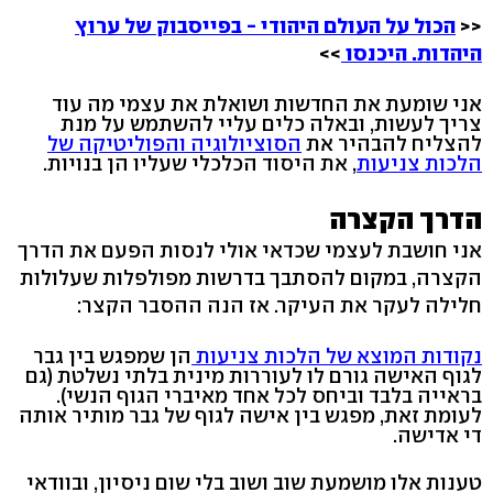
<<
הכול על העולם היהודי - בפייסבוק של ערוץ
היהדות. היכנסו
>>
אני שומעת את החדשות ושואלת את עצמי מה עוד
צריך לעשות, ובאלה כלים עליי להשתמש על מנת
להצליח להבהיר את
הסוציולוגיה והפוליטיקה של
הלכות צניעות
, את היסוד הכלכלי שעליו הן בנויות.
הדרך הקצרה
אני חושבת לעצמי שכדאי אולי לנסות הפעם את הדרך
הקצרה, במקום להסתבך בדרשות מפולפלות שעלולות
חלילה לעקר את העיקר. אז הנה ההסבר הקצר:
נקודות המוצא של הלכות צניעות
הן שמפגש בין גבר
לגוף האישה גורם לו לעוררות מינית בלתי נשלטת (גם
בראייה בלבד וביחס לכל אחד מאיברי הגוף הנשי).
לעומת זאת, מפגש בין אישה לגוף של גבר מותיר אותה
די אדישה.
טענות אלו מושמעת שוב ושוב בלי שום ניסיון, ובוודאי