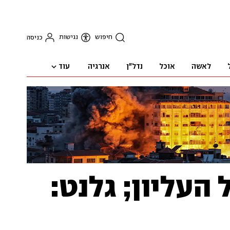
חיפוש
נגישות
כניסה
עוד
לאשה
אוכל
נדל"ן
אנרגיה
העליון; גלנט: