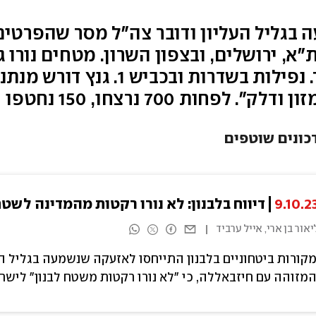
בגליל העליון ודובר צה"ל מסר שהפרטים 
וקשה באשקלון, פצועה קשה באשדוד.
חות 700 נרצחו, 150 נחטפו
כונים שוטפים
9.10.2
דיווח בלבנון: לא נורו רקטות מהמדינה לשט
יאור בן ארי, אייל ערביד
קורות ביטחוניים בלבנון התייחסו לאזעקה שנשמעה בגליל הע
מזוהה עם חיזבאללה, כי "לא נורו רקטות משטח לבנון" לישר