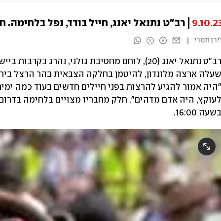
9.10.2
רב"ט נתנאל יאנג, חייל בודד, נפל בלחימה. ח
ירן תמרי
רב"ט נתנאל יאנג (20), לוחם מחטיבת גולני, נהרג ב
עלה ארצה מלונדון, להיטמן בחלקה הצבאית בהר הרצל בירו
היה אמור להגיע להרצות בפני חיילים חדשים בעוד כמה ימי
עוקץ, היה אדם מדהים". חלק מחבריו מצויים בלחימה בדרום
שעה 16:00.