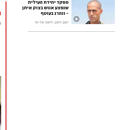
מפקד יחידת העילית
שנפצע אנוש בצוק איתן
3
- ונהרג בעוטף
יואב זיתון, ליאור אל-חי
ל
ש
"
ל
ב