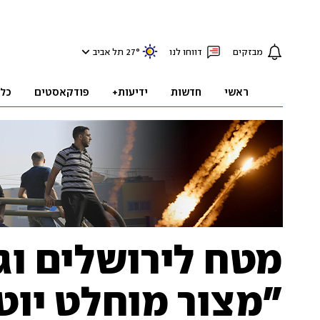
מבזקים
דווחו לנו
°
27
תל אביב
ראשי
חדשות
ידיעות+
פודקאסטים
כל
מטח לירושלים וגו
"מצור מוחלט יוט