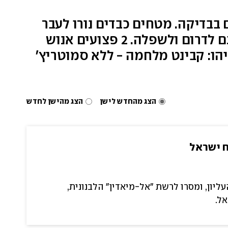
בבדיקה. מטחים כבדים נורו לעבר
המרכז - ואזעקות נשמעו בין השאר בת"א, ירושלים, ובצפון השרון. מטחים נורו גם לדרום ולשפלה. 2 פצועים אנוש
 נפילות בשדרות ובכביש 1. גנץ דורש מנתניהו: קבינט מלחמה - ללא סמוטריץ'
הצג מהחדש לישן
הצג מהישן לחדש
ח ישראל
ליון, ומסרו לרשת "אל-מיאדין" הלבנונית,
אל.