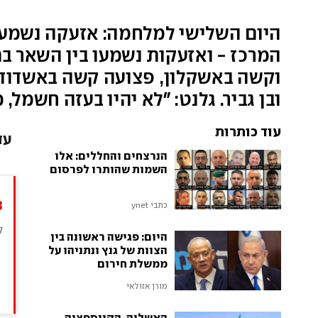
היום השלישי למלחמה: אזעקה נשמעה 
ובן גביר. גלנט: "לא יהיו בעזה חשמל, מזון ודלק". לפ
עוד כותרות
עד
הנרצחים והחללים: אלו
השמות שהותרו לפרסום
3
כתבי ynet
ל
היום: פגישה ראשונה בין
הצוות של גנץ ונתניהו על
מ
ממשלת חירום
ה
מורן אזולאי