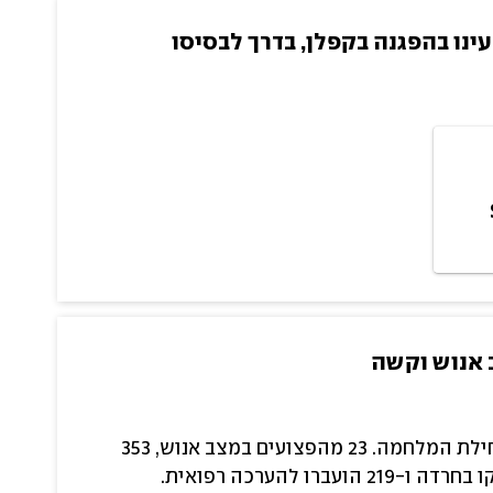
עינו בהפגנה בקפלן, בדרך לבסיסו
משרד הבריאות עדכן כי 2,506 פצועים פונו לבתי החולים מתחילת המלחמה. 23 מהפצועים במצב אנוש, 353