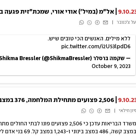
9.10.2
אל"מ (במיל') אודי אורי, שמכת"זית פגעה ב
על צ'כנובר
ללא מילים. האנשים הכי טובים שיש.
pic.twitter.com/i2U53lpdD6
— שקמה ברסלר Shikma Bressler (@ShikmaBressler)
October 9, 2023
9.10.2
2,506 פצועים מתחילת המלחמה, 376 במצב אנוש וקשה
יון חילאי
מצב קשה, 486 במצב בינוני ו-1,243 במצב קל. 69 בני אדם לקו בחרדה ו-219 הועברו להערכה רפואית.