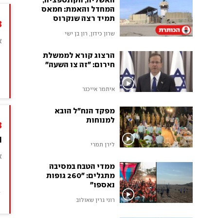
האשליה, הקונספציה,
המחדל והאמת: חמאס
תמיד רצה שנקרוס
3
שרון כידון, רון בן ישי
א
הרצוג קורא לממשלת
ר
חירום: "זה צו השעה"
מ
איתמר אייכנר
מפקד הנח"ל הובא
למנוחות
3
ו
לירן תמרי
א
ממדי הטבח במסיבה
מתגלים: "260 גופות
ג
נאספו"
ב
רוני גרין שאולוב