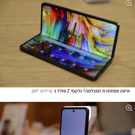
איפה מסתתרת המצלמה? גלקסי Z פולד 3
(
צילום: AP
)