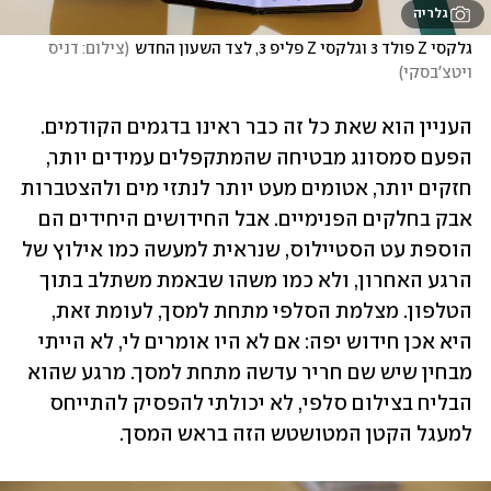
גלריה
גלקסי Z פולד 3 וגלקסי Z פליפ 3, לצד השעון החדש
(
צילום: דניס 
ויטצ'בסקי
)
העניין הוא שאת כל זה כבר ראינו בדגמים הקודמים. 
הפעם סמסונג מבטיחה שהמתקפלים עמידים יותר, 
חזקים יותר, אטומים מעט יותר לנתזי מים ולהצטברות 
אבק בחלקים הפנימיים. אבל החידושים היחידים הם 
הוספת עט הסטיילוס, שנראית למעשה כמו אילוץ של 
הרגע האחרון, ולא כמו משהו שבאמת משתלב בתוך 
הטלפון. מצלמת הסלפי מתחת למסך, לעומת זאת, 
היא אכן חידוש יפה: אם לא היו אומרים לי, לא הייתי 
מבחין שיש שם חריר עדשה מתחת למסך. מרגע שהוא 
הבליח בצילום סלפי, לא יכולתי להפסיק להתייחס 
למעגל הקטן המטושטש הזה בראש המסך.