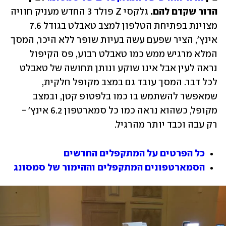
הדור שקדם להם.
 גלקסי Z פולד 3 החדש מעניק חוויה 
מצוינת בפתיחת הטלפון למצב טאבלט בגודל 7.6 
אינץ', הציר שפעם עשה בעיות שופר ללא היכר, המסך 
המלא מרגיש ממש כמו טאבלט רבוע, פס הקיפול 
נראה לעין אבל אינו שוקע ונותן תחושה של טאבלט 
לכל דבר. המסך עובד גם במצב מקופל חלקית, 
שמאפשר להשתמש בו כמו בלפטופ קטן, ובמצב 
מקופל, כשהוא נראה כמו כל סמארטפון 6.2 אינץ' - 
רק עבה וכבד יותר מהרגיל.
כל הפרטים על המתקפלים החדשים
הסמארטפונים המתקפלים וההימור של סמסונג