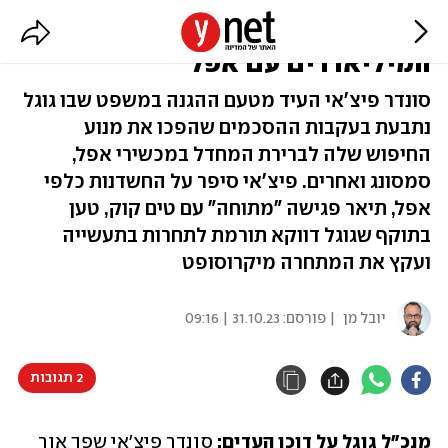
ההסבר של מנכ"ל גוגל להסכם
המיליארדים עם אפל
סונדר פיצ'אי העיד מטעם ההגנה במשפט שבו גוגל
נתבעת בעקבות ההסכמים שהפכו את מנוע
החיפוש שלה לברירת המחדל במכשירי אפל,
סמסונג ואחרים. פיצ'אי סיפר על החשדנות כלפי
אפל, תיאר פגישה "מתוחה" עם טים קוק, טען
בתוקף שגוגל דווקא תורמת לתחרות בתעשייה
ועקץ את המתחרה מיקרוסופט
יובל מן
| פורסם:
31.10.23 | 09:16
2 תגובות
מנכ"ל גוגל על דוכן העדים:
 סונדר פיצ'אי שפך אור 