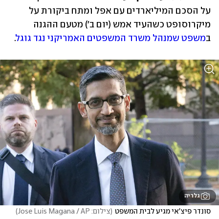
על הסכם המיליארדים עם אפל ומתח ביקורת על 
מיקרוסופט כשהעיד אמש (יום ב') מטעם ההגנה 
ב
משפט שמנהל משרד המשפטים האמריקני נגד גוגל
.
גלריה
סונדר פיצ'אי מגיע לבית המשפט
(
צילום: Jose Luis Magana / AP
)