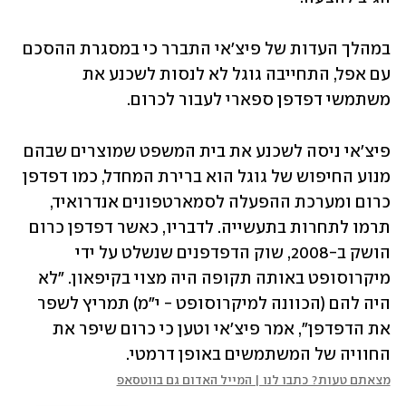
במהלך העדות של פיצ'אי התברר כי במסגרת ההסכם 
עם אפל, התחייבה גוגל לא לנסות לשכנע את 
משתמשי דפדפן ספארי לעבור לכרום. 
פיצ'אי ניסה לשכנע את בית המשפט שמוצרים שבהם 
מנוע החיפוש של גוגל הוא ברירת המחדל, כמו דפדפן 
כרום ומערכת ההפעלה לסמארטפונים אנדרואיד, 
תרמו לתחרות בתעשייה. לדבריו, כאשר דפדפן כרום 
הושק ב-2008, שוק הדפדפנים שנשלט על ידי 
מיקרוסופט באותה תקופה היה מצוי בקיפאון. "לא 
היה להם (הכוונה למיקרוסופט - י"מ) תמריץ לשפר 
את הדפדפן", אמר פיצ'אי וטען כי כרום שיפר את 
החוויה של המשתמשים באופן דרמטי. 
מצאתם טעות? כתבו לנו | המייל האדום גם בווטסאפ