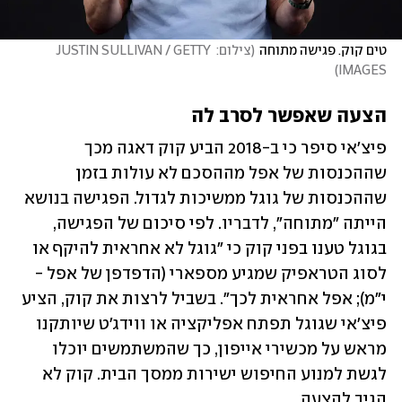
טים קוק. פגישה מתוחה
(
צילום: JUSTIN SULLIVAN / GETTY 
)
IMAGES
הצעה שאפשר לסרב לה
פיצ'אי סיפר כי ב-2018 הביע קוק דאגה מכך 
שההכנסות של אפל מההסכם לא עולות בזמן 
שההכנסות של גוגל ממשיכות לגדול. הפגישה בנושא 
הייתה "מתוחה", לדבריו. לפי סיכום של הפגישה, 
בגוגל טענו בפני קוק כי "גוגל לא אחראית להיקף או 
לסוג הטראפיק שמגיע מספארי (הדפדפן של אפל - 
י"מ); אפל אחראית לכך". בשביל לרצות את קוק, הציע 
פיצ'אי שגוגל תפתח אפליקציה או ווידג'ט שיותקנו 
מראש על מכשירי אייפון, כך שהמשתמשים יוכלו 
לגשת למנוע החיפוש ישירות ממסך הבית. קוק לא 
הגיב להצעה.