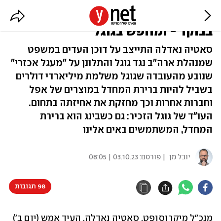
מנכ"ל מיקרוסופט: "אתה מתעורר
בבוקר - ומחפש בגוגל"
סאטיה נאדלה התייצב על דוכן העדים במשפט
שמנהלת ארה"ב נגד גוגל והתלונן על "מעגל אכזרי"
שנובע מהעובדה שגוגל משלמת מיליארדי דולרים
בשביל להיות ברירת המחדל במוצרים של אפל
וחברות אחרות וכך מחזקת את אחיזתה בתחום.
העו"ד של גוגל הזכיר: גם כשבינג הוא ברירת
המחדל, המשתמשים באים אלינו
יובל מן
| פורסם:
03.10.23 | 08:05
98 תגובות
מנכ"ל מיקרוסופט, סאטיה נאדלה, העיד אמש (יום ב') 