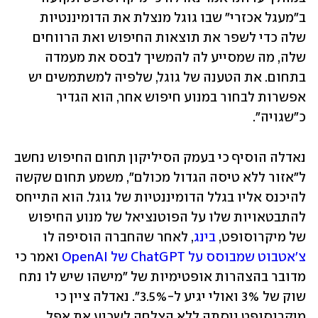
ב"מעגל אכזרי" שבו גוגל מנצלת את הדומיננטיות 
שלה כדי לשפר את תוצאות החיפוש ואת הרווחים 
שלה, מה שמסייע לה להמשיך לבסס את מעמדה 
בתחום. את הטענה של גוגל, שלפיה למשתמשים יש 
אפשרות לבחור במנוע חיפוש אחר, הוא הגדיר 
כ"שגויה".
נאדלה הוסיף כי בעמק הסיליקון תחום החיפוש נחשב 
ל"אזור ללא טיסה הגדול מכולם", משמע תחום שקשה 
להיכנס אליו בגלל הדומיננטיות של גוגל. הוא התייחס 
להתבטאויות שלו על הפוטנציאל של מנוע החיפוש 
של מיקרוסופט, 
בינג
, לאחר שהחברה הוסיפה לו 
צ'אטבוט שמבוסס על ChatGPT של OpenAI
 ואמר כי 
מדובר בהצהרות אופטימיות של "מישהו שיש לו נתח 
שוק של 3% ואולי יגיע ל-3.5%". נאדלה ציין כי 
מיקרוסופט ניסתה ללא הצלחה לשכנע את אפל 