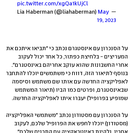
pic.twitter.com/xgQa1kUjCl
May 
— Lia Haberman (@liahaberman) 
19, 2023
על הסנכרון עם אינסטגרם נכתב כי "תביאו איתכם את 
המעריצים - בלחיצת כפתור, כל אחד יכול לעקוב 
אחרי החשבונות שהוא עוקב אחריהם באינסטגרם".  
בנוסף לתיאור הזה, דווח כי משתמשים יוכלו להתחבר 
לאפליקציה החדשה עם אותו שם משתמש וסיסמה 
שבאינסטגרם, ופרטים כמו הביו (תיאור המשתמש 
שמופיע בפרופיל) יעברו איתו לאפליקציה החדשה.
על הסנכרון עם מסטודון נכתב "משתמשי האפליקציה 
(מסטודון) יוכלו לחפש את הפרופיל שלכם, לעקוב 
אחריו, ולהיות באינטראקציה עם התכנים שלכם". 