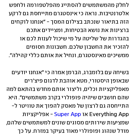
לחלק מהמשתמשים להסתייג מהפלטפורמה ולחפש 
אלטרנטיבות. נראה כי אינסטגרם מתייחסת גם לרקע 
הזה בתיאור שנכתב בצילום המסך - "אנחנו לוקחים 
ברצינות את נושא הבטיחות, ומציידים אתכם 
בהגדרות של שליטה על מי שיכול לענות לכם או 
להזכיר את החשבון שלכם. חשבונות חסומים 
ממשיכים מאינסטגרם, ונחיל את אותם כללי קהילה".
בשיחה עם בלומברג, הברמן אמרה כי "אנחנו יודעים 
שבאופן היסטורי, מטא אוהבת לדגום פיצ'רים 
מאפליקציות וכלים, וליצור אותם מחדש בהתאם למה 
שהם חושבים שיהיה פופולרי בקרב משתמשים". היא 
התייחסה גם לרצון של מאסק להפוך את טוויטר ל-
Everything App או 
Super App
 - אפליקציות 
שמציעות שירותים מסוגים שונים למשתמשים שלהם, 
מודל שנהוג ופופולרי מאוד בעיקר במזרח. על כך 