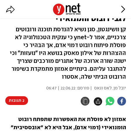
סגן נשיא אמזון: "לא אובססיביים
לגבי רובוט הומנואידי"
קן וושינגטון, סגן נשיא להנדסת תוכנה ורובוטים
צרכניים, אמר ל-ynet כי ענקית הטכנולוגיה לא
פוסלת פיתוח רובוט דמוי אדם, אך הבהיר כי
ההצהרות של אילון מאסק בנושא היו "נועזות" וכי
ישנה שורה ארוכה של אתגרים מורכבים שצריך
להתגבר עליהם. בינתיים אמזון מתמקדת בשיפור
הרובוט הביתי שלה, אסטרו
יובל מן
,
לאס וגאס
| פורסם:
22.06.22 | 06:47
2 תגובות
אמזון לא פוסלת את האפשרות שתפתח רובוט 
הומנואידי (דמוי אדם), אבל היא לא "אובססיבית" 