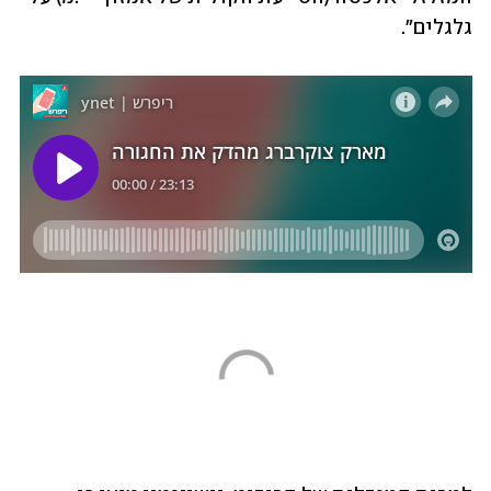
גלגלים".