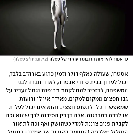
כך אמור להיראות הרובוט העתידי של טסלה
(
צילום: יח"צ טסלה
)
אסטרו, שעולה כאלף דולר וזמין כרגע בארה"ב בלבד, 
יכול לערוך בבית סיורי אבטחה, לארח חברה לבני 
המשפחה, להזכיר להם לקחת תרופות וגם להעביר על 
גבו חפצים ממקום למקום. מאידך, אין לו זרועות 
שמאפשרות לו לתפוס חפצים והוא אינו יכול לעלות 
או לרדת במדרגות. אלה הן בין הסיבות לכך שהוא זכה 
לקבלת פנים צוננת למדי כשהושק ואף זכה לתיאור 
המזלזל "אלכסה (הסייעת הקולית של אמזון - י.מ) על 