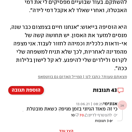
להשתקם. בעוד שבועיים מפסיקים לי את דמי 
האבטלה, ואחרי שאלד לא אקבל דמי לידה".
היא הוסיפה בייאוש: "אנחנו חיים בצמצום כבר שנה, 
מנסים למזער את האסון. יש תחושה קשה של 
אי-ודאות כלכלית וכמיהה לחזור לעבוד. אני מצפה 
מהמדינה לאחריות, לכך שלא תניח למשפחה שלי 
לקרוס ולילדים שלי להיפגע. לא קל לישון בלילות 
ככה".
מצאתם טעות? כתבו לנו | המייל האדום גם בווטסאפ
43
תגובות
הוספת תגובה
אנונימי
08:25 | 13.06.21
אנ
כי זה מאוד הגיוני בזמן מגיפה כשאת מובטלת
להגיד ״יהיה בסדר״ ולהכנס להריון... ועכשיו כולם
להצטרף לדיון
70
10
אשמים שאין פתרון
3
תגובות
הצג עוד