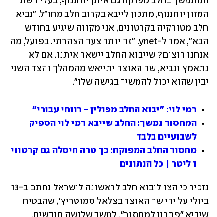
המתמשך בחלב מפוקח גם איתן יוחננוף, בעלי רשת 
המזון יוחננוף, מתכון לייבא בקרוב חלב מחו"ל. "נביא 
חלב מטורקיה בקרטונים, אני מקווה שיגיע בחודש 
הבא", אמר ל-ynet. "זה יותר צעד הצהרתי. בפועל, מה 
אנחנו רוצים? שייבוא החלב יישאר איתנו. אם לא 
נתאמץ ונביא, שר האוצר יתייאש מהמהלך והצד השני  
יבין שהוא יכול להמשיך בגישה שלו". 
רמי לוי: "יבוא החלב מפולין - רווחי עבורי"
המחסור נמשך: החלב שייבא רמי לוי הספיק 
לשבועיים בלבד 
מחסור החלב המפוקח: כך טרה חיסלה גם קרטוני 
1 ליטר | כל הנתונים
נזכיר כי הצו ליבוא חלב לראשונה לישראל נחתם ב-13 
ביולי על ידי שר האוצר בצלאל סמוטריץ', שהבטיח 
שיביא "פתרון למחסור", למשך שלושה חודשים. 