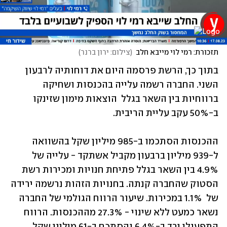
תזכורת: רמי לוי מייבא חלב
(
צילום: ירון ברנר
)
בתוך כך, הרשת פרסמה היום את דוחותיה לרבעון 
השני. החברה רשמה עלייה בהכנסות ושחיקה 
ברווחיות בין השאר בגלל  הוצאות מימון שזינקו 
ב-50% עקב עליית הריבית.
ההכנסות הסתכמו ב-985 מיליון שקל בהשוואה 
ל-939 מיליון ברבעון מקביל אשתקד - עלייה של 
4.9% בין השאר בגלל פתיחת חנויות ומכירות רשת 
הסטוק שהחברה קנתה. בחנויות הזהות נרשמה ירידה 
של  1.1% במכירות. שיעור הרווח הגולמי של החברה 
נשאר כמעט ללא שינוי - 27.3% מההכנסות. הרווח 
התפעולי ירד ב-6.4% והסתכם ב-61 מיליון שקל. 