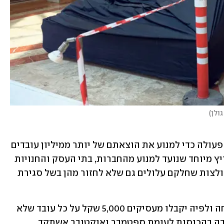
גולן
)
בניגוד לסגר הראשון, כשלא נעשתה שום פעולה כדי למנוע את הוצאתם של יותר ממיליון עובדים 
לחל"ת, הפעם עומד במרכז התוכנית תמריץ מיוחד שנועד למנוע מהחברות, בתי העסק והחנויות 
מלהוציא את עובדיהם שוב לחופשות מאולצות שחלקם עלולים גם שלא לחזור מהן בשל סגירת 
ביוזמת שר האוצר ישראל כץ גובשה נוסחה ולפיה יקבלו מעסיקים 5,000 שקל על כל עובד שלא 
יוצא לחופשה, בעסקים שבהם הייתה ירידה בהכנסות לעומת ספטמבר ואוקטובר אשתקד. 