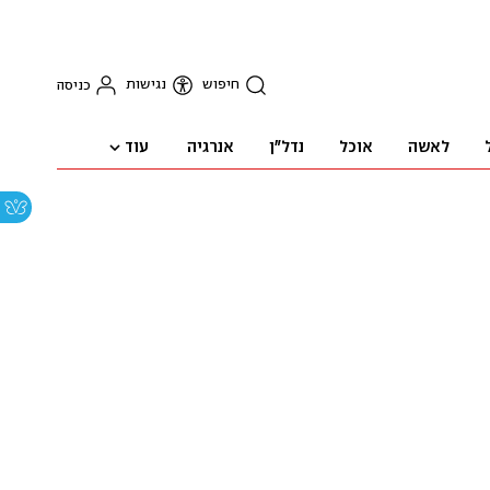
חיפוש
נגישות
כניסה
עוד
לאשה
אוכל
נדל"ן
אנרגיה