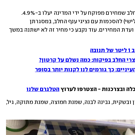
מחירי מוצרי החלב שמחירם מפוקח על ידי המדינה יעלו ב-4.9%. 
משרדי החקלאות והאוצר הגיעו היום (שלישי) להסכמות עם נציגי ענף החלב, במסגרתן 
ההתייקרות תמותן מ-14% - לפי המלצת ועדת המחירים. עוד נקבע כי מחיר זה לא ישתנה במשך 
רי החלב בפיקוח: כמה נשלם על קרטון?
עיניים: כך גורמים לנו לקנות יותר בסופר
לה ובצרכנות - הצטרפו לערוץ 
הטלגרם שלנו
מדובר בהתייקרות של חלב 1 ליטר בקרטון ובשקית, גבינה לבנה, שמנת חמוצה, שמנת מתוקה, גיל, 