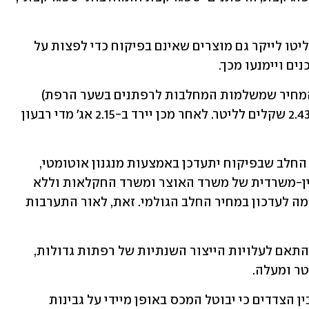
יחד עם זאת, לא מן הנמנע שהמחלבות יחליטו לייקר גם מוצרים שאינם בפיקוח כדי לפצות על 
ים ויימנעו מכך.
כמו כן, מחיר המטרה של החלב הגולמי (המחיר שמשלמות המחלבות לרפתנים בשער הרפת) 
יעלה ב-13% מ-2.1481 שקלים לליטר ל-2.433 שקלים לליטר. לאחר מכן יירד ב-2.15 אג' מדי רבעון 
כן הוחלט שהחל ממאי 2023, מחיר מוצרי החלב שבפיקוח יתעדכן באמצעות מנגנון אוטומטי, 
בהסתמך על החלטות ועדת המחירים הבין-משרדית של משרד האוצר ומשרד החקלאות וללא 
צורך בחתימת השרים על צו מחירים ובדומה לעדכון במחיר החלב הגולמי. זאת, לאור התערבות 
במסגרת זו, יחושבו עלויות ייצור החלב בהתאם לעלויות הייצור השנתיות של רפתות גדולות, 
ממשרד החקלאות נמסר כי "עוד הוסכם בין הצדדים כי יבוטל המכס באופן מיידי על גבינות 