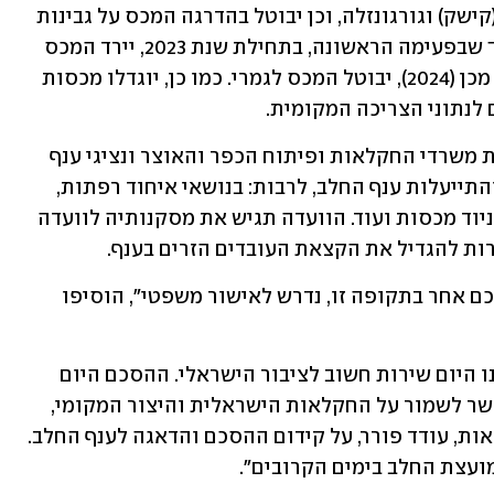
קשות, כגון: מוצרלה, חלומי, גבינת ג'מיד (קישק) וגורגונזלה, וכן יבוטל בהדרגה המכס על גבינות 
שמנת בעלות אחוז שומן הגבוה מ-5%. כך שבפעימה הראשונה, בתחילת שנת 2023, יירד המכס 
ב-50% מהמכס המוטל כיום, ושנה לאחר מכן (2024), יבוטל המכס לגמרי. כמו כן, יוגדלו מכסות 
לנתוני הצריכה המקומית.
"בנוסף הוסכם כי תוקם ועדה בהשתתפות משרדי החקלאות ופיתוח הכפר והאוצר ונציגי ענף 
החלב אשר תגבש תכנית פעולה לקידום והתייעלות ענף החלב, לרבות: בנושאי איחוד רפתות, 
קידום רפתות קטנות, רגולציה והקלות בניוד מכסות ועוד. הוועדה תגיש את מסקנותיה לוועדה 
ות להגדיל את הקצאת העובדים הזרים בענף.
"לנוכח המצב הפוליטי, הסכם זה ככל הסכם אחר בתקופה זו, נדרש לאישור משפטי", הוסיפו 
מנכ"ל מועצת החלב, איציק שניידר: "עשינו היום שירות חשוב לציבור הישראלי. ההסכם היום 
מראה שכאשר פועלים יחד ובאחריות אפשר לשמור על החקלאות הישראלית והיצור המקומי, 
לצד דאגה לצרכנים. אני מודה לשר החקלאות, עודד פורר, על קידום ההסכם והדאגה לענף החלב. 
ועצת החלב בימים הקרובים".