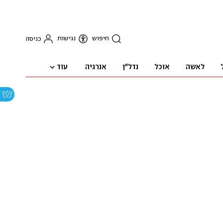
חיפוש
נגישות
כניסה
עוד
לאשה
אוכל
נדל"ן
אנרגיה