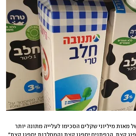
איך ייתכן שהמחלבות שטענו להפסדים של מאות מיליוני שקלים הסכימו לעלייה מתונה יותר 
במחיר? "הוחלט שכולם יספגו. הצרכן יספוג קצת, הרפתנים יספגו קצת והמחלבות יספגו קצת", 