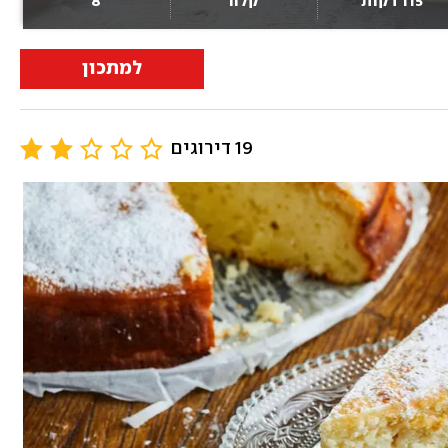
115 דקות
קלה
8
למתכון
19 דירוגים