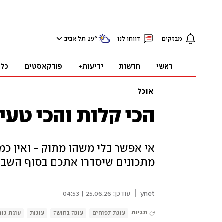
מבזקים
דווחו לנו
°
29
תל אביב
ראשי
חדשות
ידיעות+
פודקאסטים
כלכ
אוכל
הכי קלות והכי טעימות: 10 עוגו
מתכונים שיסדרו אתכם בסוף השבו
|
ynet
עודכן:
25.06.26 | 04:53
תגיות
עוגת תפוחים
עוגה בחושה
עוגות
עוגת גזר