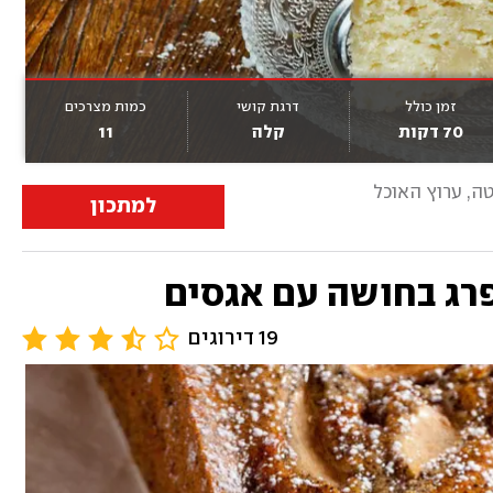
זמן כולל
דרגת קושי
כמות מצרכים
70 דקות
קלה
11
אטה, ערוץ האוכל
למתכון
פרג בחושה עם אגסים
19 דירוגים