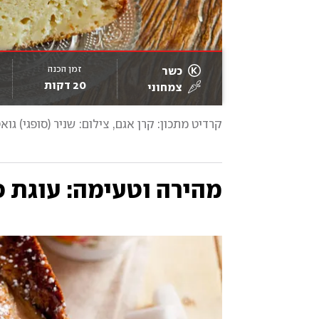
זמן הכנה
כשר
20 דקות
צמחוני
קרדיט מתכון: קרן אגם
, 
צילום: שניר (סופגי) גו
מהירה וטעימה: עוגת 