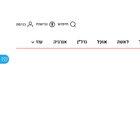
חיפוש
נגישות
כניסה
עוד
לאשה
אוכל
נדל"ן
אנרגיה