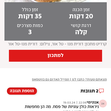
זמן הכנה
זמן כולל
20 דקות
35 דקות
דרגת קושי
כמות מצרכים
קלה
3
קרדיט מתכון: דורית מנו - טל אור
, 
צילום:  דורית מנו-טל אור
למתכון
מצאתם טעות? כתבו לנו | המייל האדום גם בווטסאפ
2
תגובות
הוספת תגובה
אנונימי
22:06 | 19.03.24
אנ
ניראות כולן עוגיות של פסח. מה הן מחפשות
בפורים?