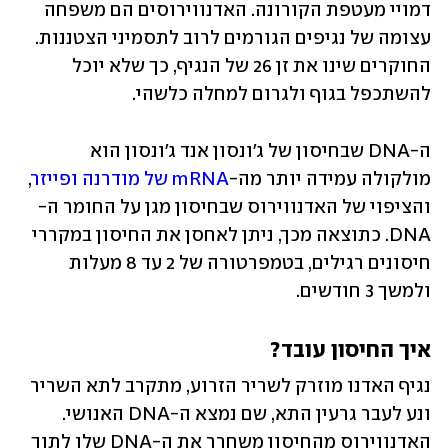
דמויי מעטפת הקורונה. האדנווירוסים הם משפחה 
עצומה של נגיפים הגורמים לרוב לתסמיני הצטננות. 
החוקרים שינו את זן 26 של הנגיף, כך שלא יוכל 
להשתכפל בגוף ולגרום למחלה כלשהי.
ה-DNA שבחיסון של ג'ונסון אנד ג'ונסון הוא 
מולקולה עמידה יותר מה-
mRNA של מודרנה ופייזר
, 
והציפוי של האדנווירוס שבחיסון מגן על החומר ה-
DNA. כתוצאה מכך, ניתן לאחסן את החיסון במקררי 
חיסונים רגילים, בטמפרטורה של 2 עד 8 מעלות 
ולמשך 3 חודשים.
איך החיסון עובד? 
נגיף האדנו מוזרק לשריר הזרוע, מתקרב לתא השריר 
ונע לעבר גרעין התא, שם נמצא ה-DNA האנושי. 
האדנווירוס מהחיסון משחרר את ה-DNA שלו לתוך 