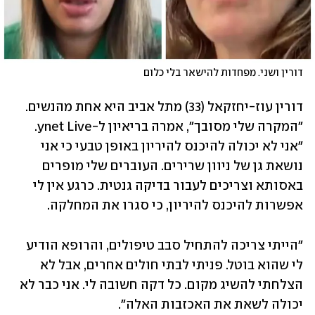
דורין ושני. מפחדות להישאר בלי כלום
דורין עוז-יחזקאל (33) מתל אביב היא אחת מהנשים. 
"המקרה שלי מסובך", אמרה בריאיון ל-ynet Live. 
"אני לא יכולה להיכנס להיריון באופן טבעי כי אני 
נושאת גן של ניוון שרירים. העוברים שלי מופרים 
באסותא וצריכים לעבור בדיקה גנטית. כרגע אין לי 
אפשרות להיכנס להיריון, כי סגרו את המחלקה.
"הייתי צריכה להתחיל סבב טיפולים, והרופא הודיע 
לי שהוא בוטל. פניתי לבתי חולים אחרים, אבל לא 
הצלחתי להשיג מקום. כל דקה חשובה לי. אני כבר לא 
יכולה לשאת את האכזבות האלה".