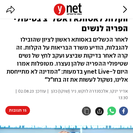
ביקורת פתע אחרי המחדלים:
הקלות לאסותא ראשל"צ בטיפולי
הפריה לנשים
לאחר הכשלים באסותא ראשון לציון שהובילו
להגבלות, הודיע משרד הבריאות על הקלות. זה
קרה לאחר בדיקות שביצע ועקב לחץ של נשים
שטיפולי ההפריה שלהן נעצרו. מטופלות אמרו
היום ל-ynet Live בדמעות: "המדינה לא מתייחסת
אלינו, נשקול לעשות את זה בחו"ל"
אדיר ינקו
,
אלכסנדרה לוקש
,
ניר (שוקו) כהן
| עודכן:
02.08.23 |
13:30
15 תגובות