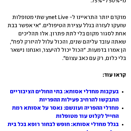
מ-50% ל-75%.
מוקדם יותר התראיינו ל- ynet Live שתי מטופלות 
שזעקו לעזרה בגלל עצירת הטיפולים. "אי אפשר בבת 
אחת לסגור מקום בלי לתת פתרון. אלו תהליכים 
שאתה עובד עליהם שנים, והכול עלול להיזרק לפח", 
הן אמרו בדמעות. "הכול יכול להיעצר, ואנחנו נישאר 
בלי כלום, רק עם כאב עצום".
קראו עוד:
בעקבות מחדלי אסותא: בתי החולים הציבוריים 
התבקשו להרחיב פעילות ההפריות
מחדלי ההפריה ועונשם: נאסר על אסותא רמת 
החייל לקלוט עוד מטופלות
בגלל מחדלי אסותא: חופש לבחור רופא בכל בית 