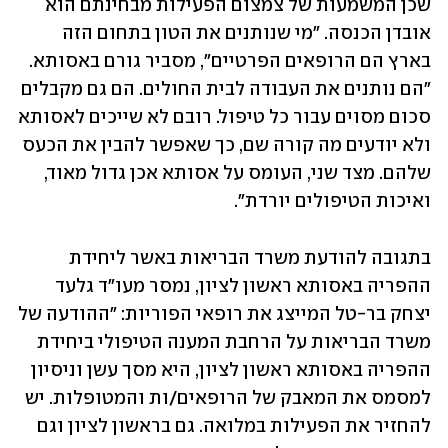
שכן המשמעות של צמצום הפעילות מבחינתם הוא 
אובדן הכנסה. "מי שנותנים את הטון בתחום הזה 
בארץ הם הרופאים הפרטיים", מסביר גורם באסותא. 
"הם נותנים את העבודה לבית החולים. הם גם מקבלים 
סכום מסוים עבור כל טיפול. רובם לא שייכים לאסותא 
ולא יודעים מה קורה שם, כך שאפשר להבין את הכעס 
שלהם. מצד שני, העומס על אסותא אכן גדול מאוד, 
ואיכות הטיפולים יורדת".
בתגובה להודעת משרד הבריאות באשר ליחידת 
ההפריה באסותא ראשון לציון, נמסר מעו"ד גלעד 
יצחק בר-טל המייצג את רופאי הפוריות: "ההודעה של 
משרד הבריאות על הרחבת המענה הטיפולי ביחידת 
ההפריה באסותא ראשון לציון, היא מסך עשן וניסיון 
למסמס את המאבק של הרופאים/ות והמטופלות. יש 
להחזיר את הפעילות במלואה. גם בראשון לציון וגם 