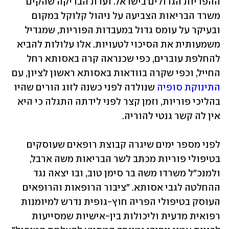
ההפריות הגדולים בישראל. ועדת הבדיקה שהקים 
משרד הבריאות הצביעה על ניהול קלוקל במקום 
ובעיקר על עומס גדול במעבדות הפוריות, שמגדיל 
משמעותית את הסיכוי לטעויות. אלו עלולות להביא 
להחלפת עוברים, כפי שכנראה קרה באסותא רחל 
החייל, וכפי שקרה בוודאות באסותא ראשון לציון, עם 
התינוקת סופיה
 שנולדה לפני כשנה לזוג הורים שהיו 
בהליכי פוריות, וזמן קצר לפני לידתה התגלה כי היא 
אין לה קשר גנטי להוריה. 
לפני מספר ימים שיגרה קבוצת רופאים שעוסקים 
בטיפולי פוריות מכתב לשר הבריאות משה ארבל, 
ולמנכ"ל משרדו משה בר סימן טוב, ובו יצאה נגד 
ההחלטה לגבי אסותא. "ציבור הרופאות והרופאים 
העוסק בטיפולי הפריה חוץ-גופית נדרש למיומנות 
רפואית מדעית וליכולות בין-אישיות שמסייעות 