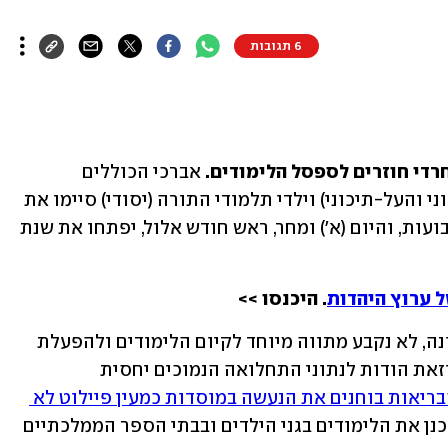
6 תגובות
 אברכי הכוללים 
(נשואים), תלמידי הישיבות (החינוך התיכוני והעל-תיכוני) וילדי תלמודי התורה (יסודי) סיימו את 
חופשת "בין הזמנים" שנמשכה שלושה שבועות, והיום (א') ומחר, ראש חודש אלול, יפתחו את שנת 
 ערוץ היהדות
. היכנסו >>
למרות ההתפרצות החוזרת של נגיף קורונה, לא נקבע מתווה מיוחד לקיום הלימודים ולהפעלת 
הפנימיות, שבהן שוהים עשרות-אלפים, וזאת הודות לנתוני התחלואה הנמוכים יחסית 
במשרדי החינוך והבריאות בוחנים את הנעשה במוסדות כמעין פיילוט לא 
 לקראת ההחלטה האם לחדש כמתוכנן את הלימודים בגני הילדים ובבתי הספר הממלכתיים 