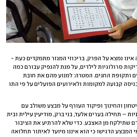
מאחר שמתן מנה שלישית לבני גילים אלה אינו נמצא על הפרק, בריכוזי המגזר מתמקדים כעת - 
לצד המאמצים להשלים את חיסונם - בבדיקות סרולוגיות לילדים, על מנת להנפיק עבורם כמה 
שיותר "דרכונים ירוקים" לקראת הלימודים ותקופת החגים. המטרה: למנוע מהם את חובת 
הבידוד ולאפשר שגרת לימודים בטוחה וכניסה קבועה למקומות ולאירועים הפועלים על פי התו 
בהתאם לכך, הודיעו משרדי הבריאות, הביטחון והחינוך ופיקוד העורף על מבצע משולב עם 
הרשויות המקומיות לביצוע בדיקות המוניות – תחילה בערים אלעד, בני ברק, מודיעין עילית ובית 
שמש. הן יינתנו בחינם, באמצעות דגימת דם שתילקח מן האצבע. כדי שלא להרתיע את הציבור 
מאפשרות של צביעת היישוב באדום, יוזמי המבצע הדגישו כי הוא איננו מיועד לאיתור תחלואה 