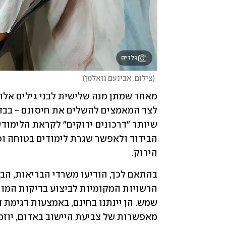
גלריה
(
צילום: אבינעם גואלמן
)
הירוק.