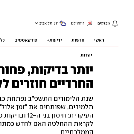
מבזקים
דווחו לנו
°
31
תל אביב
ראשי
חדשות
ידיעות+
פודקאסטים
כל
יהדות
יותר בדיקות, פחות
החרדיים חוזרים לל
תלמידים, שפותחים את "זמן אלול"
העיקרית: חיסון
לקראת ההחלטה האם לחדש כמתוכנן
הממלכתיים