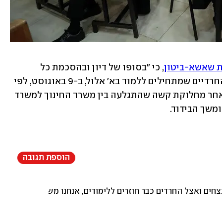
ת שאשא-ביטון
, כי "בסופו של דיון ובהסכמת כל 
הגורמים הוחלט על פיילוט בבתי הספר החרדיים שמתחילים ללמוד בא' אלול, ב-9 באוגוסט, לפי 
מתווה הבידוד של משרד החינוך", זאת לאחר מחלוקת קשה שהתגלעה בין משרד החינוך למשרד 
משך הבידוד.
הוספת תגובה
חים ואצל החרדים כבר חוזרים ללימודים, אנחנו משלמים הון על ק