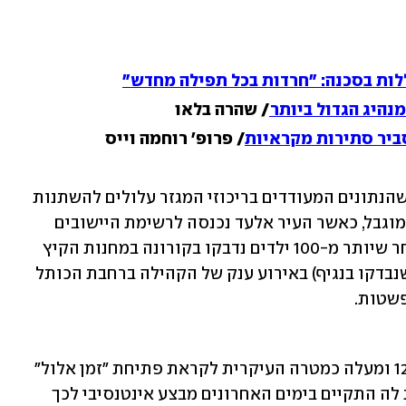
ות בסכנה: "חרדות בכל תפילה מחדש"
/ שהרה בלאו
סביר סתירות מקראיות
/ פרופ' רוחמה וייס
הציבור החרדי קיבל הבוקר תזכורת לכך שהנתונים המעודדים בריכוזי המגזר עלולים להשתנות 
בכל רגע, ושיש להתייחס אליהם בעירבון מוגבל, כאשר העיר אלעד נכנסה לרשימת היישובים 
האדומים. גם כפר חב"ד צבוע באדום, לאחר שיותר מ-100 ילדים נדבקו בקורונה במחנות הקיץ 
של החסידות. חלקם אף השתתפו (לפני שנבדקו בנגיף) באירוע ענק של הקהילה ברחבת הכותל 
פשטות.
במשרד הבריאות הציבו את חיסון בני ה-12 ומעלה כמטרה העיקרית לקראת פתיחת "זמן אלול" 
במוסדות התורניים, ובמסגרת ההיערכות לה התקיים בימים האחרונים מבצע אינטנסיבי לכך 