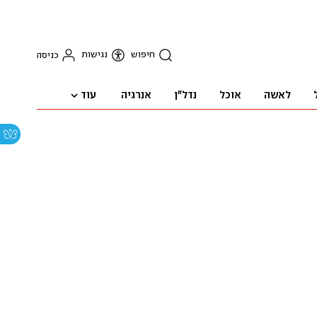
חיפוש
נגישות
כניסה
עוד
לאשה
אוכל
נדל"ן
אנרגיה