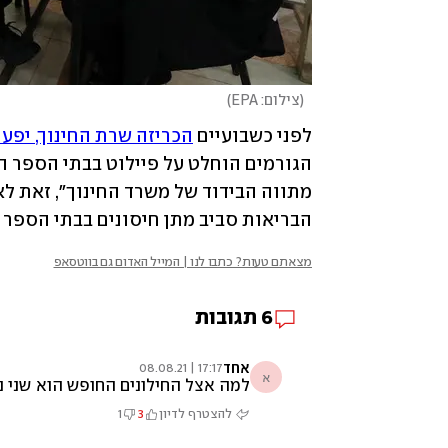
(
צילום: EPA
)
לפני כשבועיים 
הכריזה שרת החינוך, יפע
הבריאות סביב מתן חיסונים בבתי הספר ו
מצאתם טעות? כתבו לנו | המייל האדום גם בווטסאפ
6
תגובות
אחד
17:17 | 08.08.21
א
למה אצל החילונים החופש הוא שני נצ
להצטרף לדיון
3
1