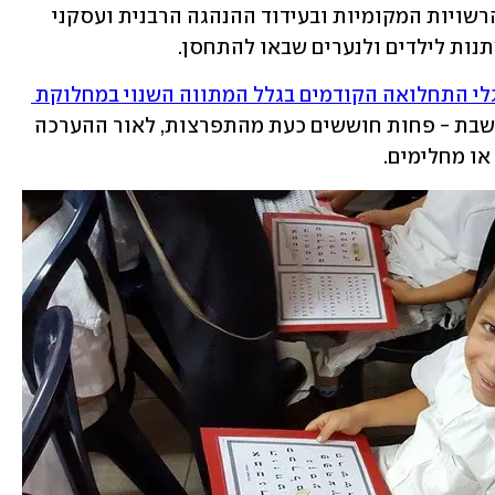
בריכוזי המגזר, בשיתוף קופות החולים והרשויות המקומיות ובעידוד ההנהגה הרבנית ועסקני 
תנות לילדים ולנערים שבאו להתחסן.
שעלו לכותרות בגלי התחלואה הקודמים בגלל המתווה השנוי במחלוקת 
, גם כאשר החינוך הממלכתי הושבת - פחות חוששים כעת מהתפרצות, לאור ההערכה 