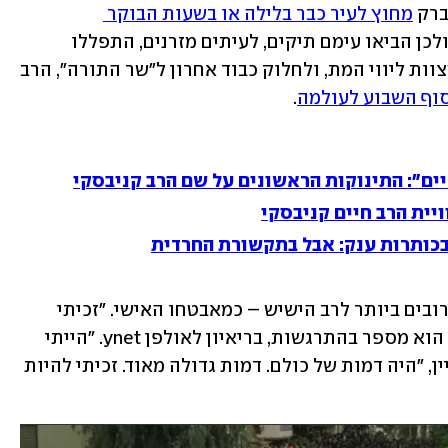
ברק 
מחוץ לעיר כבר בלילה או בשעות הבוקר 
. הם ידעו שהכבישים ייחסמו, ולכן הביאו עימם תיקים, לעיתים מזרנים, התפללו 
שחרית ברחובות – הכול כדי לקיים את מצוות ליווי המת, ולחלוק כבוד אחרון ל"שר התורה", הרב 
וף השבוע לעולמה
.
ים": התינוקות הראשונים על שם הרב קניבסקי
יית הרב חיים קניבסקי
בכותרות ענק: אבל בתקשורת החרדית
אדיר מעטו איננו אדם חרדי, אך היה מהקרובים ביותר לרב הישיש – כמאבטחו האישי. "זכיתי 
להיות עם הרב ב-5-4 השנים האחרונות", הוא מספר בהתרגשות, בריאיון לאולפן ynet. "הייתי 
צמוד אליו ביציאה מהבית. הרב", הוא מציין, "היה דמות של כולם. דמות גדולה מאוד. זכיתי להיות 