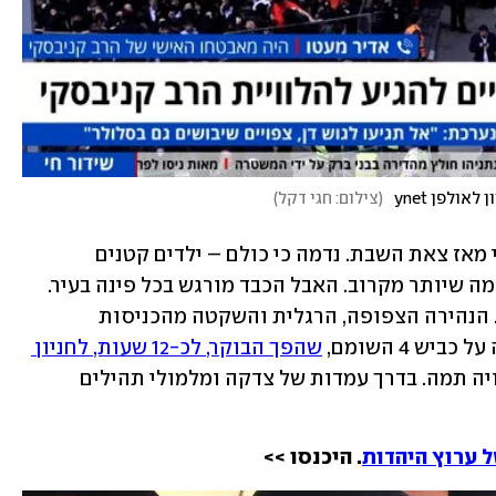
ולפן ynet
(
צילום: חגי דקל
)
אלפים התקבצו מחוץ לבית הרב קניבסקי מאז צאת השבת. נדמה כי כולם – ילדים קטנים 
, וכמה שיותר מקרוב. האבל הכבד מורגש בכל פינה בעיר. 
למעשה, בכל ריכוז חרדי בישראל ובעולם. הנהירה הצפופה, הרגלית והשקטה מהכניסות 
 4 השומם, 
שהפך הבוקר, לכ-12 שעות, לחניון 
 – לא פסקה גם אחרי שההלוויה תמה. בדרך עמדות של צדקה ומלמולי תהילים 
 ערוץ היהדות
. היכנסו >>