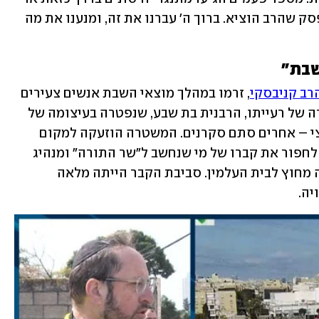
אחרת מסביב לבית, בניסיון למנוע את הפסק שהרב הוציא. ברוך ה' עברנו את זה, ומנענו את מה 
שבת"
הרב קניבסקי
, זרמו במהלך מוצאי השבת אנשים צעירים 
ומבוגרים. חלקם ביקשו להתפלל ליד קברה של רעייתו, הרבנית בת שבע, שנפטרה בעיצומה של 
שבת חול המועד סוכות לפני 10 שנים וחצי – אחרים סתם סקרנים. המשטרה הוזעקה למקום 
כאשר כמה מהם נטלו יוזמה, והחלו ממש לחפור את קברו של מי שנחשב ל"שר התורה" ומנהיג 
הציבור החרדי, ושמירה משטרתית הוצבה מחוץ לבית העלמין. סביבת הקבר הייתה מלאה 
יה.