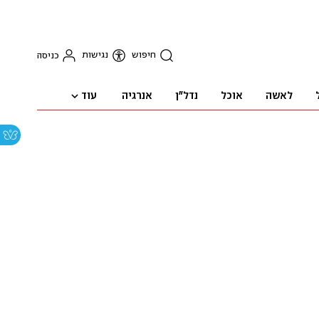
חיפוש
נגישות
כניסה
עוד
לאשה
אוכל
נדל"ן
אנרגיה