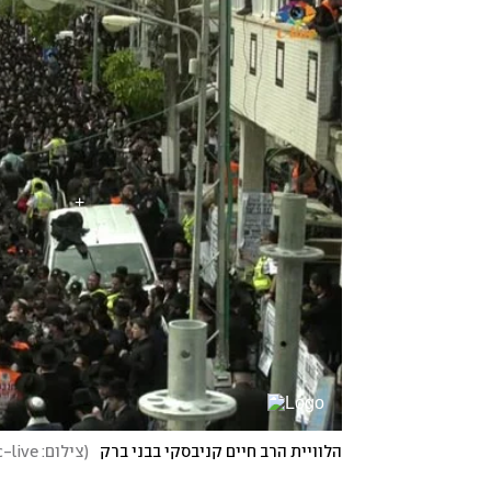
הלוויית הרב חיים קניבסקי בבני ברק
(
צילום: c-live