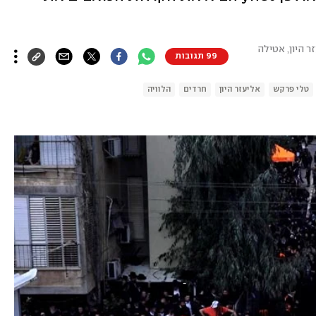
ר היון, אטילה
99 תגובות
טלי פרקש
אליעזר היון
חרדים
הלוויה