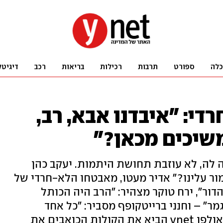
כלה
ספורט
תרבות
רכילות
בריאות
רכב
דיגיטל
די: "איבדנו אבא, רב,
משיכים מכאן?"
ה לה, לא עוזבת תחושת היתמות. יעקב כהן
מור עלינו?" אדיר מעטו, מאבטחו הלא-חרדי של
הדור", ירח טוקר מצהיר: "הרב היה הכותל
מר" – וחנני ברייטקופף מסביר: "כל אחד
מהציבור החרדי הרגיש קשר אליו". אולפן ynet הביא את הקולות הכואבים את