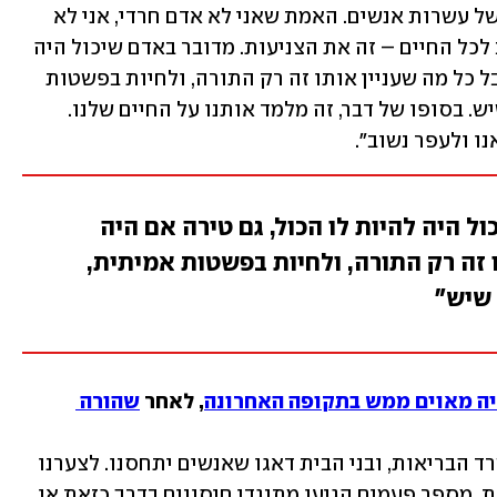
מעטו מספר כי "הרב קיבל קהל בכמויות של עשרות אנשים. האמת שאני לא אדם חרדי, אני לא 
מהמגזר. דבר אחד שאני יכול לקחת מהרב לכל החיים – זה את הצניעות. מדובר באדם שיכול היה 
להיות לו הכול, גם טירה אם היה רוצה. אבל כל מה שעניין אותו זה רק התורה, ולחיות בפשטות 
אמיתית, בבית צנוע – חיים הכי צנועים שיש. בסופו של דבר, זה מלמד אותנו על החיים שלנו. 
ו ולעפר נשוב".
ל היה להיות לו הכול, גם טירה אם היה
ו זה רק התורה, ולחיות בפשטות אמיתית,
 שיש"
יה מאוים ממש בתקופה האחרונה
, לאחר 
שהורה 
"הרב תמיד המליץ להישמע להוראות משרד הבריאות, ובני הבית דאגו שאנשים יתחסנו. לצערנו 
הרב יש אנשים שלא קיבלו את הדעה הזאת. מספר פעמים הגיעו מתנגדי חיסונים בדרך כזאת או 