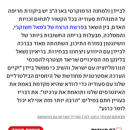
לביידן ולמחנה הדמוקרטי בארה"ב יש ביקורת חריפה 
על התנהלות סעודיה בכל הקשור לתחום זכויות 
האדם, בין השאר ב
פרשת הרצח של ג'מאל חשוקג'י
, 
והממלכה, מבעלות בריתה החשובות ביותר של 
וושינגטון במזרח התיכון, השתהתה מאוד בברכה 
לביידן עם היוודע ניצחונו בבחירות. בריאיון נשאל 
בלינקן מה הסיכויים שריאד תצטרף להסכמי 
הנורמליזציה עם ישראל, והשיב כי ממשל ביידן "יקיים 
הערכה אסטרטגית מחודשת של היחסים הבילטרליים 
שלנו עם סעודיה כדי לוודא שהיא מקדמת באמת את 
האינטרסים שלנו ותואמת את ערכינו". את דבריו 
בעניין חתם במילים: "הרבה יותר מזה אני לא יכול 
לומר כרגע".
מצאתם טעות? כתבו לנו | המייל האדום גם בווטסאפ