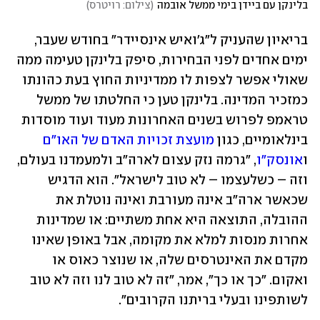
בלינקן עם ביידן בימי ממשל אובמה
(
צילום: רויטרס
)
בריאיון שהעניק ל"ג'ואיש אינסיידר" בחודש שעבר, 
ימים אחדים לפני הבחירות, סיפק בלינקן טעימה ממה 
שאולי אפשר לצפות לו ממדיניות החוץ בעת כהונתו 
כמזכיר המדינה. בלינקן טען כי החלטתו של ממשל 
טראמפ לפרוש בשנים האחרונות מעוד ועוד מוסדות 
בינלאומיים, כגון 
מועצת זכויות האדם של האו"ם
ו
אונסק"ו
, "גרמה נזק עצום לארה"ב ולמעמדנו בעולם, 
וזה – כשלעצמו – לא טוב לישראל". הוא הדגיש 
שכאשר ארה"ב אינה מעורבת ואינה נוטלת את 
ההובלה, התוצאה היא אחת משתיים: או שמדינות 
אחרות מנסות למלא את מקומה, אבל באופן שאינו 
מקדם את האינטרסים שלה, או שנוצר כאוס או 
ואקום. "כך או כך", אמר, "זה לא טוב לנו וזה לא טוב 
לשותפינו ובעלי בריתנו הקרובים".