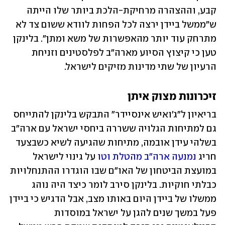
קבע, וההצהרה מרחיקת-הלכת ביותר שלו הייתה 
ש"ממשל ביידן ירצה לכל הפחות לוודא ששום צד לא 
מתרחק עוד יותר מהאפשרות של משא ומתן". בלינקן 
טען כי קיצוץ הסיוע מארה"ב לפלסטינים וזניחת 
הרעיון של שתי מדינות מזיקים לישראל.
זיכרונות מצוק איתן
בריאיון ל"ג'ואיש אינסיידר" התבקש בלינקן להתייחס 
גם למתיחות הגלויה ששררה ביחסי ישראל עם ארה"ב 
בשלהי עידן אובמה, מתיחות שהגיעה לשיא כשבצעד 
חריג 
נמנעה ארה"ב מהטלת וטו
 על גינוי לישראל 
במועצת הביטחון של האו"ם שבו הוגדרו ההתנחלויות 
כבלתי חוקיות. בלינקן סירב לומר כיצד היה נוהג 
ממשלו של ביידן היום באותו מצב, אבל הדגיש כי ביידן 
פעל במשך שנים להגן על ישראל במוסדות 