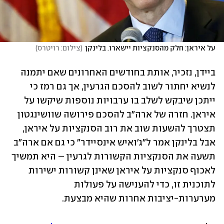
על איראן: חלק מהסנקציות יישארו. בלינקן
(
צילום: רויטרס
)
ביידן, נזכיר, אותת בחודשים האחרונים שאם יתמנה 
לנשיא יחתור לשוב להסכם הגרעין, אך גם רמז כי 
ייתכן שיבקש לשלב בו ערבויות נוספות שיקשו על 
איראן. חזרה של ארה"ב להסכם פירושה שוושינגטון 
תצטרך להשעות שוב את רוב הסנקציות על איראן, 
אבל בלינקן אמר ל"ג'ואיש אינסיידר" כי גם אם ארה"ב 
תשעה את הסנקציות הקשורות לגרעין – היא תמשיך 
לאכוף סנקציות על איראן שאינן קשורות ישירות 
לתוכנית זו, כדי להענישה על פעולות 
מערערות-יציבות אחרות שהיא מבצעת. 