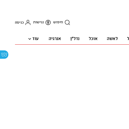
חיפוש
נגישות
כניסה
עוד
ל
לאשה
אוכל
נדל"ן
אנרגיה