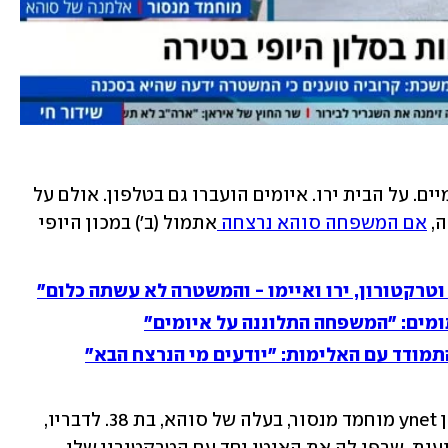
הרכב הועלה באש. הטרקטורון נשרף פעמיים. על הבית ירו. איומים הועברו גם בטלפון. אולם על 
, 
אם המשפחה סוהא נרצחה 
אתמול (ב') במכון היופי 
וטרקטורון, ירו ואיימו - והמשטרה לא עשתה כלום"
ומים: "המשפחה התלוננה על איומים"
מודד עם האלימות: "יודעים מי הנרצח הבא"
"היא הייתה אישה מקסימה", אמר באולפן ynet מוחמד מנסור, בעלה של סוהא, בת 38. לדבריו, 