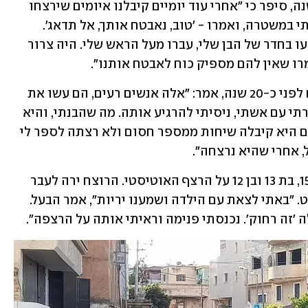
הבעל, שנפצע בינוני מירי ברגלו לפני 12 שנה, סיפר כי "אחרי עוד יומיים קיבלנו איומים שירצחו 
אותי ואת הבנות שלי ואת אשתי. התלוננתי במשטרה, ואמרו - 'טוב, נאבטח אותך, אל תדאג'. 
באותו לילה ירו לי לתוך הבית. היריות פגעו בחדר של הבן שלי, עברו מעל הראש שלי. היה צרור 
על רוצחיה של אשתו, שאחיה יוסרי נרצח לפני כ-20 שנה, אמר: "אלה אנשים רעים, הם עשו את 
כל הדברים האלה מול עיני המשטרה. דיברתי עם אשתי, ניסיתי להרגיע אותה. מה שהבנתי, והיא 
הסתירה ממני, שבשלושת הימים הקודמים היא קיבלה שיחות ממספר חסום ולא רצתה לספר לי 
, אחרי שהיא נרצחה".
סוהא הותירה אחריה שלושה ילדים: בת 15, בת 13 ובן 12 על הרצף האוטיסטי. הרוצח ירה לעבר 
מכון היופי לפחות חמישה כדורים - ונמלט. "באתי לצאת עם הילדה ושמענו יריות", אמר הבעל. 
לה 'זה רחוק'. נכנסתי פנימה וראיתי אותה על הרצפה".