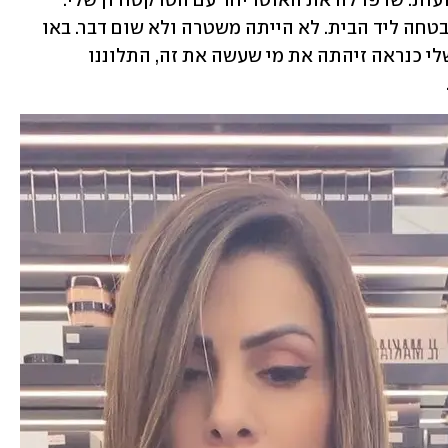
"עברנו סדרת התעללות לפני שלושה שבועות. שרפו לה את האוטו יחד עם הטרקטורון שלי. 
התלוננו במשטרה. אמרו שישימו ניידת אבטחה ליד הבית. לא הייתה משטרה ולא שום דבר. באו 
עוד פעם ושרפו את הטרקטורון. הילדה שלי כנראה זיהתה את מי שעשה את זה, התלוננו 