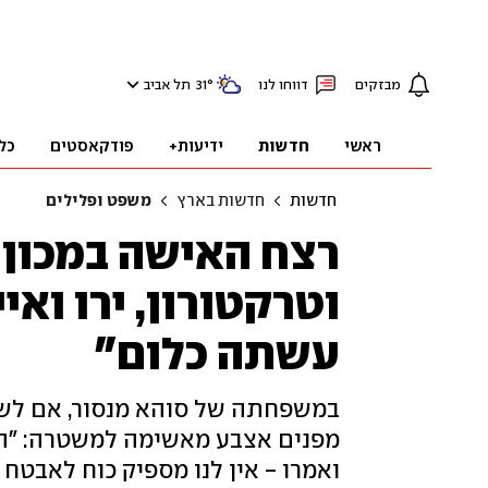
מבזקים
דווחו לנו
°
31
תל אביב
ראשי
חדשות
ידיעות+
פודקאסטים
כל
חדשות
חדשות בארץ
משפט ופלילים
רצח האישה במכון ה
וטרקטורון, ירו וא
עשתה כלום"
במשפחתה של סוהא מנסור, אם לש
מפנים אצבע מאשימה למשטרה: "התלו
ואמרו - אין לנו מספיק כוח לאבטח