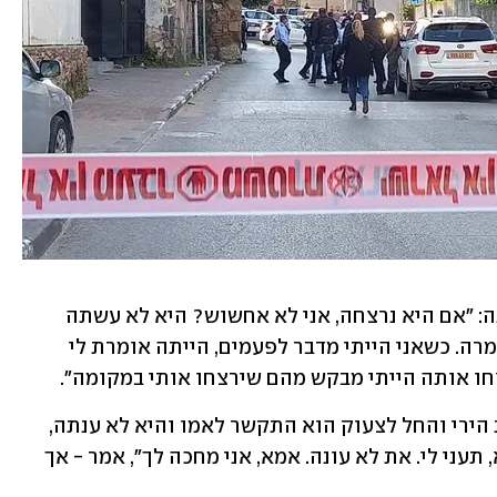
בתשובה לשאלה אם הוא חושש לחייו, ענה: "אם היא נרצחה, אני לא אחשוש? היא לא עשתה 
כלום כדי שירצחו אותה. מילה אחת לא אמרה. כשאני הייתי מדבר לפעמים, הייתה אומרת לי 
חו אותה הייתי מבקש מהם שירצחו אותי במקומה".
הבן שנמצא על הרצף האוטיסטי שמע את הירי והחל לצעוק הוא התקשר לאמו והיא לא ענתה, 
הלך לעסק ומצא אותה ירויה. "אמא, אמא, תעני לי. את לא עונה. אמא, אני מחכה לך", אמר - אך 