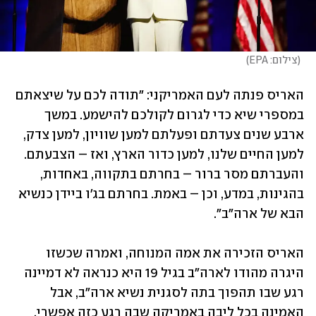
(
צילום: EPA
)
האריס פנתה לעם האמריקני: "תודה לכם על שיצאתם 
במספרי שיא כדי לגרום לקולכם להישמע. במשך 
ארבע שנים צעדתם ופעלתם למען שוויון, למען צדק, 
למען החיים שלנו, למען כדור הארץ, ואז – הצבעתם. 
והעברתם מסר ברור – בחרתם בתקווה, באחדות, 
בהגינות, במדע, וכן – באמת. בחרתם בג'ו ביידן כנשיא 
הבא של ארה"ב". 
האריס הזכירה את אמה המנוחה, ואמרה שכשזו 
היגרה מהודו לארה"ב בגיל 19 היא כנראה לא דמיינה 
רגע שבו תהפוך בתה לסגנית נשיא ארה"ב, אבל 
האמינה בכל ליבה באמריקה שבה רגע כזה אפשרי. 