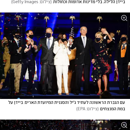
ביידן הלילה. בלי מדינות אדומות וכחולות
(
צילום: Getty Images
)
עם הגברת הראשונה לעתיד ג'יל והסגנית המיועדת האריס. ביידן על 
במת המנצחים
(
צילום: EPA
)