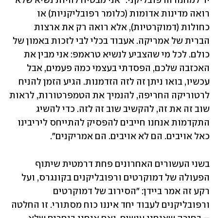
יד למחנה הרפובליקני. "אני מבטיח להיות נשיא שלא 
רואה מדינות אדומות (כלומר רפובליקניות) או 
כחולות (דמוקרטיות), אלא רואה רק את ארצות 
הברית של אמריקה. אעבוד בכלי לבי לזכות באמון של 
כולם. לכל מי שהצביע לנשיא טראמפ: אני מבין את 
האכזבה שלכם, הפסדתי בעצמי כמה פעמים, אבל 
עכשיו, בואו ניתן זה לזה הזדמנות. הגיע הזמן להניח 
לרטוריקה החריפה, להנמיך את הטמפרטורות, לראות 
שוב זה את זה, להקשיב שוב זה לזה. כדי להשיג 
התקדמות אנחנו חייבים להפסיק להתייחס ליריבינו 
כאל אויבים. הם לא אויבים. הם אמריקנים".
בשני העשורים האחרונים פחת דרמטית שיתוף 
הפעולה של דמוקרטים ורפובליקנים בקונגרס, ועל 
רקע זה אמר ביידן: "הסירוב של דמוקרטים 
ורפובליקנים לעבוד יחד איננו כוח מסתורי. זו החלטה 