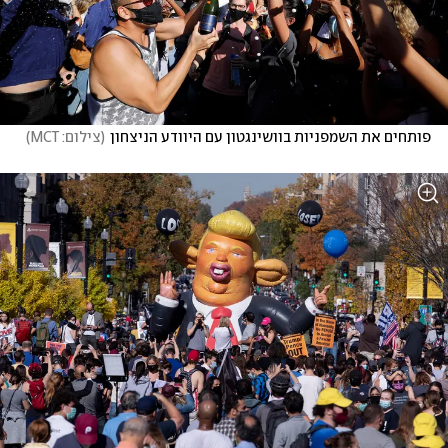
פותחים את השמפניות בוושינגטון עם היוודע הניצחון
(
צילום: MCT
)