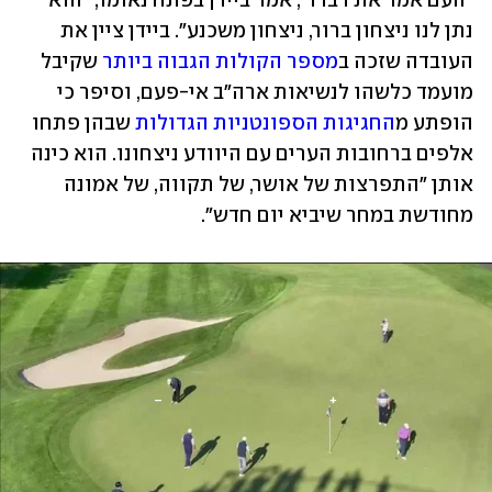
"העם אמר את דברו", אמר ביידן בפתח נאומו, "הוא 
נתן לנו ניצחון ברור, ניצחון משכנע". ביידן ציין את 
העובדה שזכה ב
מספר הקולות הגבוה ביותר
 שקיבל 
מועמד כלשהו לנשיאות ארה"ב אי-פעם, וסיפר כי 
הופתע מ
החגיגות הספונטניות הגדולות
 שבהן פתחו 
אלפים ברחובות הערים עם היוודע ניצחונו. הוא כינה 
אותן "התפרצות של אושר, של תקווה, של אמונה 
מחודשת במחר שיביא יום חדש".