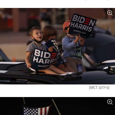
(
צילום: MCT
)