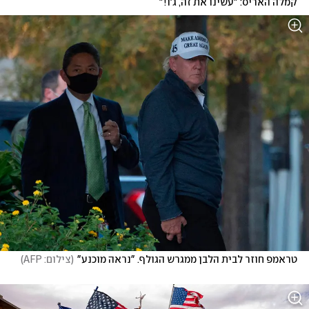
קמלה האריס: "עשינו את זה, ג'ו!"
טראמפ חוזר לבית הלבן ממגרש הגולף. "נראה מוכנע"
(
צילום: AFP
)