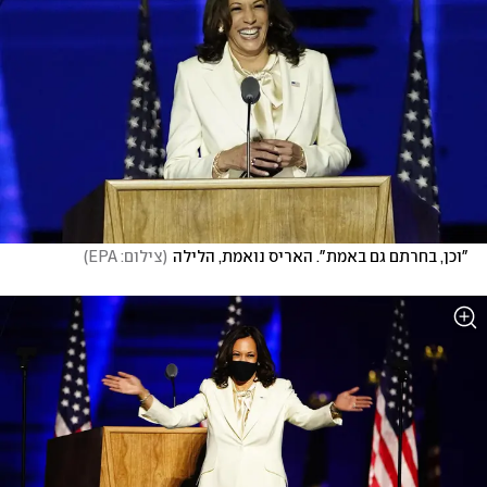
"וכן, בחרתם גם באמת". האריס נואמת, הלילה
(
צילום: EPA
)