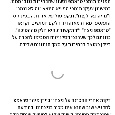
הפגינו תומכי טראמפ וטענו שהבחירות נגנבו ממנו. 
במישיגן צעקו תומכי הנשיא היוצא "זה לא נגמר" 
ו"נהיה כאן לָנֶצַח", ובקפיטול של אריזונה בפיניקס 
התאספו מאות מאוהדיו, חלקם חמושים, וקראו 
"טראמפ ניצח" ו"התקשורת היא חלק מההפיכה". 
כוונתם לכך שערוצי הטלוויזיה הסכימו להכריז על 
ביידן כמנצח בבחירות על סמך הנתונים שבידם.
דקות אחרי ההכרזה על ניצחון ביידן מיהר טראמפ 
להדגיש שוב שהוא אינו מכיר בניצחונו. בהודעה 
שפורסמה מטעמו, בשעה שהוא למעשה שיחק גולף 