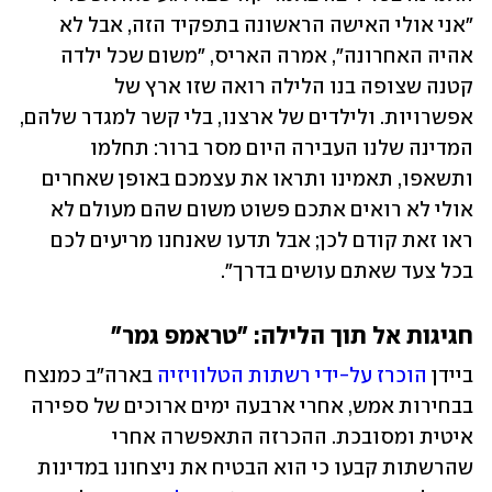
"אני אולי האישה הראשונה בתפקיד הזה, אבל לא 
אהיה האחרונה", אמרה האריס, "משום שכל ילדה 
קטנה שצופה בנו הלילה רואה שזו ארץ של 
אפשרויות. ולילדים של ארצנו, בלי קשר למגדר שלהם, 
המדינה שלנו העבירה היום מסר ברור: תחלמו 
ותשאפו, תאמינו ותראו את עצמכם באופן שאחרים 
אולי לא רואים אתכם פשוט משום שהם מעולם לא 
ראו זאת קודם לכן; אבל תדעו שאנחנו מריעים לכם 
בכל צעד שאתם עושים בדרך".
חגיגות אל תוך הלילה: "טראמפ גמר"
ביידן 
הוכרז על-ידי רשתות הטלוויזיה
 בארה"ב כמנצח 
בבחירות אמש, אחרי ארבעה ימים ארוכים של ספירה 
איטית ומסובכת. ההכרזה התאפשרה אחרי 
שהרשתות קבעו כי הוא הבטיח את ניצחונו במדינות 