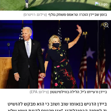
בזמן שביידן הוכרז: טראמפ משחק גולף
(
צילום: רויטרס
)
ביידן ורעייתו ג'יל, הלילה בווילמינגטון
(
צילום: EPA
)
ביידן הדגיש בנאומו שוב ושוב כי הוא מבקש להושיט 