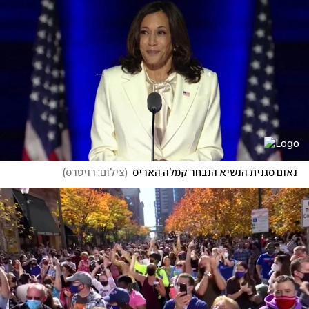
נאום סגנית הנשיא הנבחר קמלה האריס
(
צילום: רויטרס
)