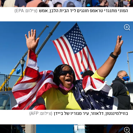
המוני מתנגדי טראמפ חוגגים ליד הבית הלבן, אמש
(
צילום: EPA
)
בווילמינגטון, דלאוור, עיר מגוריו של ביידן
(
צילום: AFP
)