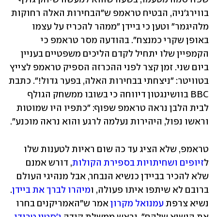
בווירג'ניה, הבטיח טראמפ ש"הבחירות האלה רחוקות 
מלהיגמר" וטען כי ביידן "ממהר להכריז על עצמו 
באופן שקרי כמנצח". בהודעה מסר טראמפ כי 
הקמפיין שלו יתחיל לקדם הליכים משפטיים בעניין 
ביום שני. זמן קצר לפני ההכרזה הספיק טראמפ לצייץ 
בטוויטר: "ניצחתי בבחירות האלה, בפער גדול!". כתבת 
BBC בוושינגטון דיווחה כי בשובו ממשחק הגולף 
לבית הלבן נראה טראמפ שפוף: "כתפיו היו שמוטות 
וראשו נפול, היהירות נעלמה לרגע והוא נראה מוכנע".
טראמפ, שלא הציג עד כה שום ראיות לטענות שלו 
ל
זיופים ושחיתויות בספירת הקולות
, דורש אמנם 
שלא להכיר בביידן כנשיא הנבחר, אבל מנהיגי העולם 
ברובם לא שיתפו איתו פעולה, ו
מיהרו לברך את ביידן
. 
נשיא צרפת 
עמנואל מקרון
 אמר ש"האמריקנים בחרו 