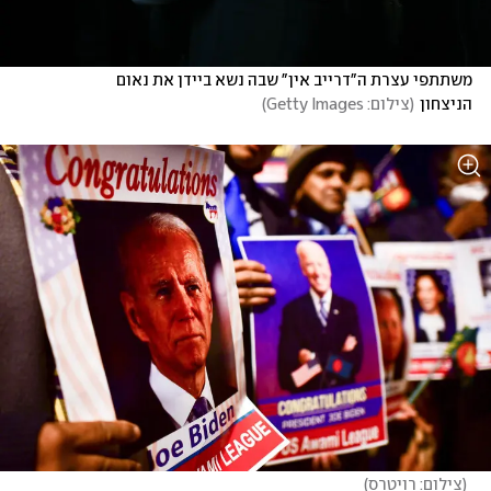
משתתפי עצרת ה"דרייב אין" שבה נשא ביידן את נאום 
הניצחון
(
צילום: Getty Images
)
(
צילום: רויטרס
)