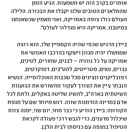
אומרים בקרב הזה יש משמעות. הגיע הזמן 
שהמלאכים הטובים שלנו יקבלו את הבכורה. הלילה 
העולם כולו צופה באמריקה, ואני מאמין שכשאנחנו 
במיטבנו, אמריקה היא מגדלור לעולם".
ביידן הדגיש שכפי שהיה הקמפיין שלו, הוא רוצה 
שממשלו יהיה מגוון וישקף בהרכבו האנושי את 
אמריקה על כל גווניה – לבנים, שחורים, לטינים, 
גברים, נשים, סטרייטים, להט"בים, דמוקרטים, 
רפובליקנים ונציגים מכל שכבות האוכלוסייה. הנשיא 
הנבחר ציין את הצורך לעקור מהשורש את הגזענות 
השיטתית בארה"ב, להשיג שליטה באקלים, ולתת לכל 
אדם במדינה הזדמנות שווה. דגש מיוחד שם על מגפת 
הקורונה: ביידן הודיע כי כבר מחר, יום שני, ימנה צוות 
שיכלול מדענים, כדי לגבש דרכי פעולה לקראת 
הטיפול במגפה עם כניסתו לבית הלבן.