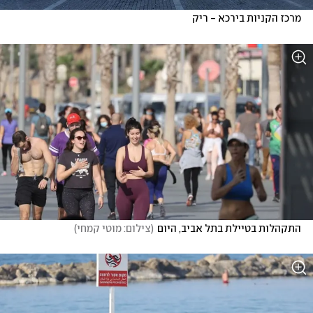
מרכז הקניות בירכא - ריק
התקהלות בטיילת בתל אביב, היום
(
צילום: מוטי קמחי
)