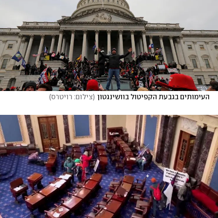
העימותים בגבעת הקפיטול בוושינגטון
(
צילום: רויטרס
)