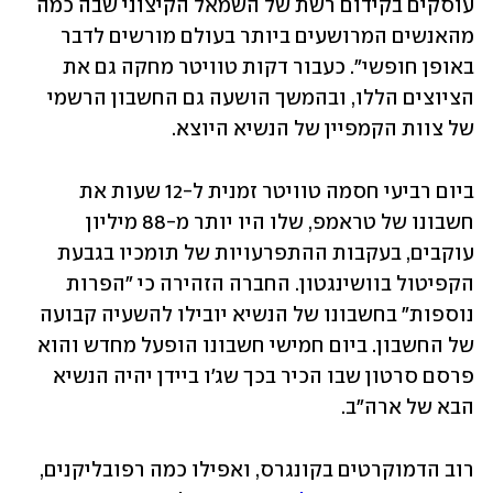
עוסקים בקידום רשת של השמאל הקיצוני שבה כמה 
מהאנשים המרושעים ביותר בעולם מורשים לדבר 
באופן חופשי". כעבור דקות טוויטר מחקה גם את 
הציוצים הללו, ובהמשך הושעה גם החשבון הרשמי 
של צוות הקמפיין של הנשיא היוצא. 
ביום רביעי 
חסמה טוויטר זמנית
 ל-12 שעות את 
חשבונו של טראמפ, שלו היו יותר מ-88 מיליון 
עוקבים, בעקבות ההתפרעויות של תומכיו בגבעת 
הקפיטול בוושינגטון. החברה הזהירה כי "הפרות 
נוספות" בחשבונו של הנשיא יובילו להשעיה קבועה 
של החשבון. ביום חמישי חשבונו הופעל מחדש והוא 
פרסם סרטון שבו הכיר בכך שג'ו ביידן יהיה הנשיא 
הבא של ארה"ב.
רוב הדמוקרטים בקונגרס, ואפילו כמה רפובליקנים, 