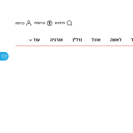
חיפוש
נגישות
כניסה
עוד
ל
לאשה
אוכל
נדל"ן
אנרגיה