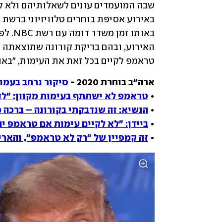
טראמפ לקיים בכל זאת את העימות, "באוו
ארה"ב בוחרת 2020 - 
סיקור נרחב בעמוד ה
• 
טראמפ לא ישתתף בעימות מקוון: "לד
• 
הנשיא: זה שנדבקתי בקורונה – ברכה 
• 
ביידן: "לא לקיים עימות אם טראמפ יה
• 
זה קמפיין של "רק לא טראמפ", והארי