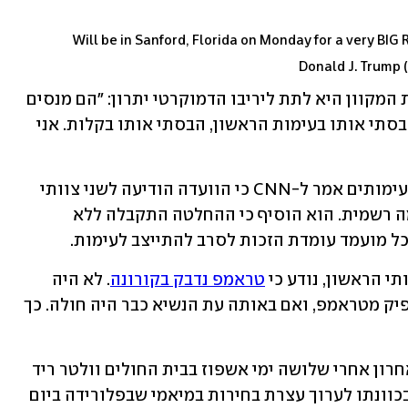
Will be in Sanford, Florida on Monday for a very BIG 
עוד טען טראמפ בריאיון כי מטרת העימות המקוון היא לתת ליריבו הדמוקרטי יתרון: "הם מנסים 
להגן על ביידן, כולם מנסים", הוא אמר, "הבסתי אותו בעימות הראשון, הבסתי אותו בקלות. אני 
בתגובה לדבריו של טראמפ, ראש ועדת העימותים אמר ל-CNN כי הוועדה הודיעה לשני צוותי 
הקמפיינים על החלטתה לפני שזו פורסמה רשמית. הוא הוסיף כי ההחלטה התקבלה ללא 
כל מועמד עומדת הזכות לסרב להתייצב לעימות. 
י הראשון, נודע כי 
טראמפ נדבק בקורונה
. לא היה 
ברור אם בעימות זה ביידן שהה רחוק מספיק מטראמפ, ואם באותה עת הנשיא כבר היה חולה. כך 
טראמפ, שחזר לבית הלבן ביום שלישי האחרון אחרי שלושה ימי אשפוז בבית החולים וולטר ריד 
הסמוך לוושינגטון, כבר הודיע הלילה כי בכוונתו לערוך עצרת בחירות במיאמי שבפלורידה ביום 