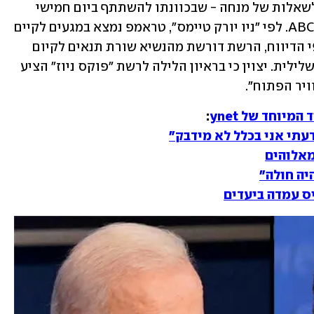
שבה המועמדים עונים לשאלותיהם ולא לשאלות של מנחה - שבכוונתו להשתתף ביום חמישי 
באירוע אסיפת בוחרים טלוויזיוני ברשת ABC. לפי "ניו יורק טיימס", טראמפ נמצא במגעים לקיים 
באותו זמן משדר דומה עם רשת NBC. לפי הדיווח, הרשת דורשת מהנשיא שורת תנאים לקיום 
האירוע, ובהם בדיקת קורונה שתוצאתה שלילית. יצוין כי בראיון הלילה לרשת "פוקס ניוז" הציע 
יר הפתוח". 
מיוחד של ynet
:
עתי אני בכלל לא מידבק"
מאלוהים
יה חולה"
ס עמדה ביעדים