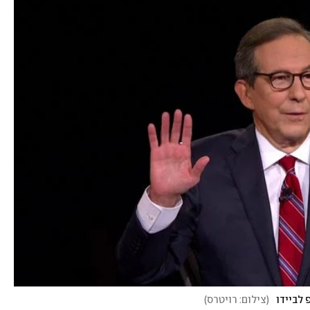
 לביידו
(
צילום: רויטרס
)