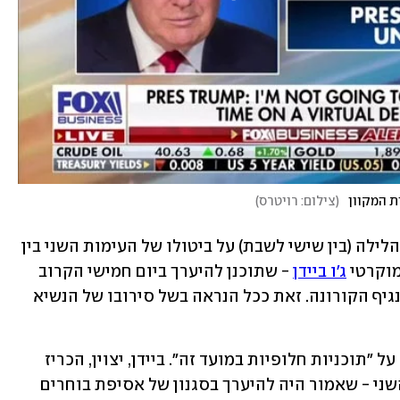
ת המקוון
(
צילום: רויטרס
)
 הודיעה הלילה (בין שישי לשבת) על ביטולו של העימות השני בין 
מוקרטי 
ג'ו ביידן
 - שתוכנן להיערך ביום חמישי הקרוב 
באופן מקוון בשל הידבקותו של הנשיא בנגיף הקורונה. זאת ככל הנראה בשל סירובו של הנשיא 
בהודעת הוועדה נמסר כי הצדדים הכריזו על "תוכניות חלופיות במועד זה". ביידן, יצוין, הכריז 
אחרי שטראמפ סירב להשתתף בעימות השני - שאמור היה להיערך בסגנון של אסיפת בוחרים 