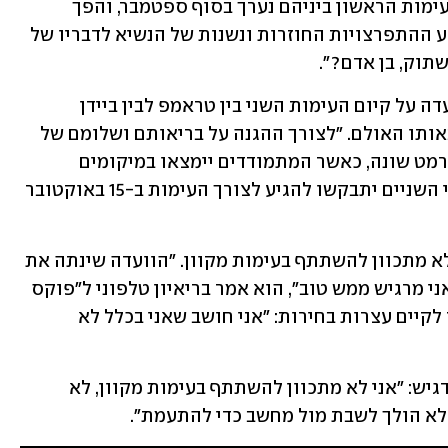
קצר לפני הבחירות עצמן ב-3 בנובמבר. העימות הראשון ביניהם נערך בסוף ספטמבר, והפך 
לכאוטי ולמכוער במיוחד, בין היתר על רקע ההתפרצויות החוזרות ונשנות של הנשיא לדבריו של 
שתוק, בן אדם?".
נזכיר כי ביום חמישי האחרון הכריזה הוועדה על קיום העימות השני בין טראמפ לבין ביידן 
במתכונת מקוונת, כלומר ללא נוכחותם באותו האולם. "לצורך ההגנה על בריאותם ושלומם של 
כולם, העימות הנשיאותי השני ייערך בפורמט שונה, כאשר המתמודדים יימצאו במיקומים 
שונים", נמסר בהודעת הוועדה, אך צוין כי השניים יתבקשו להגיע לצורך העימות ב-15 באוקטובר 
טראמפ הגיב לכך במהרה והצהיר שהוא לא מתכוון להשתתף בעימות מקוון. "הוועדה שינתה את 
הפורמט וזה לא מקובל עלינו, זה מגוחך. אני מרגיש ממש טוב", הוא אמר בריאיון טלפוני ל"פוקס 
ניוז", והוסיף כי הוא סבור שהוא גם כשיר לקיים עצרות בחירות: "אני חושב שאני בכלל לא 
בהתייחסו אז לאופן קיום העימות הוא הדגיש: "אני לא מתכוון להשתתף בעימות מקוון, לא 
י לא הולך לשבת מול מחשב כדי להתעמת".