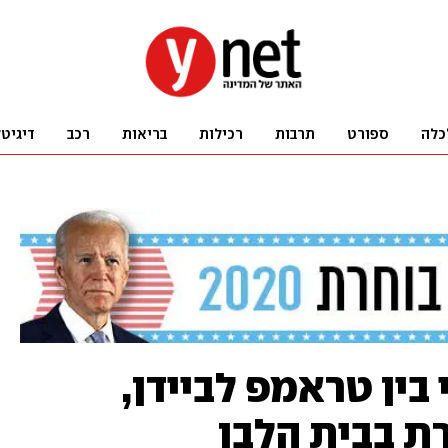
כלה
ספורט
תרבות
רכילות
בריאות
רכב
דיגיט
בין טראמפ לביידן,