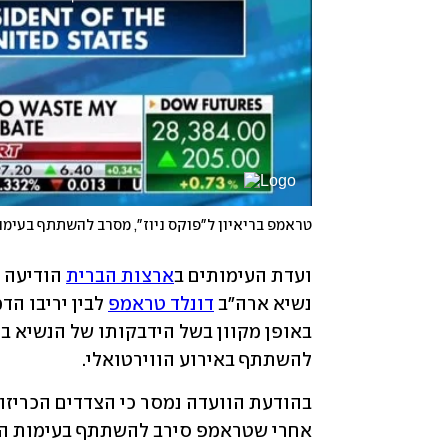
טראמפ בריאיון ל"פוקס ניוז", מסרב להשתתף בעימו
ועדת העימותים ב
ארצות הברית
נשיא ארה"ב 
דונלד טראמפ
 לבין יריבו הד
להשתתף באירוע הווירטואלי. 