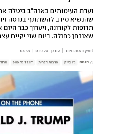
ועדת העימותים בארה"ב ביטלה את 
שהנשיא סירב להשתתף בגרסה וירט
תרופות לקורונה, ויערוך כבר היום 
שאובחן כחולה. ביום שני יקיים עצ
|
ynet והסוכנויות
עודכן:
10.10.20 | 04:59
תגיות
ג'ו ביידן
ארצות הברית
דונלד טראמפ
ארה"ב 