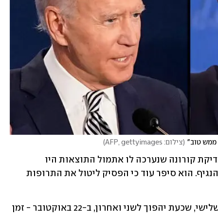
 ממש טוב"
(
צילום: AFP, gettyimages
)
בריאיון ל"פוקס ניוז" הוסיף טראמפ שבבדיקת קורונה שנערכה לו אתמול התוצאות היו 
ב"תחתית הסקאלה או לחלוטין נקיות" מהנגיף. הוא סיפר עוד כי הפסיק ליטול את התרופות 
בין ביידן לטראמפ צפוי להתקיים עימות שלישי, שכעת יהפוך לשני ואחרון, ב-22 באוקטובר - זמן 