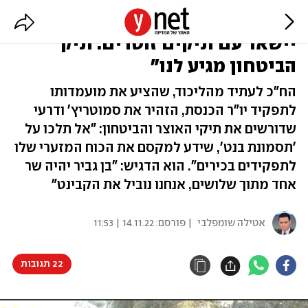
דני דנון: "לא נאפשר שהליכוד
יישאר עם תיקים זוטרים. תיק
הביטחון מגיע לנו"
הח"כ לעתיד מהליכוד, שהציע את מועמדותו
לתפקיד יו"ר הכנסת, הזהיר את סמוטריץ' ודרעי
שדורשים את תיקי האוצר והביטחון: "אל תלכו על
'תסמונת בנט', שידע למקסם את הכוח המזערי שלו
לתפקידים בכירים". הוא הדגיש: "בן גביר יהיה שר
אחד מתוך שלושים, אנחנו נוביל את הקבינט"
אטילה שומפלבי
| פורסם:
14.11.22 | 11:53
22 תגובות