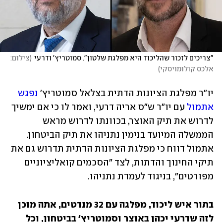
"צריכים לזכור שהליכוד היא מפלגת שלטון". סמוטריץ' ודרעי
(
צילום: 
אלכס קולומויסקי
)
יו"ר מפלגת הציונות הדתית בצלאל סמוטריץ' 
נפגש 
אתמול
 עם יו"ר ש"ס אריה דרעי, ואמר לו כי אם ימשיך 
לדרוש את תיק האוצר, בכוונתו לדרוש מראש 
הממשלה המיועד בנימין נתניהו את תיק הביטחון. 
אתמול דווח כי מפלגת הציונות הדתית תדרוש גם את 
תיקי החינוך והדתות, לצד "הסכמים קואליציוניים 
מפורטים", בניגוד לעמדת נתניהו.
בתור איש ליכוד, מפלגה עם 32 מנדטים, אתה מוכן 
לזה שדרעי יכהן באוצר וסמוטריץ' בביטחון, וכל 