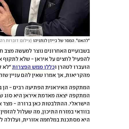
"להאט". המסר של ביידן לנתניהו
(
צילום: דוברות רה"מ, to/Susan Walsh
להפעיל לחצים על איראן - שלא לתקוף א
הועברו לטהרן ו
כללו ממש הפצרות
מהקריאות, אך אמרו שאין להם עניין שז
היא מסתכנת במלחמה אזורית, ועלולה ל