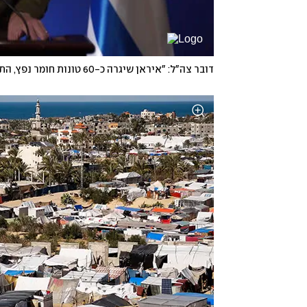
דובר צה"ל: "איראן שיגרה כ-60 טונות חומר נפץ, התוכנית שלה נכשלה"