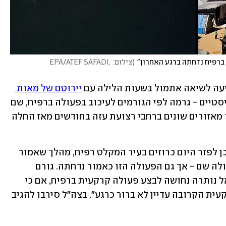
ברפיח נדחתה ברגע האחרון"
(
צילום: EPA/ATEF SAFADI, 
עה לשיאה אתמול בשעות הלילה עם 
יירוטם של מאות 
 - בהם טילים בליסטיים - גרמה לפי הגורמים לעיכוב בפעולה ברפיח, שם 
נמצאים כיום יותר ממיליון עקורים שפונו מאזורים שונים ברחבי רצועת עזה בחודשים מאז החלה 
הגורמים טענו כי חיל האוויר כבר היה מוכן לפזר היום כרוזים בעיר המקלט רפיח, מהלך שאמור 
היה לסמן על כוונה ממשית להתחיל בפעולה שם - אך גם הפעולה הזו כאמור נדחתה. גורם 
ישראלי הבהיר בשיחה עם CNN כי "ישראל נותרה נחושה לבצע פעולה קרקעית ברפיח, אם כי 
העיתוי של פינוי אזרחים והמתקפה הקרקעית הקרובה עדיין לא ברור כרגע". בצה"ל סירבו להגיב 