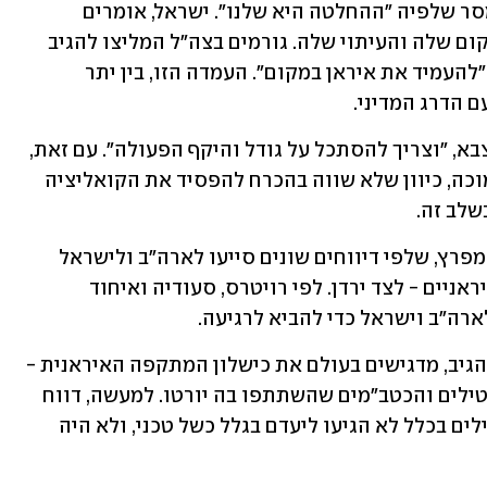
בישראל מעבירים לקהילה הבינלאומית מסר שלפיה "ההחלטה היא שלנו". ישראל, אומרים 
בירושלים, תחליט על היקף התגובה, המיקום שלה והעיתוי שלה. גורמים בצה"ל המליצו להגיב 
על המתקפה, למען שימור ההרתעה וכדי "להעמיד את איראן במקום". העמדה הזו, בין יתר 
 הדרג המדיני. 
"האירוע לא הסתיים", אומרים בצמרת הצבא, "וצריך להסתכל על גודל והיקף הפעולה". עם זאת, 
לא מן הנמנע שהתגובה תהיה בחתימה נמוכה, כיוון שלא שווה בהכרח להפסיד את הקואליציה 
לב זה.
ללחצים המערביים שותפות גם מדינות המפרץ, שלפי דיווחים שונים סייעו לארה"ב ולישראל 
במודיעין וביירוט הטילים והכטב"מים האיראניים - לצד ירדן. לפי רויטרס, סעודיה ואיחוד 
ארה"ב וישראל כדי להביא לרגיעה.
כחלק מהניסיון לשכנע את ישראל שלא להגיב, מדגישים בעולם את כישלון המתקפה האיראנית - 
שלא הצליחה לפגוע בנכס מהותי, ורוב הטילים והכטב"מים שהשתתפו בה יורטו. למעשה, דווח 
היום בוול סטריט ג'ורנל, כי כמחצית מהטילים בכלל לא הגיעו ליעדם בגלל כשל טכני, ולא היה 