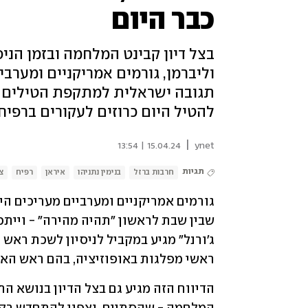
כבר היום
בצל דיון קבינט המלחמה ובזמן הניס
וליברמן, גורמים אמריקניים ומערביי
תגובה ישראלית למתקפת הטילים מאי
להטיל היום כרוזים לעקורים ברפי
|
15.04.24 | 13:54
ynet
תגיות
חרבות ברזל
בנימין נתניהו
איראן
רפיח
צ
גורמים אמריקניים ומערביים מעריכים היום
ראשי מפלגות באופוזיציה, בהם ראש האופו