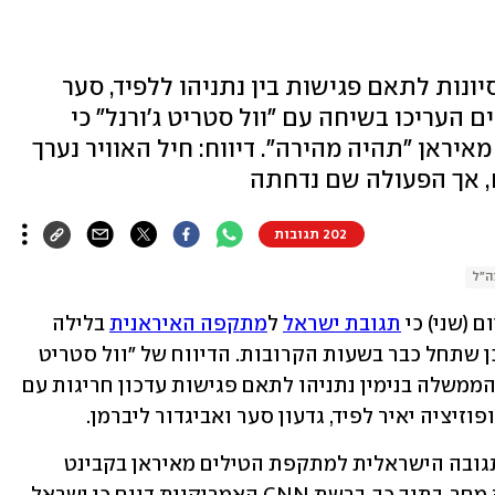
יונות לתאם פגישות בין נתניהו ללפיד, סער
ם העריכו בשיחה עם "וול סטריט ג'ורנל" כי
ראן "תהיה מהירה". דיווח: חיל האוויר נערך
ח, אך הפעולה שם נדחתה
202 תגובות
ה"ל
 (שני) כי 
תגובת ישראל
 ל
מתקפה האיראנית
 בלילה 
שבין שבת לראשון "תהיה מהירה" - וייתכן שתחל כבר בשעות הקרובות. הדיווח של "וול סטריט 
ג'ורנל" מגיע במקביל לניסיון לשכת ראש הממשלה בנימין נתניהו לתאם פגישות עדכון חריגות עם 
זיציה יאיר לפיד, גדעון סער ואביגדור ליברמן. 
הדיווח הזה מגיע גם בצל הדיון בנושא התגובה הישראלית למתקפת הטילים מאיראן בקבינט 