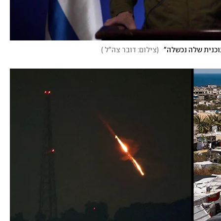
(
צילום: דובר צה"ל
)