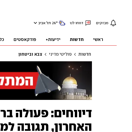
מבזקים
דווחו לנו
°
26
תל אביב
ראשי
חדשות
ידיעות+
פודקאסטים
כל
חדשות
פוליטי מדיני
צבא וביטחון
דיווחים: פעולה בר
האחרון, תגובה למ