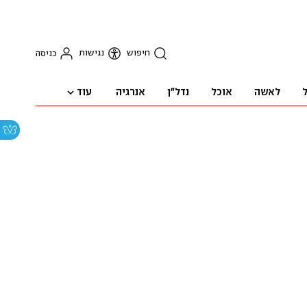
חיפוש
נגישות
כניסה
עוד
ל
לאשה
אוכל
נדל"ן
אנרגיה