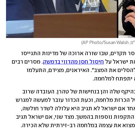
AP Pho
)
בשבועיים האחרונים נוצר למעשה מצב חסר תקדים, שבו שורה ארוכה של מדינות התגייסו 
ת ישראל על 
חיסול חסן מהדווי בדמשק
. מסרים רבים 
 "לא להסלים את המצב". האיראנים, מצידם, התעלמו 
ה יתפתח למלחמה.
המתקפה האיראנית הפתיעה רבים - הן בהיקף שלה והן בנחישות של טהרן. העובדה שרוב 
המתקפה יצאה מאדמת איראן היא סוג של הכרזת מלחמה, וכעת הכדור עובר למעשה למגרש 
הישראלי. ההתלבטות כאן ברורה - מצד אחד אם ישראל לא תגיב היא עלולה לשדר חולשה, 
בוודאי במזרח התיכון, מה שעלול להזמין התקפות נוספות בהמשך. מצד שני, אם ישראל תגיב 
מצוא את עצמה במלחמה רב-זירתית שלא הכירה.