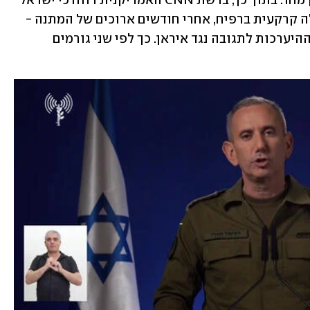
המלחמה - שהסתיים, וצפוי להתחדש רק מחר. בתוך כך, ברשת CNN האמריקנית דווח כי ישראל 
כבר הייתה מוכנה להתחיל השבוע בפעולה קרקעית ברפיח, אחרי חודשים ארוכים של המתנה - 
אך פעולה זו נדחתה ברגע האחרון, בגלל ההיערכות לתגובה נגד איראן. כך לפי שני גורמים 