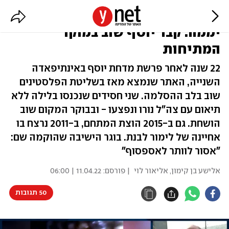
ירי על חסידים והשחתה שנייה תוך
יממה: קבר יוסף שוב במוקד
המתיחות
22 שנה לאחר פרשת מדחת יוסף באינתיפאדה
השנייה, האתר שנמצא מאז בשליטת הפלסטינים
שוב בלב ההסלמה. שני חסידים שנכנסו בלילה ללא
תיאום עם צה"ל נורו ונפצעו - ובבוקר המקום שוב
הושחת. גם ב-2015 הוצת המתחם, ב-2011 נרצח בו
אחיינה של לימור לבנת. בוגר הישיבה שהוקמה שם:
"אסור לוותר לאספסוף"
אלישע בן קימון
,
אליאור לוי
| פורסם:
11.04.22 | 06:00
50 תגובות