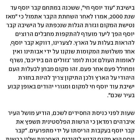
בישיבת "עוד יוסף חי", ששכנה במתחם קבר יוסף עד 
שנת 2000, אמרו לאחר השחתת הקבר אתמול כי "מאז 
נטישת המקום וגזרת הגלות שנכפתה על הישיבה קבר 
יוסף הפך ליעד מועדף להתקפות מחבלים הרוצים 
להראות בעלות על הארץ. לצערינו, דווקא קבר יוסף, 
אחד משלושת המקומות שנקנו על ידי אבותינו ואין 
לאומות העולם זכות לומר 'גזולים הם בידיכם', נשרף 
ומחולל פעם אחר פעם. זהו מקום מבחן לבעלות העם 
היהודי על הארץ ולכן התיקון צריך להיות בחזרת 
ישיבת עוד יוסף חי למקום ומגורי יהודים באופן קבוע 
בעיר שכם".   
שעות לפני כניסת החסידים לשכם, הודיע מושל העיר 
איברהים רמדאן כי הרשות הפלסטינית תשפץ את 
קבר יוסף בעקבות הריסתו על ידי מתפרעים. "קבר 
יוסף הוא מקום קדוש ליהודים, האחריות שלנו כרשות 