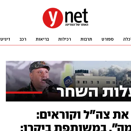
כלה
ספורט
תרבות
רכילות
בריאות
רכב
דיגיט
את צה"ל וקוראים:
מה". במשותפת ביקרו: