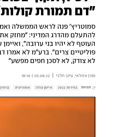
"דם תמורת קולות"
סמוטריץ' פנה לראש הממשלה ואמר כ
להתעלם מהדרג המדיני: "מחזק את כ
העוטף לא יהיו בני ערובה", ואיימ
פוליטיים צרים". ברע"מ לא אמרו ד
לא צודק, לא לסכן חפים מפשע"
|
מורן אזולאי
,
עינב חלבי
05.08.22 | 18:14
תגיות
בחירות 2022
איימן עודה
אופוזיציה
בנימין 