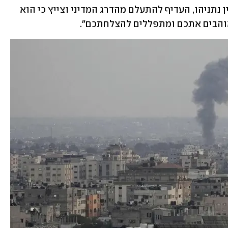
האופוזיציה, ראש הממשלה לשעבר בנימין נתניהו, העדיף להתעלם מהדרג המדיני וצייץ כי הוא 
אוהבים אתכם ומתפללים להצלחתכם".