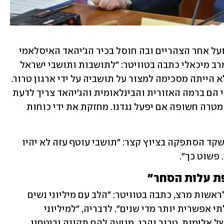
בקואליציה התייחסו לפעולה שיצאה לפועל אחר הצהריים ובה חוסל בכיר הג'יהאד האיסלאמי 
פלסטיני תייסיר ג'עברי. שרת התחבורה מרב מיכאלי כתבה בטוויטר: "לתושבות ותושבי ישראל 
מגיע לחיות בביטחון. אף מדינה ריבונית לא הייתה מסכימה למצור על תושביה על ידי ארגון טרור. 
שורשי והשלכות טרור הג'יהאד האסלאמי הם ברמה האזורית והבינלאומית והג'יהאד צריך לדעת 
שכלל הפעילות שלו, גם מחוץ לעזה, היא מטרה חשופה אם יפעל נגדנו. מחזקת את ידי כוחות 
שרת הפנים ויו"ר "הרוח הציונית" איילת שקד הסתפקה בציוץ קצר: "תושבי עוטף עזה לא יהיו 
פשוט כך". 
ת עלות הסחר"
לעומת מיכאלי, זהבה גלאון המתמודדת לראשות מרצ, כתבה בטוויטר: "הלב עם מיליוני נשים 
וגברים, נערים וילדים שחיים במציאות בלתי אפשרית יותר מדי שנים". לדבריה, "למיליוני 
ישראלים ופלסטינים לא מגיע עוד עשור של אלימות, טרור והרג. מגיעה להם תקווה וביטחון 