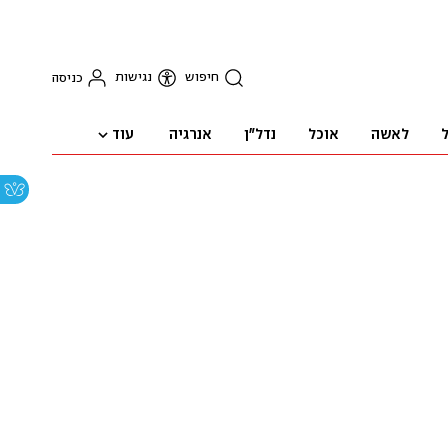
חיפוש
נגישות
כניסה
עוד
ל
לאשה
אוכל
נדל"ן
אנרגיה