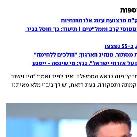
ספות
170 שניות של אש מרוכזת וקטלנית - ממטוסי קרב וממל"טים | תיעוד: כך חוסל בכיר 
מסתור. מנהיג הארגון: "הולכים ללחימה"
על אזרחי ישראל". גנץ: מי שינסה - ייפגע
יו"ר מפלגת הציונות הדתית בצלאל סמוטריץ' פנה לראש הממשלה יאיר לפיד ואמר: "היו וישנם 
בינינו הרבה חילוקי דעות על הממשלה, הקמתה ותפקודה. בעת הזאת, יש לך גיבוי מלא מאיתנו 