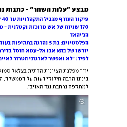
מבצע "עלות השחר" - כתבות נו
פיקוד העורף מגביל התקהלויות עד 40 ק"מ מרצועת עזה: אלו ההנחיות
הג'יהאד
הפלסטינים: בת 5 נהרגה בתקיפות בעזה, כ-55 נפצעו
יורשו של בהא אבו אל-עטא חוסל בדירת 
לפיד: "לא נאפשר לארגוני הטרור לאיים 
למתקפה נרחבת נגד האויב". 