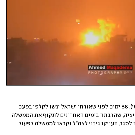
מבצע "עלות השחר" יצא לדרך היום (שישי), 88 ימים לפני שאזרחי ישראל יגשו לקלפי בפעם 
החמישית תוך כשלוש שנים וחצי. באופוזיציה, שהרבתה בימים האחרונים לתקוף את הממשלה 
על ההחלטה להכניס את יישובי עוטף עזה לסגר, העניקו גיבוי לצה"ל וקראו לממשלה לפעול 