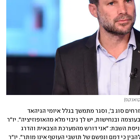
קואנקס
)
הוא המשיך: "תושבי עוטף ישראל אינם אזרחים סוג ב', וסגר מתמשך בגלל איומי הגיהאד 
האיסלמי אינו מתקבל על הדעת. תתקוף בעוצמה ובנחישות, יש לך גיבוי מלא מהאופוזיציה". יו"ר 
ש"ס אריה דרעי צייץ בטוויטר, רגע לפני כניסת השבת: "אני דורש מהמערכת הצבאית והדרג 
המדיני להשיב את ההרתעה. האויב חייב להבין כי דמם ונפשם של תושבי העוטף אינו מותר". יו"ר 