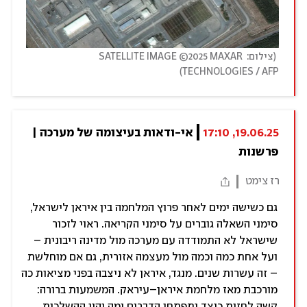
(
צילום: SATELLITE IMAGE ©2025 MAXAR 
)
TECHNOLOGIES / AFP
19.06.25, 17:10
אי-ודאות בעיצומה של מערכה | 
פרשנות
רז צימט
גם כשישה ימים לאחר פרוץ המלחמה בין איראן לישראל,
סימני השאלה גוברים על סימני הקריאה. ראוי לזכור
שישראל לא התמודדה עם מערכה מול מדינה ריבונית –
ועל אחת כמה וכמה מול מעצמה אזורית, גם אם מוחלשת
– זה עשרות שנים. מנגד, איראן לא ניצבה בפני מציאות כה
מורכבת מאז מלחמת איראן–עיראק. המשמעות ברורה:
קשה לחזות כיצד יתפתחו הדברים ומה יהיו ההשלכות