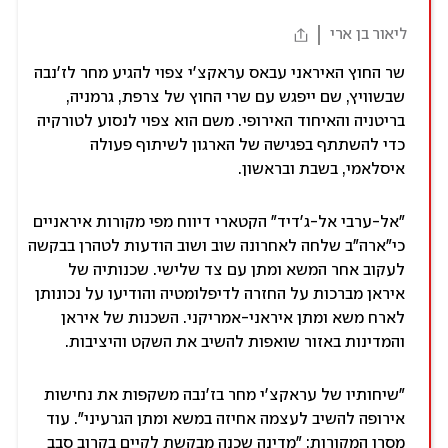
ליאור בן ארי
שר החוץ האיראני עבאס עראקצ'י צפוי להגיע מחר לז'נבה
שבשוויץ, שם ייפגש עם שרי החוץ של צרפת, גרמניה,
בריטניה והאיחוד האירופי. משם הוא צפוי לנסוע לטורקיה
כדי להשתתף בפגישה של הארגון לשיתוף פעולה
איסלאמי, בשבת ובראשון.
"אל-ערבי אל-ג'דיד" הקטארי דיווח מפי מקורות איראניים
כי"ארה"ב שלחה לאחרונה שוב ושוב הודעות לטהרן בבקשה
לעקוב אחר המשא ומתן עם צד שלישי. שכנותיה של
איראן מברכות על החזרה לדיפלומטיה והודיעו על נכונותן
לארח משא ומתן איראני-אמריקני. השכנות של איראן
והמדינות באזור שואפות להשיב את השקט והיציבות.
"שיחותיו של עראקצ'י מחר בז'נבה משקפות את נחישות
אירופה להשיב לעצמה אחיזה במשא ומתן הגרעיני". עוד
מסרו המקורות: "מדינה שכנה מבקשת לקיים בקרוב סבב