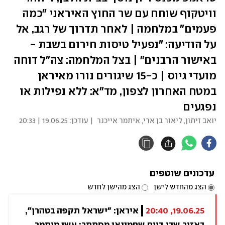
וויטקוף שוחח עם שר החוץ האיראני "כמה
פעמים" במלחמה | לאחר תדרוך של רגב, אל
על הודיעה: "נפעיל טיסות חירום בשבת -
באישור הרבנים" | בצל המלחמה: צה"ל דוחה
מועדי גיוס | כ-15 שיגורים נורו מאיראן
במטח האחרון לצפון, מד"א: ללא נפילות או
נפגעים
יואב זיתון, ליאור בן ארי, איתמר אייכנר
| עודכן:
19.06.25 | 20:33
עדכונים שוטפים
הצג מהחדש לישן
הצג מהישן לחדש
19.06.25, 20:40
איראן: "ישראל תקפה בטהרן", 
באזור שבו דווח שחמינאי מסתתר; עשן מיתמר 