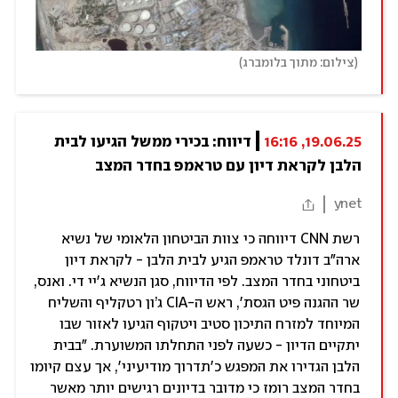
)
(
צילום: מתוך בלומברג
19.06.25, 16:16
דיווח: בכירי ממשל הגיעו לבית 
הלבן לקראת דיון עם טראמפ בחדר המצב
ynet
רשת CNN דיווחה כי צוות הביטחון הלאומי של נשיא
ארה"ב דונלד טראמפ הגיע לבית הלבן - לקראת דיון
ביטחוני בחדר המצב. לפי הדיווח, סגן הנשיא ג'יי די. ואנס,
שר ההגנה פיט הגסת', ראש ה-CIA ג’ון רטקליף והשליח
המיוחד למזרח התיכון סטיב ויטקוף הגיעו לאזור שבו
יתקיים הדיון - כשעה לפני התחלתו המשוערת. "בבית
הלבן הגדירו את המפגש כ'תדרוך מודיעיני', אך עצם קיומו
בחדר המצב רומז כי מדובר בדיונים רגישים יותר מאשר