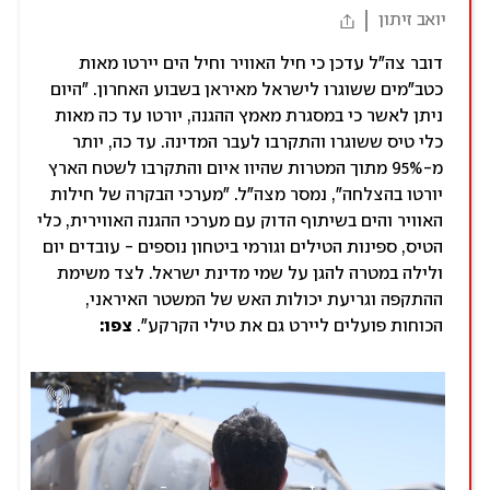
יואב זיתון
דובר צה"ל עדכן כי חיל האוויר וחיל הים יירטו מאות
כטב"מים ששוגרו לישראל מאיראן בשבוע האחרון. "היום
ניתן לאשר כי במסגרת מאמץ ההגנה, יורטו עד כה מאות
כלי טיס ששוגרו והתקרבו לעבר המדינה. עד כה, יותר
מ-95% מתוך המטרות שהיוו איום והתקרבו לשטח הארץ
יורטו בהצלחה", נמסר מצה"ל. "מערכי הבקרה של חילות
האוויר והים בשיתוף הדוק עם מערכי ההגנה האווירית, כלי
הטיס, ספינות הטילים וגורמי ביטחון נוספים - עובדים יום
ולילה במטרה להגן על שמי מדינת ישראל. לצד משימת
ההתקפה וגריעת יכולות האש של המשטר האיראני,
הכוחות פועלים ליירט גם את טילי הקרקע".
צפו: