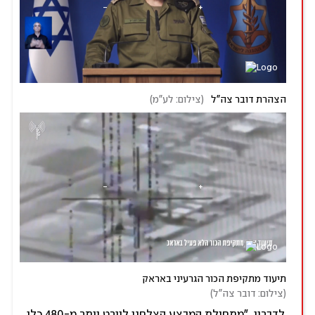
הצהרת דובר צה"ל 
(
צילום: לע"מ
)
תיעוד מתקיפת הכור הגרעיני באראק
(
צילום: דובר צה"ל
)
לדבריו, "מתחילת המבצע הצלחנו ליירט יותר מ-480 כלי