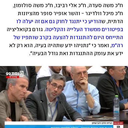
ח"כ משה סעדה, ח"כ אלי רביבו, ח"כ משה סולומון, 
ח"כ מיכל וולדיגר - והשר אופיר סופר מהציונות 
הדתית, ש
הודיע כי יתנגד לחוק גם אם זה יעלה לו 
בפיטורים ממשרד העלייה והקליטה
. גורם בקואליציה 
התייחס היום להתנגדות להצעה בקרב שותפיו של 
רה"מ
, ואמר כי "נתניהו ידע שתהיה בעיה, הוא רק לא 
ידע את עומק ההתנגדות ואת גודל הבעיה".