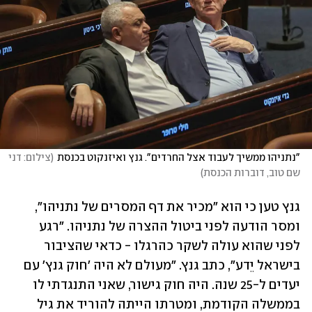
"נתניהו ממשיך לעבוד אצל החרדים". גנץ ואיזנקוט בכנסת
(
צילום: דני 
שם טוב, דוברות הכנסת
)
גנץ טען כי הוא "מכיר את דף המסרים של נתניהו", 
ומסר הודעה לפני ביטול ההצרה של נתניהו. "רגע 
לפני שהוא עולה לשקר כהרגלו - כדאי שהציבור 
בישראל יֵדע", כתב גנץ. "מעולם לא היה 'חוק גנץ' עם 
יעדים ל-25 שנה. היה חוק גישור, שאני התנגדתי לו 
בממשלה הקודמת, ומטרתו הייתה להוריד את גיל 