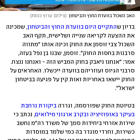
האב השכול בוועדת החוץ והביטחון
(
צילום: ערוץ כנסת
)
בדיון ש
התקיים היום בוועדת החוץ והביטחון
, שמכינה 
את ההצעה לקריאה שנייה ושלישית, תקף האב 
השכול צבי זוסמן את החוק וכינה אותו "מתווה 
סרבנות בחסות החוק". זוסמן, שבנו בן נפל בעזה, 
אמר: "אנחנו ניאבק בחוק המביש הזה - ואנחנו ננצח. 
סרבני הגיוס ועוזריהם בוועדה ייכשלו. האחראים על 
החוק יישאו באחריות ואות קין על פגיעה בביטחון 
ישראל".
בטיוטת החוק שפורסמה, וגררה 
ביקורת נרחבת 
בעיקר באופוזיציה ובקרב ארגוני מילואים
, נכתב כי 
שירות אזרחי ביחידות סמך של משרד רה"מ נחשב 
כשירות, וחרדי מוגדר בה כמי שלמד במוסדות 