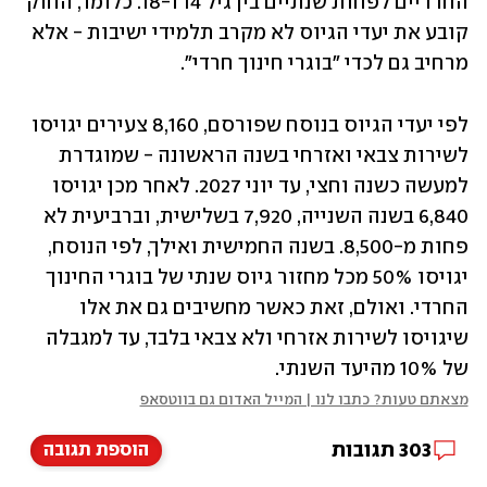
החרדיים לפחות שנתיים בין גיל 14 ו-18. כלומר, החוק 
קובע את יעדי הגיוס לא מקרב תלמידי ישיבות - אלא 
מרחיב גם לכדי "בוגרי חינוך חרדי".
לפי יעדי הגיוס בנוסח שפורסם, 8,160 צעירים יגויסו 
לשירות צבאי ואזרחי בשנה הראשונה - שמוגדרת 
למעשה כשנה וחצי, עד יוני 2027. לאחר מכן יגויסו 
6,840 בשנה השנייה, 7,920 בשלישית, וברביעית לא 
פחות מ-8,500. בשנה החמישית ואילך, לפי הנוסח, 
יגויסו 50% מכל מחזור גיוס שנתי של בוגרי החינוך 
החרדי. ואולם, זאת כאשר מחשיבים גם את אלו 
שיגויסו לשירות אזרחי ולא צבאי בלבד, עד למגבלה 
של 10% מהיעד השנתי.
מצאתם טעות? כתבו לנו | המייל האדום גם בווטסאפ
303
תגובות
הוספת תגובה