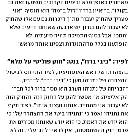
מאחוריו באופן מלא ובימים הקרובים תשמעו זאת גם 
בקולו". בריאיון ברדיו "קול ברמה" הוא הוסיף: "אני 
מעריך שהחוק יעבור, מתוך היכרות גם עם אלו שהחוק 
לא יעבור להם בגרון. יש ארבעה שאנחנו יודעים שלא 
יתמכו, אבל בסוף התמיכה תהיה סיעתית. לא 
הופתענו בכלל מההתנגדות וצפינו אותה מראש".
לפיד: "ביבי ברח", בנט: "חוק פוליטי על מלא"
בהצהרתו של ראש האופוזיציה, לפיד התייחס לביטול 
ההצהרה של נתניהו טען כי "ביבי ברח". לדבריו, 
"הבריחה של נתניהו הערב היא מסר ברור לכל חברי 
הקואליציה: אי-אפשר להגן על החוק הזה, והחוק הזה 
לא יעבור. אני מתחייב. אנחנו נעצור אותו". לפיד תקף 
את נתניהו ואמר כי "נתניהו ביטל את ההצהרה שלו כי 
הוא יודע את האמת. כי הוא יודע שאנחנו מכירים את 
פרטי חוק ההשתמטות, ואין לו איך להגן עליו. זה לא 