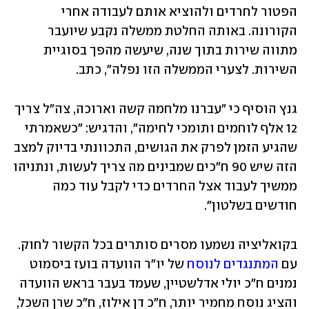
הפטור לחרדים ולהוציא אותם לעבודה אחרי 
הקורונה. באותה החלטת ממשלה נקבע שיועבר 
מתווה שירות בתוך שנה, שיעשה מהפך בסוגיית 
השירות. לצערי הממשלה הזו נפלה", כתב.
גנץ הוסיף כי "עברנו מלחמה קשה וארוכה, צה"ל צריך 
12 אלף לוחמים ותומכי לחימה", והדגיש: "כשאמרתי 
שהגיע הזמן לפרק את הגושים, התכוונתי בדיוק למצב 
הזה שיש 90 ח"כים שמבינים מה צריך לעשות, ונתניהו 
ממשיך לעבוד אצל החרדים כדי לקבל עוד כמה 
חודשים בשלטון".
בקואליציה נשמעו מסרים סותרים בכל הקשור לחוק. 
עם 
המתנגדים לנוסח
 של יו"ר הוועדה בועז ביסמוט 
נמנים ח"כ יולי אדלשטיין, שעמד בעבר בראש הוועדה 
והציג נוסח מחמיר יותר, ח"כ דן אילוז, ח"כ שרן השכל, 