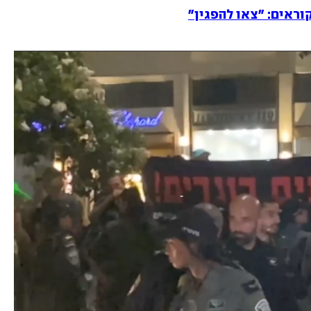
קוראים: "צאו להפגין"