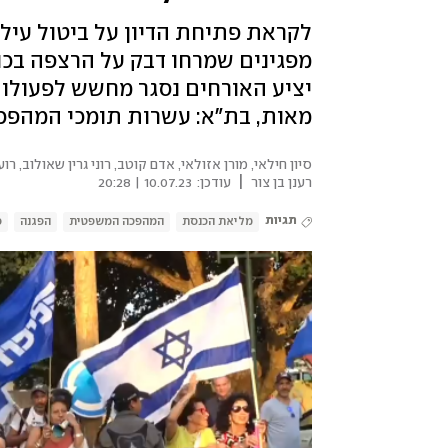
לקראת פתיחת הדיון על ביטול עיל
יציע האורחים נסגר מחשש לפעולו
מאות, בת"א: עשרות תומכי המהפכה
סיון חילאי, מורן אזולאי, אדם קוטב, רוני גרין שאולוב, רועי
|
רענן בן צור
עודכן:
10.07.23 | 20:28
תגיות
מליאת הכנסת
המהפכה המשפטית
הפגנה
כ