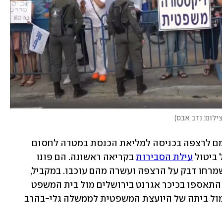
ילום: נדב אבס
)
מפגינים ניסו הערב (שני) להדביק את עצמם לרצפה בכניסה למליאת הכנסת במטרה לחסום 
ביטול 
עילת הסבירות
 בקריאה ראשונה. הם פונו 
מהמקום בכוח על ידי המאבטחים לאחר שמרחו דבק על הרצפה ועשרה מהם עוכבו. במקביל, 
עשרות מפגינים נגד המהפכה המשפטית התאספו בכיכר אגרנט בירושלים מול בית המשפט 
העליון, כשמנגד תומכי המהפכה הפגינו מול ביתה של היועצת המשפטית לממשלה גלי-בהרב 