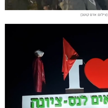
(
צילום: אדם קוטב
)