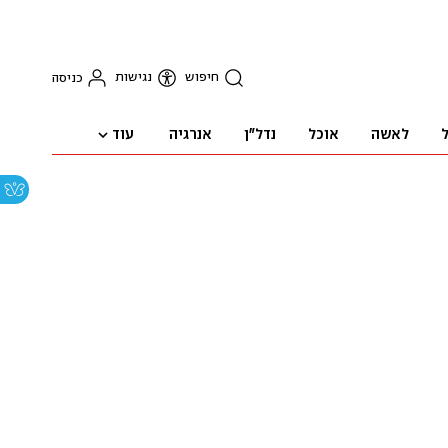
חיפוש
נגישות
כניסה
עוד
ל
לאשה
אוכל
נדל"ן
אנרגיה