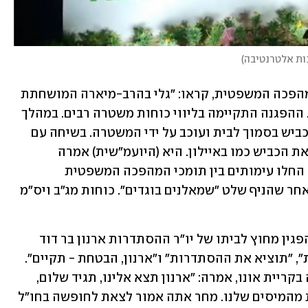
נות אלטרנטיבה
)
המפגינים מול בית היועמ"שית, תומכי המהפכה המשפטית, קראו: "גלי בהרב-מיארה המושחתת 
הביתה", ו"העם בחר ברפורמה משפטית". ההפגנה התקיימה בליווי כוחות משטרה רבים. במהלך 
ההפגנה אחד המוחים ניסה לחסום את הכביש בסמוך לבית ועוכב על ידי המשטרה. בשיחה עם 
ynet הוא אמר: "נעצרתי כי רציתי לעצור את הכביש כמו באיילון. היא (היועמ"שית) אמרה 
שאפשר. סך הכול זה סביר". בשלב מסוים החלו עימותים בין תומכי המהפכה המשפטית 
למתנגדיה, ואחד המוחים עוכב, לדבריו לאחר שהניף שלט "שמאלנים בוגדים". כוחות מג"ב ויס"מ 
במקביל, מאות מתנגדי המהפכה הגיעו להפגין מחוץ לביתו של יו"ר ההסתדרות ארנון בר דוד 
בקריית אונו. המוחים קראו: "די להפקרות", "תוציא את ההסתדרות" ו"ארנון, הבטחת - תקיים". 
ליאת גרוסמן תמיר, שמנהיגה את המחאה בקריית אונו, אמרה: "ארנון תצא אלינו, תגיד שלום, 
אנחנו תושבי ישראל, אתה מקבל משכורת מהמיסים שלנו. מחר אתה אמור לצאת לחופשה בחו"ל 