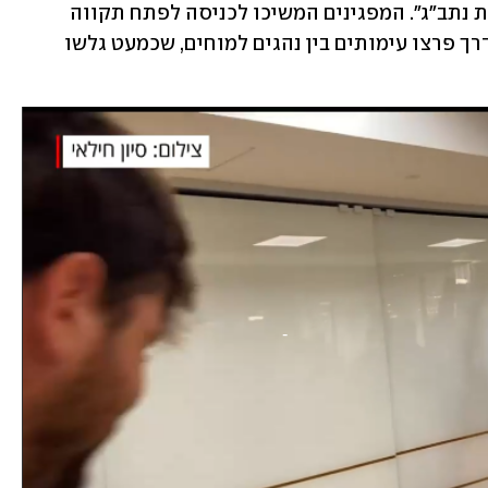
אבל אנחנו במסגרת יום השיבוש נשבש את נתב"ג". המפגינים המשיכו לכניסה לפתח תקווה 
מכביש 471 שאותו הם חסמו לזמן קצר. בדרך פרצו עימותים בין נהגים למוחים, שכמעט גלשו 