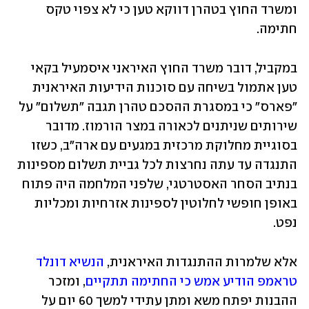
ומשרד החוץ בטהרן דווקא טען כי לא צפוי טקס 
חתימה.
במקביל, דובר משרד החוץ האיראני איסמעיל בקאי 
טען אתמול בשיחה עם סוכנות הידיעות האיראנית 
"פארס" כי במסגרת ההסכם טהרן תגבה "תשלום" על 
שירותים שניתנים לכאורה במצר הורמוז. מדובר 
בסוגיית מחלוקת מרכזית במגעים עם ארה"ב, כשזו 
התנגדה עד עתה נחרצות לכל גביית תשלום מספינות 
בנתיב הסחר האסטרטגי, שלפני המלחמה היה פתוח 
באופן חופשי לחלוטין לספינות אזרחיות ומכליות 
נפט.
אלא שלמרות ההתנגדות האיראנית, 
הנשיא דונלד 
טראמפ הודיע אמש כי החתימה תתקיים
, ומזכר 
ההבנות יפתח משא ומתן עתידי למשך 60 יום על 