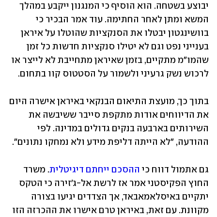
יבוצע בשטחה. הוא הוסיף כי המנגנון ייקבע במהלך 
המשא ומתן לאחר החתימה. עוד אמר הבכיר כי 
בוושינגטון יבטלו את הסנקציות שהוטלו על איראן 
בענייני נפט וגם לא יטילו סנקציות חדשות כל זמן 
שהמו"מ מתקיים, בזמן שאיראן מתחייבת לא לייצר או 
לרכוש נשק גרעיני ולשמור על הסטטוס קוו בתחום.
בתוך כך, מועצת התיאום הבנקאי באיראן אישרה היום 
את הדיווחים אודות מתקפת סייבר ששיבשה את 
השירותים בארבעה בנקים גדולים במדינה. לפי 
ההודעה, "לא הייתה דליפת מידע ולא נמחקו נתונים".
גם אתמול דווח כי 
ההסכם ייחתם דיגיטלית
. משרד 
החוץ הפקיסטני אמר אז לרשת אל-ג'זירה כי הטקס 
יתקיים באיסלאמאבאד, אך הצדדים יגיעו בצורה 
מקוונת. עם זאת, באיראן טרם אישרו את ההכרזה הזו 