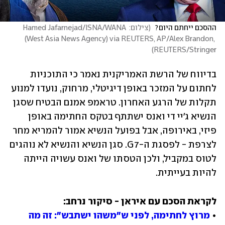
ההסכם ייחתם היום? 
(
צילום: Hamed Jafarnejad/ISNA/WANA 
(West Asia News Agency) via REUTERS, AP/Alex Brandon, 
)
REUTERS/Stringer
בדיווח של הרשת האמריקנית נאמר כי התוכניות 
לחתום על המזכר באופן דיגיטלי, מרחוק, נועדו למנוע 
תקלות של הרגע האחרון. טראמפ אמנם הבטיח שסגן 
הנשיא ג'יי די ואנס ישתתף בטקס החתימה באופן 
פיזי, באירופה, אבל בפועל הנשיא אמור להמריא מחר 
לצרפת - לפסגת ה-G7. סגן הנשיא והנשיא לא נוהגים 
לטוס במקביל, ולכן הטסתו של ואנס עשויה הייתה 
להיות בעייתית.
• 
מרוץ לחתימה, לפני ש"משהו ישתבש": זה מה 