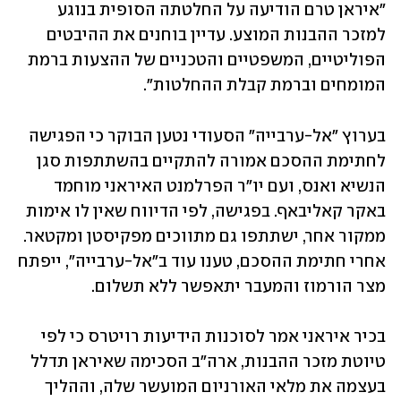
"איראן טרם הודיעה על החלטתה הסופית בנוגע 
למזכר ההבנות המוצע. עדיין בוחנים את ההיבטים 
הפוליטיים, המשפטיים והטכניים של ההצעות ברמת 
המומחים וברמת קבלת ההחלטות".
בערוץ "אל-ערבייה" הסעודי נטען הבוקר כי הפגישה 
לחתימת ההסכם אמורה להתקיים בהשתתפות סגן 
הנשיא ואנס, ועם יו"ר הפרלמנט האיראני מוחמד 
באקר קאליבאף. בפגישה, לפי הדיווח שאין לו אימות 
ממקור אחר, ישתתפו גם מתווכים מפקיסטן ומקטאר. 
אחרי חתימת ההסכם, טענו עוד ב"אל-ערבייה", ייפתח 
מצר הורמוז והמעבר יתאפשר ללא תשלום.
בכיר איראני אמר לסוכנות הידיעות רויטרס כי לפי 
טיוטת מזכר ההבנות, ארה"ב הסכימה שאיראן תדלל 
בעצמה את מלאי האורניום המועשר שלה, וההליך 