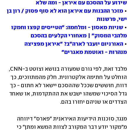
שידוע על ההסכם עם איראן - ומה שלא
• 
מזכר ההבנות עם איראן הוא לא סוף פסוק / רון בן 
ישי, פרשנות
• 
שניות מאסון - ומלחמה: "הטייסים קפצו וחמקו 
מלהבי המסוק" | מאחורי הקלעים בהסכם
• 
האורניום יועבר לארה"ב? "איראן מפציצה 
מנהרות - ואוטמת מאגרים"
מלבד זאת, לפי גורם שמעורה בנושא וצוטט ב-CNN, 
הוחלט על חתימה אלקטרונית. חלק מהמתווכים, כך 
דווח, חוששים שככל שההסכם יישאר לא חתום - כך 
גדל הסיכוי שמשהו ישבש את ההתקדמות, או שאחד 
הצדדים או שניהם יחזרו בהם.
מנגד, סוכנות הידיעות האיראנית "פארס" דיווחה 
מ"מקור יודע דבר המקורב לצוות המשא ומתן" כי 