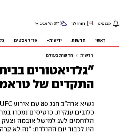
מבזקים
דווחו לנו
°
31
תל אביב
ראשי
חדשות
ידיעות+
פודקאסטים
כל
חדשות
חדשות בעולם
"גלדיאטורים בבית
התקדים של טראמפ
כלובים ענקית. כרטיסים נמכרו במחי
הלוחמים לעג למישל אובמה וצעק על
היו לכבוד יום ההולדת: "זה לא קר