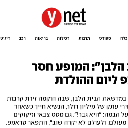
כלה
ספורט
תרבות
רכילות
בריאות
רכב
דיגיט
 הלבן": המופע חסר
 ליום ההולדת
נשיא ארה"ב חגג 80 עם אירוע UFC במדשאת הבית הלבן, שבה הוקמה זירת קרבות
רי עתק של מיליון דולר, הנשיא חייך כשאחד
 הבמה: "היא גבר!". גם מטס צבאי וזיקוקים
ה מעולם, ולעולם לא יקרה שוב", התפאר טראמפ.