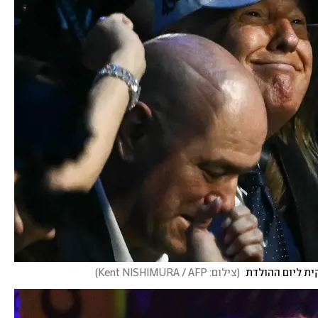
ית ליום ההולדת 
(
צילום: Kent NISHIMURA / AFP
)