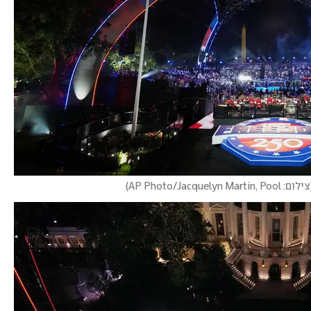
צילום: AP Photo/Jacquelyn Martin, Pool
)