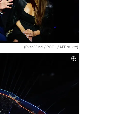
(
צילום: Evan Vucci / POOL / AFP
)