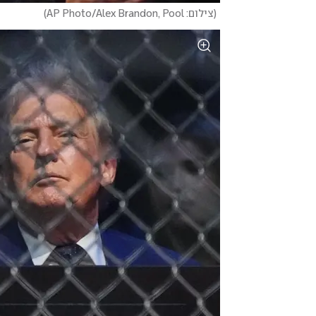
(
צילום: AP Photo/Alex Brandon, Pool
)