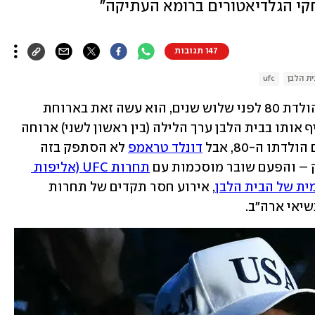
קי הגלדיאטורים ברומא העתיקה"
147 תגובות
ת הלבן
ufc
 חגג יום הולדת 80 לפני שלוש שנים, הוא עשה זאת בארוחת 
צהריים משפחתית ופרטית. גם מי שהחליף אותו בבית הלבן ערך הלילה (בין ראשון לשני) ארוחה 
ו ה-80, אבל 
דונלד טראמפ
 לא הסתפק בזה 
ק – והפעם שובר מוסכמות עם 
תחרות UFC (אליפות 
ית של הבית הלבן
, אירוע חסר תקדים של תחרות 
יאי ארה"ב. 