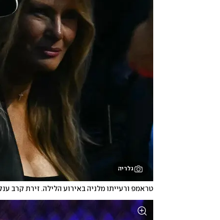
גלריה
טראמפ ורעייתו מלניה באירוע הלילה. זירת קרב ענק