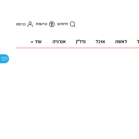
חיפוש
נגישות
כניסה
עוד
ל
לאשה
אוכל
נדל"ן
אנרגיה