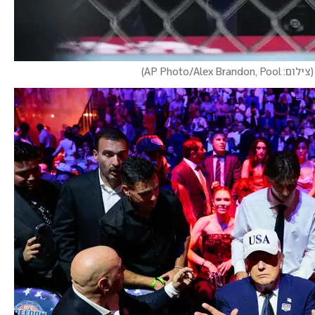
(
צילום: AP Photo/Alex Brandon, Pool
)