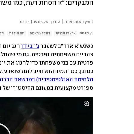
המבקרים: "זו הסחת דעת, כמו משח
|
ynet והסוכנויות
עודכן:
15.06.26 | 05:53
תגיות
ארצות הברית
דונלד טראמפ
יום הולדת
הבי
כשנשיא ארה"ב לשעבר 
ג'ו ביידן
פרטית עם בני משפחתו כדי לחגוג את יום הולדת
כמובן. כמו תמיד הוא חייב לתת שואו ענ
הלחימה האולטימטיבית) במדשאה הדרומ
ספורט מקצועית במעונם ההיסטורי של נש