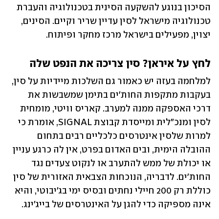
הסיכון בנוגע להשקעה הסינית בטכנולוגיה והעברת 
טכנולוגיה מישראל לסין עדיין שריר וקיים. הסינים, 
יצוין, מפעילים בישראל מרכז מחקר ופיתוח. 
לחץ על איראן? סין צריכה את הנפט שלה
למלחמה בעזה יש כאמור גם השלכות מיידיות על סין, 
בעקבות מתקפות החות'ים בתימן שמשבשות את 
דרכי האספקה ממנה למערב. קאריס וויטי, מומחית 
לסין ומנכ"לית ומייסדת קבוצת SIGNAL, אומרת כי 
למרות שלסין אינטרסים כלכליים רבים בתחום 
ההובלה הימית, ובים האדום בפרט, אין לה כרגע עניין 
או יכולת של ממש להתערב או לנקוט צעדים נגד 
החות'ים. לדבריה, הנוכחות הצבאית האזורית של סין 
כוללת רק 200 חיילי נחתים ובסיס ימי בג'יבוטי, והיא 
אינה מספיקה כדי להגן על האינטרסים של בייג'ינג. 