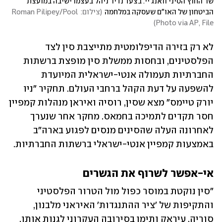
שר החוץ הסיני וואנג יי. בצעד נדיר ניהל בעצמו ישיבה במועצת 
הביטחון של האו"ם שעסקה במלחמה
(
צילום: Roman Pilipey/Pool 
)
Photo via AP, File
לא רק בזירה הדיפלומטית מתייצבת סין לצד 
הפלסטינים, ובחסות ממשלת סין מופצת ברשתות 
החברתיות תעמולה אנטי-ישראלית המיועדת 
להשפעה על דעת הקהל ברחבי העולם. תחקיר "ניו 
יורק טיימס" מצא שסין, רוסיה ואיראן מנהלות קמפיין 
חסר תקדים לתמיכה בחמאס. מחקר אחר שנערך 
לאחרונה העלה שהסינים מנסים לפגוע בארה"ב 
באמצעות קמפיין אנטי-ישראלי ברשתות החברתיות. 
אי-אפשר לשרוף את הגשרים
"סין נוקטת במוסר כפול מול הטרור הפלסטיני 
והתקיפות של 'ציר ההתנגדות' האיראני מלבנון, 
סוריה, עיראק ותימן בסירובה העקרוני לגנות אותו, 