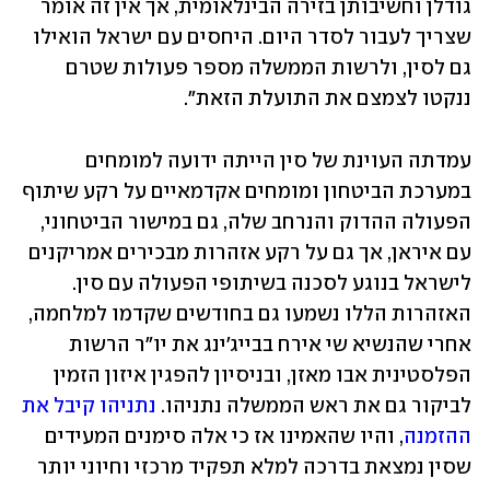
גודלן וחשיבותן בזירה הבינלאומית, אך אין זה אומר 
שצריך לעבור לסדר היום. היחסים עם ישראל הואילו 
גם לסין, ולרשות הממשלה מספר פעולות שטרם 
ננקטו לצמצם את התועלת הזאת".
עמדתה העוינת של סין הייתה ידועה למומחים 
במערכת הביטחון ומומחים אקדמאיים על רקע שיתוף 
הפעולה ההדוק והנרחב שלה, גם במישור הביטחוני, 
עם איראן, אך גם על רקע אזהרות מבכירים אמריקנים 
לישראל בנוגע לסכנה בשיתופי הפעולה עם סין. 
האזהרות הללו נשמעו גם בחודשים שקדמו למלחמה, 
אחרי שהנשיא שי אירח בבייג'ינג את יו"ר הרשות 
הפלסטינית אבו מאזן, ובניסיון להפגין איזון הזמין 
לביקור גם את ראש הממשלה נתניהו. 
נתניהו קיבל את 
ההזמנה
, והיו שהאמינו אז כי אלה סימנים המעידים 
שסין נמצאת בדרכה למלא תפקיד מרכזי וחיוני יותר 