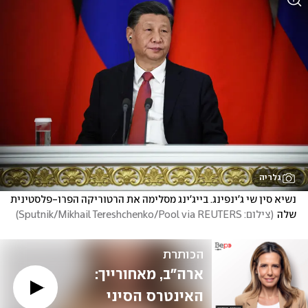
גלריה
נשיא סין שי ג'ינפינג. בייג'ינג מסלימה את הרטוריקה הפרו-פלסטינית 
שלה
(
צילום: Sputnik/Mikhail Tereshchenko/Pool via REUTERS
)
הכותרת
ארה"ב, מאחורייך: 
האינטרס הסיני 