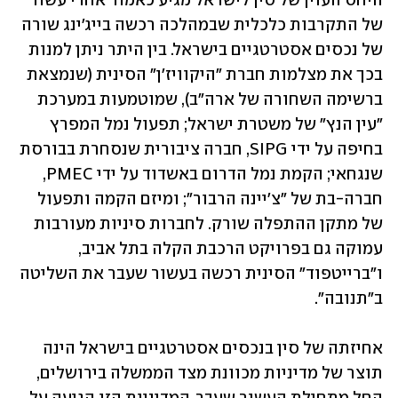
היחס העוין של סין לישראל מגיע כאמור אחרי עשור 
של התקרבות כלכלית שבמהלכה רכשה בייג'ינג שורה 
של נכסים אסטרטגיים בישראל. בין היתר ניתן למנות 
בכך את מצלמות חברת "היקוויז'ן" הסינית (שנמצאת 
ברשימה השחורה של ארה"ב), שמוטמעות במערכת 
"עין הנץ" של משטרת ישראל; תפעול נמל המפרץ 
בחיפה על ידי SIPG, חברה ציבורית שנסחרת בבורסת 
שנגחאי; הקמת נמל הדרום באשדוד על ידי PMEC, 
חברה-בת של "צ'יינה הרבור"; ומיזם הקמה ותפעול 
של מתקן ההתפלה שורק. לחברות סיניות מעורבות 
עמוקה גם בפרויקט הרכבת הקלה בתל אביב, 
ו"ברייטפוד" הסינית רכשה בעשור שעבר את השליטה 
ב"תנובה".
אחיזתה של סין בנכסים אסטרטגיים בישראל הינה 
תוצר של מדיניות מכוונת מצד הממשלה בירושלים, 