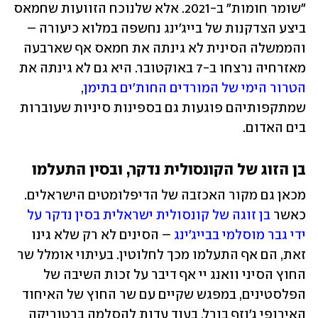
"שומר חומות" ב-2021. אלא שלנוכח הזוועות שחמאס 
ביצע הצדקנות של בייג'ינג נחשפה במלוא כיעורה – 
והממשלה הסינית לא גינתה את חמאס אף שארבעה 
מאזרחיה נרצחו ב-7 באוקטובר. היא גם לא גינתה את 
הטרור הימי של המורדים החות'ים בתימן
, 
שמתקפותיהם פוגעות גם בספינות סיניות שעוברות 
בים האדום. 
בן הזוג של הקונסולית נדקר, ובסין התעלמו
מכאן גם מקור האכזבה של הדיפלומטים הישראלים. 
כאשר 
בן זוגה של קונסולית ישראלית בסין נדקר על 
ידי גבר מוסלמי בבייג'ינג
 – הסינים לא רק שלא גינו 
זאת, הם אף התעלמו מכך לחלוטין. בעיתוי אומלל שר 
החוץ הסיני וואנג יי אף דיבר על זכות השיבה של 
הפלסטינים, במפגש שקיים עם שר החוץ של האיחוד 
האירופי ג'וזף בורל. בעוד עדות להסלמה ברטוריקה 