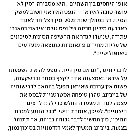
אופי היחסים בין השתיים", היא מסבירה, "סין לא 
עושה טובה לאיראן – הנפט האיראני חשוב למשק 
הסיני. רק במהלך שנת 2022, סין הצליחה לאגור 
כארבעה מיליון חביות של נפט גולמי איראני במאגרי 
עתודה, שנועדו לגדר את החשיפה הסינית לסיכונים 
של עליות מחירים פתאומיות כתוצאה מזעזועים 
גיאופוליטיים".
לדברי וויטי, "גם אם סין הייתה מפעילה את השפעתה 
על איראן באמצעות איום לקצץ בסחר ובהשקעות, 
פשוט אין ערובה שאיראן תפעל בהתאם לדרישותיה 
של בייג'ינג. טהרן טיפחה אסטרטגיות לבסס את 
עצמה למרות מעמדה החלש כדי לקזז לחצים 
חיצוניים". לפיכך, אומרת וויטי, "בכל הנוגע למזרח 
התיכון, סין תמשיך לדבר גבוהה גבוהה, אך תתנהל 
בצנעה. בייג'ינג תמשיך לאמץ הזדמנויות בסיכון נמוך, 