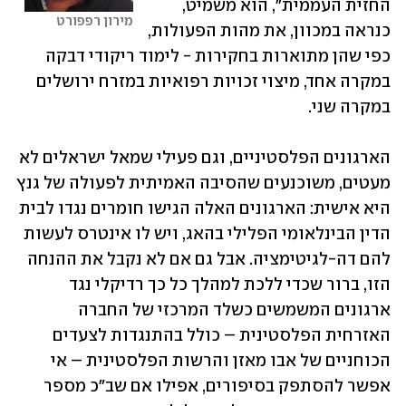
החזית העממית", הוא משמיט, 
מירון רפפורט
כנראה במכוון, את מהות הפעולות, 
כפי שהן מתוארות בחקירות - לימוד ריקודי דבקה 
במקרה אחד, מיצוי זכויות רפואיות במזרח ירושלים 
במקרה שני.
הארגונים הפלסטיניים, וגם פעילי שמאל ישראלים לא 
מעטים, משוכנעים שהסיבה האמיתית לפעולה של גנץ 
היא אישית: הארגונים האלה הגישו חומרים נגדו לבית 
הדין הבינלאומי הפלילי בהאג, ויש לו אינטרס לעשות 
להם דה-לגיטימציה. אבל גם אם לא נקבל את ההנחה 
הזו, ברור שכדי ללכת למהלך כל כך רדיקלי נגד 
ארגונים המשמשים כשלד המרכזי של החברה 
האזרחית הפלסטינית – כולל בהתנגדות לצעדים 
הכוחניים של אבו מאזן והרשות הפלסטינית – אי 
אפשר להסתפק בסיפורים, אפילו אם שב"כ מספר 