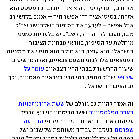
אזרחים, הפרקליטות היא אזרחית ובית המשפט הוא 
אזרחי. בסיטואציה הזו אפשר היה – אמנם בקושי רב 
אבל אפשר – לערער את הסיפור השקרי של שב"כ. 
מנגד, מעבר לקו הירוק, לשב"כ יש בלעדיות כמעט 
מוחלטת על הסיפור, בוודאי מבחינת הציבור 
הישראלי. הוא עוצר, הוא חוקר, הוא מגיש את תמציות 
הממצאים שלו לבתי משפט צבאיים, ואלה מרשיעים. 
שיעור ההרשעות בבתי הדין הצבאיים 
עומד על 
99.7%
. שב"כ מספר, בתי הדין הצבאיים מאמינים, וכך 
גם הציבור הישראלי.
זה אמור להיות גם גורלם של 
ששת ארגוני זכויות 
האדם הפלסטיניים
 ששר הביטחון בני גנץ הכריז 
עליהם לאחרונה "ארגוני טרור". על פי 
ההודעה 
שפרסם
, בעקבות עבודה משותפת של שב"כ ושל 
המטה הלאומי ללוחמה כלכלית בטרור (מט"ל) הוכח 