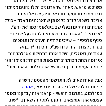
את הציבור הישראלי ניסו גנץ ושב"כ לשכנע. הוא 
משוכנע מראש. מאחר שהארגונים הללו נהנים ממימון 
נדיב ממדינות ומקרנות באירופה, ישראל הייתה 
צריכה לשכנע קודם כל אותן שהארגונים האלה - כולל 
ארגונים ותיקים ובעלי שם בינלאומי כמו "אל-חק", 
"א-דמיר" ו"האגודה הבינלאומית להגנה על ילדים - 
סניף פלסטין" – שייכים לחזית העממית ותומכים 
בטרור. לצורך הזה טרח שב"כ והכין דו"ח בן 74 
עמודים, באנגלית, ושלח אותו בתחילת מאי למדינות 
אירופה תחת הכותרת: "תוצאות החקירה: המימון הזר 
לחזית העממית דרך רשת של ארגוני 'חברה אזרחית'".
אבל האירופאים לא התרשמו מהמסמך. השרה 
לפיתוח כלכלי של בלגיה, מרים קיטיר, 
אמרה
בפרלמנט, בתרגום חופשי - קראנו אותו, בדקנו באופן 
עצמאי את הממצאים והגענו למסקנה שאין בו "שום 