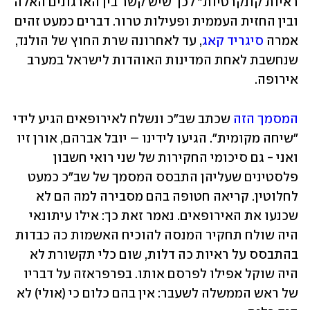
ראיות קונקרטיות" לכך שיש קשר בין הארגונים האלה 
ובין החזית העממית ופעילות טרור. דברים כמעט זהים 
אמרה 
סיגריד קאג
, עד לאחרונה שרת החוץ של הולנד, 
שנחשבת לאחת המדינות האוהדות לישראל במערב 
אירופה.
המסמך הזה
 שכתב שב"כ ונשלח לאירופאים הגיע לידי 
"שיחה מקומית". הגיעו לידינו – יובל אברהם, אורן זיו 
ואני - גם סיכומי החקירות של שני רואי חשבון 
פלסטינים שעליהן התבסס המסמך של שב"כ כמעט 
לחלוטין. קריאה חטופה בהם מסבירה למה הם לא 
שכנעו את האירופאים. נאמר זאת כך: אילו עיתונאי 
היה שולח תחקיר המנסה להוכיח האשמות כה כבדות 
בהתבסס על ראיות כה דלות, שום כלי תקשורת לא 
היה שוקל אפילו לפרסם אותו. בפרפראזה על דבריו 
של ראש הממשלה לשעבר: אין בהם כלום כי (אולי) לא 