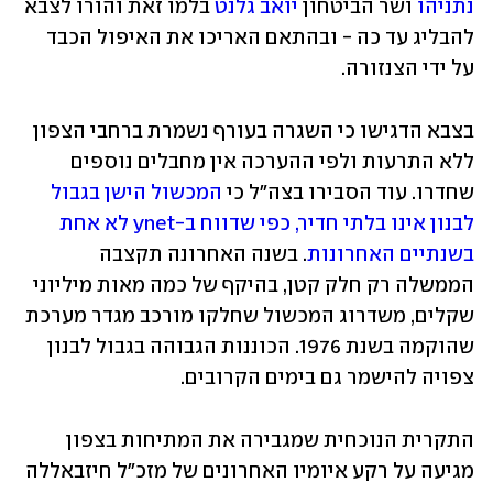
נתניהו
 ושר הביטחון 
יואב גלנט
 בלמו זאת והורו לצבא 
להבליג עד כה - ובהתאם האריכו את האיפול הכבד 
על ידי הצנזורה. 
בצבא הדגישו כי השגרה בעורף נשמרת ברחבי הצפון 
ללא התרעות ולפי ההערכה אין מחבלים נוספים 
שחדרו. עוד הסבירו בצה"ל כי 
המכשול הישן בגבול 
לבנון אינו בלתי חדיר, כפי שדווח ב-ynet לא אחת 
בשנתיים האחרונות
. בשנה האחרונה תקצבה 
הממשלה רק חלק קטן, בהיקף של כמה מאות מיליוני 
שקלים, משדרוג המכשול שחלקו מורכב מגדר מערכת 
שהוקמה בשנת 1976. הכוננות הגבוהה בגבול לבנון 
צפויה להישמר גם בימים הקרובים.
התקרית הנוכחית שמגבירה את המתיחות בצפון 
מגיעה על רקע איומיו האחרונים של מזכ"ל חיזבאללה 