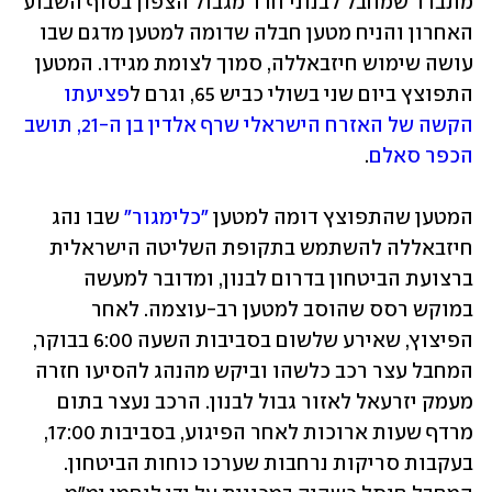
מתברר שמחבל לבנוני חדר מגבול הצפון בסוף השבוע 
האחרון והניח מטען חבלה שדומה למטען מדגם שבו 
עושה שימוש חיזבאללה, סמוך לצומת מגידו. המטען 
התפוצץ ביום שני בשולי כביש 65, וגרם ל
פציעתו 
הקשה של האזרח הישראלי שרף אלדין בן ה-21, תושב 
הכפר סאלם
.
המטען שהתפוצץ דומה למטען 
"כלימגור"
 שבו נהג 
חיזבאללה להשתמש בתקופת השליטה הישראלית 
ברצועת הביטחון בדרום לבנון, ומדובר למעשה 
במוקש רסס שהוסב למטען רב-עוצמה. לאחר 
הפיצוץ, שאירע שלשום בסביבות השעה 6:00 בבוקר, 
המחבל עצר רכב כלשהו וביקש מהנהג להסיעו חזרה 
מעמק יזרעאל לאזור גבול לבנון. הרכב נעצר בתום 
מרדף שעות ארוכות לאחר הפיגוע, בסביבות 17:00, 
בעקבות סריקות נרחבות שערכו כוחות הביטחון. 