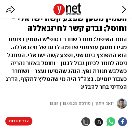
הותר לפרסום: מחבל חדר מלבנון,
הטמין מטען שפצע קשה ישראלי -
וחוסל; נבדק קשר לחיזבאללה
הוסר האיפול: מחבל שחדר בסופ"ש הטמין בצומת
מגידו מטען עוצמתי שדומה לדגם של חיזבאללה.
הוא התפוצץ ביום שני, ופצע קשה ישראלי. המחבל
ניסה לחזור לכיוון גבול לבנון - וחוסל באזור נהריה
כשלבש חגורת נפץ. הנהג שהסיעו נעצר - ושוחרר
כעבור יומיים. בצה"ל היה מי שהמליץ לתקוף, הדרג
המדיני בחר להבליג
יואב זיתון
| פורסם:
15.03.23 | 15:58
377 תגובות