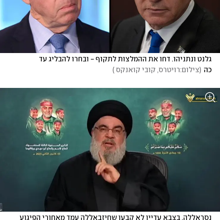
גלנט ונתניהו. דחו את ההמלצות לתקוף - ובחרו להבליג עד 
כה
(
צילום:רויטרס, קובי קואנקס 
)
נסראללה. בצבא עדיין לא קבעו שחיזבאללה עמד מאחורי הפיגוע