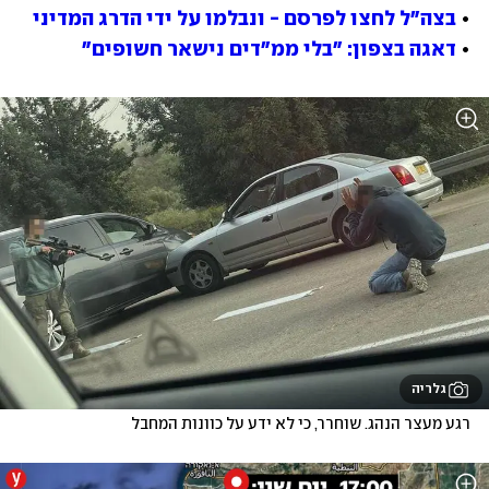
• 
בצה"ל לחצו לפרסם - ונבלמו על ידי הדרג המדיני
• 
דאגה בצפון: "בלי ממ"דים נישאר חשופים"
גלריה
רגע מעצר הנהג. שוחרר, כי לא ידע על כוונות המחבל