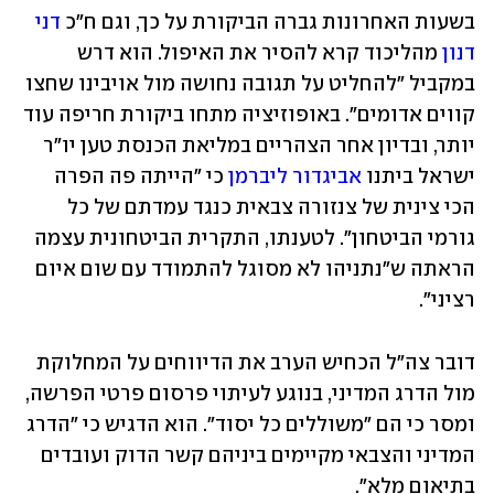
בשעות האחרונות גברה הביקורת על כך, וגם ח"כ 
דני 
דנון
 מהליכוד קרא להסיר את האיפול. הוא דרש 
במקביל "להחליט על תגובה נחושה מול אויבינו שחצו 
קווים אדומים". באופוזיציה מתחו ביקורת חריפה עוד 
יותר, ובדיון אחר הצהריים במליאת הכנסת טען יו"ר 
ישראל ביתנו 
אביגדור ליברמן
 כי "הייתה פה הפרה 
הכי צינית של צנזורה צבאית כנגד עמדתם של כל 
גורמי הביטחון". לטענתו, התקרית הביטחונית עצמה 
הראתה ש"נתניהו לא מסוגל להתמודד עם שום איום 
רציני".
דובר צה"ל הכחיש הערב את הדיווחים על המחלוקת 
מול הדרג המדיני, בנוגע לעיתוי פרסום פרטי הפרשה, 
ומסר כי הם "משוללים כל יסוד". הוא הדגיש כי "הדרג 
המדיני והצבאי מקיימים ביניהם קשר הדוק ועובדים 
בתיאום מלא".