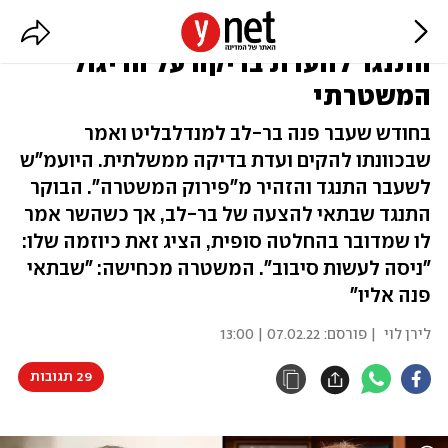
בניגוד להצהרתו: המפכ"ל שבתאי
התנגד לוועדת בדיקה על הריגול
המשטרתי
בחודש שעבר פנה בר-לב למנדלבליט ואמר
שבכוונתו להקים ועדת בדיקה ממשלתית. היועמ"ש
לשעבר התנגד והזהיר מ"פירוק המשטרה". הבוקר
התנגד שבתאי להצעה של בר-לב, אך כשהשר אמר
לו שמדובר בהחלטה סופית, הציג זאת כיוזמה שלו:
"ניסה לעשות סיבוב". המשטרה מכחישה: "שבתאי
פנה אליו"
לירן לוי
| פורסם:
07.02.22 | 13:00
29 תגובות