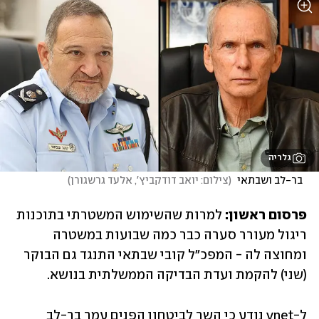
גלריה
  בר-לב ושבתאי 
(
צילום: יואב דודקביץ', אלעד גרשגורן
)
פרסום ראשון: 
למרות שהשימוש המשטרתי בתוכנות 
ריגול מעורר סערה כבר כמה שבועות במשטרה 
ומחוצה לה - המפכ"ל קובי שבתאי התנגד גם הבוקר 
(שני) להקמת ועדת הבדיקה הממשלתית בנושא.
ל-ynet נודע כי השר לביטחון הפנים עמר בר-לב 