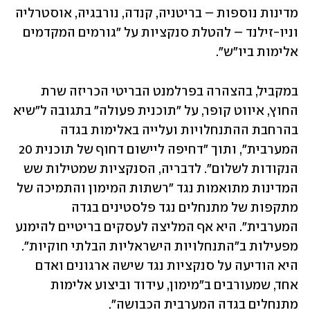
מדינות נוספות – בריטניה, קנדה, נורבגיה, אוסטרליה 
וניו-זילנד – להטלת סנקציות על "גורמים המקדמים 
אלימות ביו"ש".
במקביל, בהצהרה בפרלמנט הבריטי הכריזה שרת 
החוץ, איווט קופר, על "תוכנית פעולה" בתגובה ל"שיא 
בהרחבת ההתנחלויות ועלייה באלימות בגדה 
המערבית", ותוך "דחיפה ליישום דחוף של תוכנית 20 
הנקודות לשלום". לדבריה, הסנקציות שמטילות שש 
המדינות מתואמות נגד "רשתות המימון והתמיכה של 
מתקפות של מתנחלים נגד פלסטינים בגדה 
המערבית". היא אף המליצה לעסקים בריטיים להימנע 
מפעילות ב"התנחלויות הישראליות הבלתי חוקיות". 
היא הודיעה על סנקציות נגד שישה ארגונים ואדם 
אחד, שמעורבים ב"מימון, עידוד וביצוע אלימות 
מתנחלים בגדה המערבית הכבושה".