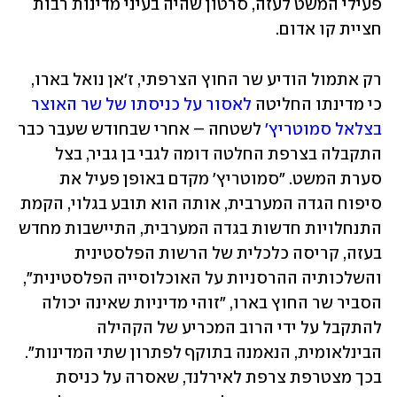
פעילי המשט לעזה, סרטון שהיה בעיני מדינות רבות 
חציית קו אדום.
רק אתמול הודיע שר החוץ הצרפתי, ז'אן נואל בארו, 
כי מדינתו החליטה 
לאסור על כניסתו של שר האוצר 
בצלאל סמוטריץ'
 לשטחה – אחרי שבחודש שעבר כבר 
התקבלה בצרפת החלטה דומה לגבי בן גביר, בצל 
סערת המשט. "סמוטריץ' מקדם באופן פעיל את 
סיפוח הגדה המערבית, אותה הוא תובע בגלוי, הקמת 
התנחלויות חדשות בגדה המערבית, התיישבות מחדש 
בעזה, קריסה כלכלית של הרשות הפלסטינית 
והשלכותיה ההרסניות על האוכלוסייה הפלסטינית", 
הסביר שר החוץ בארו, "זוהי מדיניות שאינה יכולה 
להתקבל על ידי הרוב המכריע של הקהילה 
הבינלאומית, הנאמנה בתוקף לפתרון שתי המדינות". 
בכך מצטרפת צרפת לאירלנד, שאסרה על כניסת 