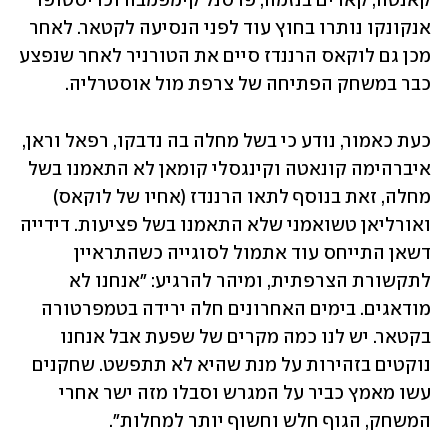
קאנטה, קארים בנזמה, פרסנל קימפמבה וכריסטופר 
אנקונקו נותרו בחוץ עוד לפני הנסיעה לקטאר. לאחר 
מכן גם לוקאס הרננדז סיים את הטורניר לאחר שנפצע 
כבר במשחק הפתיחה של צרפת מול אוסטרליה.
כעת כאמור, נודע כי בשל מחלה בה נדבקו, רפאל וראן, 
איברהימה קונאטה וקינגסלי קומאן לא התאמנו בשל 
מחלה, זאת בנוסף לתאו הרננדז (אחיו של לוקאס) 
ואורליאן טשואמני שלא התאמנו בשל פציעות. דידייה 
דשאן התייחס עוד אתמול לסוגייה כשהתראיין 
לתקשורת הצרפתית, ומיהר להרגיע: "אנחנו לא 
מודאגים. בימים האחרונים חלה ירידה בטמפרטורה 
בקטאר. יש לנו כמה מקרים של שפעת אבל אנחנו 
נוקטים בזהירות על מנת שהיא לא תתפשט. שחקנים 
עשו מאמץ כביר על המגרש וסבלו מזה ישר אחרי 
המשחק, הגוף חלש וחשוף יותר למחלות".  