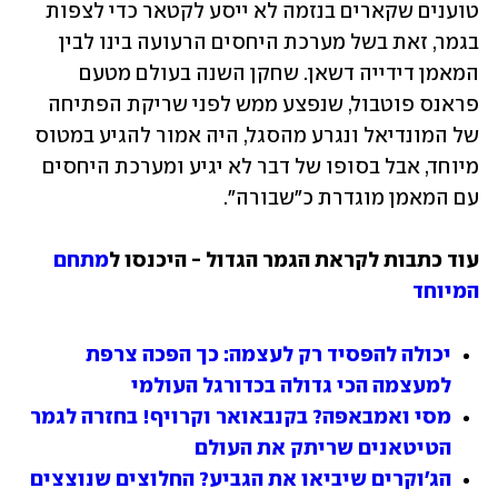
טוענים שקארים בנזמה לא ייסע לקטאר כדי לצפות 
בגמר, זאת בשל מערכת היחסים הרעועה בינו לבין 
המאמן דידייה דשאן. שחקן השנה בעולם מטעם 
פראנס פוטבול, שנפצע ממש לפני שריקת הפתיחה 
של המונדיאל ונגרע מהסגל, היה אמור להגיע במטוס 
מיוחד, אבל בסופו של דבר לא יגיע ומערכת היחסים 
עם המאמן מוגדרת כ"שבורה".
עוד כתבות לקראת הגמר הגדול - היכנסו ל
מתחם 
המיוחד
יכולה להפסיד רק לעצמה: כך הפכה צרפת 
למעצמה הכי גדולה בכדורגל העולמי
מסי ואמבאפה? בקנבאואר וקרויף! בחזרה לגמר 
הטיטאנים שריתק את העולם
הג'וקרים שיביאו את הגביע? החלוצים שנוצצים 