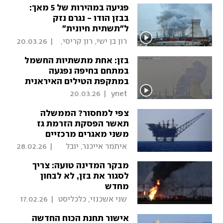
פגיעה במהירות של 5 מאך:
בבזן הודו - נגרם נזק
ל"תשתית חיונית"
 רון בן ישי, רון קריסי, 
|
20.03.26
איתן גליקמן 
בזן: אחת מתשתיות החשמל
במתחם בחיפה נפגעה
במתקפת הטילים האיראנית
אתמול
20.03.26
|
 ynet 
צפי למחסור? הממשלה
תאשר הפסקת הזרמת גז
משני מאגרים מרכזיים
 איתמר אייכנר, יובל 
|
28.02.26
אזולאי, כלכליסט 
מבקר המדינה טועה: צריך
לסגור את בזן, לא לבחון
מחדש
 שני אשכנזי, כלכליסט 
|
17.02.26
אישור תחנת הכוח החדשה